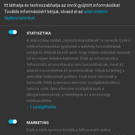
menu_book
OLVASÁS
Itt láthatja és testreszabhatja az önről gyűjtött információkat.
Az evés lélektana
További információért kérjük, olvasd el az
adatvédelmi
tájékoztatónkat
.
3., BŐVÍTETT KIADÁS
STATISZTIKA
A statisztikai sütiket „teljesítménysütiknek” is nevezik. Ezek a
sütik információkat gyűjtenek a webhely használatának
Pszichoarcheológiai módszerek
módjáról, többek között arról, hogy milyen oldalakat keresett
a táplálkozáskutatásban
fel és milyen linkekre kattintott. Ezek az információk a
felhasználó azonosítására nem használhatóak, mivel az
Az evéssel kapcsolatos ősattitűdök megismerhetők az
adatok összesítettek és anonimizáltak. Céljuk kizárólag a
archaikus lelki tartalmak feltárása által. Az őslélek
weboldal funkcióinak javítása. Ezek közé tartoznak a
harmadik féltől származó elemzési szolgáltatásokhoz
megnyilvánulásainak rejtett értelméhez több
tartozó sütik; ilyen elemzési szolgáltatások a
ismeretrendszer és módszer egyidejű alkalmazásával
látogatóelemzések, a hőtérképek és a közösségi
lehet eljutni.
médiaanalitika.
↓
1
szolgáltatás
MARKETING
Ezek a sütik nyomon követik a felhasználó online