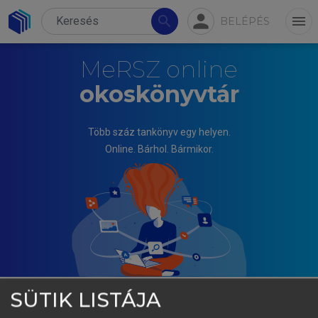
person
search
menu
BELÉPÉS
MeRSZ online
okoskönyvtár
Több száz tankönyv egy helyen.
Online. Bárhol. Bármikor.
SÜTIK LISTÁJA
FORGÁCS ATTILA