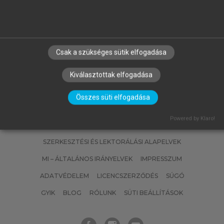
BENCZES RÉKA, KÖVECSES ZOLTÁN
Kognitív nyelvészet
Csak a szükséges sütik elfogadása
Kiválasztottak elfogadása
Összes süti elfogadása
Powered by Klaro!
SZERZŐKNEK
CÉGEKNEK
KÖNYVTÁROSOKNAK
SZERKESZTÉSI ÉS LEKTORÁLÁSI ALAPELVEK
MI – ÁLTALÁNOS IRÁNYELVEK
IMPRESSZUM
ADATVÉDELEM
LICENCSZERZŐDÉS
SÚGÓ
GYIK
BLOG
RÓLUNK
SÜTI BEÁLLÍTÁSOK