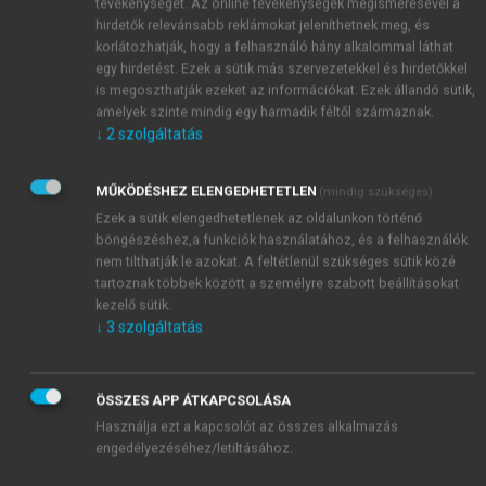
tevékenységét. Az online tevékenységek megismerésével a
hirdetők relevánsabb reklámokat jeleníthetnek meg, és
korlátozhatják, hogy a felhasználó hány alkalommal láthat
egy hirdetést. Ezek a sütik más szervezetekkel és hirdetőkkel
is megoszthatják ezeket az információkat. Ezek állandó sütik,
amelyek szinte mindig egy harmadik féltől származnak.
↓
2
szolgáltatás
MŰKÖDÉSHEZ ELENGEDHETETLEN
(mindig szükséges)
Ezek a sütik elengedhetetlenek az oldalunkon történő
böngészéshez,a funkciók használatához, és a felhasználók
nem tilthatják le azokat. A feltétlenül szükséges sütik közé
tartoznak többek között a személyre szabott beállításokat
kezelő sütik.
↓
3
szolgáltatás
ÖSSZES APP ÁTKAPCSOLÁSA
Használja ezt a kapcsolót az összes alkalmazás
TARTALOMJEGYZÉK
engedélyezéséhez/letiltásához.