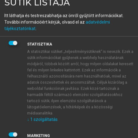
SÜTIK LISTÁJA
A nyelvi mérés és értékelés
Itt láthatja és testreszabhatja az önről gyűjtött információkat.
elmélete és gyakorlata
További információért kérjük, olvasd el az
adatvédelmi
tájékoztatónkat
.
menu_book
OLVASÁS
STATISZTIKA
A statisztikai sütiket „teljesítménysütiknek” is nevezik. Ezek a
sütik információkat gyűjtenek a webhely használatának
módjáról, többek között arról, hogy milyen oldalakat keresett
fel és milyen linkekre kattintott. Ezek az információk a
A szókincs terjedelme mint
felhasználó azonosítására nem használhatóak, mivel az
mennyiség
adatok összesítettek és anonimizáltak. Céljuk kizárólag a
weboldal funkcióinak javítása. Ezek közé tartoznak a
A szókincs mennyisége és minősége két olyan
harmadik féltől származó elemzési szolgáltatásokhoz
alapvető dimenzió, amely évtizedeken át uralta a
tartozó sütik; ilyen elemzési szolgáltatások a
látogatóelemzések, a hőtérképek és a közösségi
hagyományos idegen nyelvi tesztelés világát. A
médiaanalitika.
szókincs mennyisége ugyanis terjedelmet jelent, a
↓
1
szolgáltatás
szókincs méretét, amelyet évszázadokon át
fetisizáltak nyelvtanárok és nyelvtanulók egyaránt. A
MARKETING