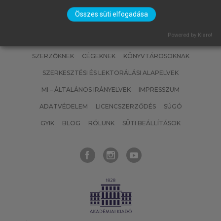
Összes süti elfogadása
Powered by Klaro!
SZERZŐKNEK
CÉGEKNEK
KÖNYVTÁROSOKNAK
SZERKESZTÉSI ÉS LEKTORÁLÁSI ALAPELVEK
MI – ÁLTALÁNOS IRÁNYELVEK
IMPRESSZUM
ADATVÉDELEM
LICENCSZERZŐDÉS
SÚGÓ
GYIK
BLOG
RÓLUNK
SÜTI BEÁLLÍTÁSOK