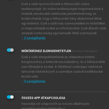
tanári tapasztalat ugyan azt mutatja, hogy a
Ezek a sütik nyomon követik a felhasználó online
nyelvtanítás kezdetén a szókincsméret valóban fej-fej
tevékenységét. Az online tevékenységek megismerésével a
mellett halad az általános nyelvtudásszinttel, de
hirdetők relevánsabb reklámokat jeleníthetnek meg, és
később ez a párhuzamosság megszűnik, és helyette a
korlátozhatják, hogy a felhasználó hány alkalommal láthat
szavak felhasználásának árnyaltsága sokkal
egy hirdetést. Ezek a sütik más szervezetekkel és hirdetőkkel
is megoszthatják ezeket az információkat. Ezek állandó sütik,
fontosabbá válik.
amelyek szinte mindig egy harmadik féltől származnak.
↓
2
szolgáltatás
MŰKÖDÉSHEZ ELENGEDHETETLEN
(mindig szükséges)
Ezek a sütik elengedhetetlenek az oldalunkon történő
böngészéshez,a funkciók használatához, és a felhasználók
nem tilthatják le azokat. A feltétlenül szükséges sütik közé
tartoznak többek között a személyre szabott beállításokat
kezelő sütik.
↓
3
szolgáltatás
ÖSSZES APP ÁTKAPCSOLÁSA
Használja ezt a kapcsolót az összes alkalmazás
engedélyezéséhez/letiltásához.