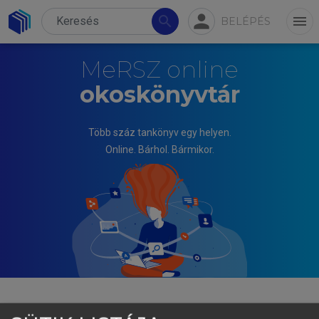
person
search
menu
BELÉPÉS
MeRSZ online
okoskönyvtár
Több száz tankönyv egy helyen.
Online. Bárhol. Bármikor.
BÁRDOS JENŐ