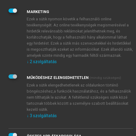
tartalmának, formátumának, időkezelésének és
MARKETING
kritériumszintjeinek tisztázása. Ebben a legfontosabb
Ezek a sütik nyomon követik a felhasználó online
elvárás az adott nyelvi készségek pontosság,
tevékenységét. Az online tevékenységek megismerésével a
elfogadhatóság, megfelelés, sávszélesség és a
hirdetők relevánsabb reklámokat jeleníthetnek meg, és
kiválasztott minta rugalmassága szerinti elbírálása. A
korlátozhatják, hogy a felhasználó hány alkalommal láthat
harmadik szakasz is a megoldások elnevezést viseli,
egy hirdetést. Ezek a sütik más szervezetekkel és hirdetőkkel
ebben kerül sor a teszt megírására, annak
is megoszthatják ezeket az információkat. Ezek állandó sütik,
amelyek szinte mindig egy harmadik féltől származnak.
hangsúlyozására, hogy a mintavétel mindig gazdag
↓
2
szolgáltatás
kell legyen, komponensei a kiválasztás szempontjából
lehetőleg kiszámíthatatlanok. Itemírás- és módosítás
következik, a megoldási kulcs elkészítése, majd az
MŰKÖDÉSHEZ ELENGEDHETETLEN
(mindig szükséges)
előtesztelés. A tesztfejlesztés negyedik és egyben
Ezek a sütik elengedhetetlenek az oldalunkon történő
böngészéshez,a funkciók használatához, és a felhasználók
legfontosabb szakasza a
validáció
, amely tömören
nem tilthatják le azokat. A feltétlenül szükséges sütik közé
kritériumorientált validitásvizsgálatot jelent. Hughes
tartoznak többek között a személyre szabott beállításokat
is hangsúlyozza a tesztspecifikáció jelentőségét, itt
kezelő sütik.
kell pontosan leírni, hogy mi lesz a teszt tartalma (a
↓
3
szolgáltatás
célba vett készségektől, szövegtípusoktól, szintektől,
témáktól és műveletektől függően), illetve milyen a