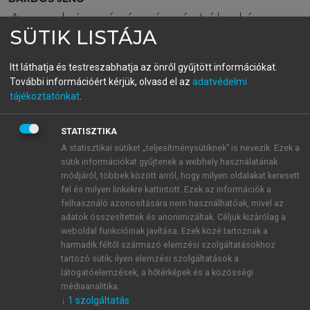
A nyelvi mérés és értékelés
SÜTIK LISTÁJA
elmélete és gyakorlata
Itt láthatja és testreszabhatja az önről gyűjtött információkat.
További információért kérjük, olvasd el az
adatvédelmi
menu_book
OLVASÁS
tájékoztatónkat
.
STATISZTIKA
A statisztikai sütiket „teljesítménysütiknek” is nevezik. Ezek a
A kilencvenes évek
sütik információkat gyűjtenek a webhely használatának
módjáról, többek között arról, hogy milyen oldalakat keresett
A nyolcvanas évek végén már több olyan munka
fel és milyen linkekre kattintott. Ezek az információk a
felhasználó azonosítására nem használhatóak, mivel az
jelent meg (
Hughes, 1989
;
Weir, 1990
), amely
adatok összesítettek és anonimizáltak. Céljuk kizárólag a
mintegy előrevetíti a tesztösszeállítás, tesztfejlesztés
weboldal funkcióinak javítása. Ezek közé tartoznak a
századvégi gyakorlatát. Hughes esetében például a
harmadik féltől származó elemzési szolgáltatásokhoz
legfontosabb szakaszok a következők. Az első lépés a
tartozó sütik; ilyen elemzési szolgáltatások a
problémafelvetés
, amely természetesen
látogatóelemzések, a hőtérképek és a közösségi
médiaanalitika.
célelemzésbe megy át. A második lépés, amelyeket
↓
1
szolgáltatás
Hughes „
megoldásoknak
” nevez, a teszt