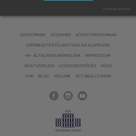
Powered by Klaro!
SZERZŐKNEK
CÉGEKNEK
KÖNYVTÁROSOKNAK
SZERKESZTÉSI ÉS LEKTORÁLÁSI ALAPELVEK
MI – ÁLTALÁNOS IRÁNYELVEK
IMPRESSZUM
ADATVÉDELEM
LICENCSZERZŐDÉS
SÚGÓ
GYIK
BLOG
RÓLUNK
SÜTI BEÁLLÍTÁSOK