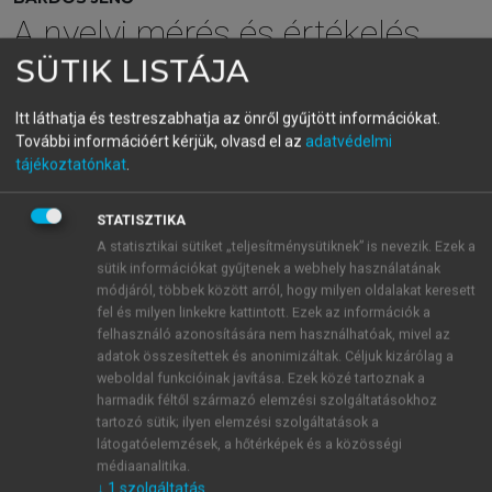
A nyelvi mérés és értékelés
SÜTIK LISTÁJA
elmélete és gyakorlata
Itt láthatja és testreszabhatja az önről gyűjtött információkat.
További információért kérjük, olvasd el az
adatvédelmi
menu_book
OLVASÁS
tájékoztatónkat
.
STATISZTIKA
A statisztikai sütiket „teljesítménysütiknek” is nevezik. Ezek a
A pragmatikus tesztelés
sütik információkat gyűjtenek a webhely használatának
módjáról, többek között arról, hogy milyen oldalakat keresett
Már a hatvanas években is akadtak olyanok, akik
fel és milyen linkekre kattintott. Ezek az információk a
tiltakoztak a diszkrétpontos tesztelés
felhasználó azonosítására nem használhatóak, mivel az
szétdaraboltsága miatt (
Carroll, 1961
;
Cooper, 1968
)
adatok összesítettek és anonimizáltak. Céljuk kizárólag a
mégis majdnem húsz év telt el, mire
Oller (1979)
weboldal funkcióinak javítása. Ezek közé tartoznak a
harmadik féltől származó elemzési szolgáltatásokhoz
népszerűvé tudta tenni az integrált tesztelést néhány
tartozó sütik; ilyen elemzési szolgáltatások a
meglehetősen ódivatú nyelvészeti és pszichológiai
látogatóelemzések, a hőtérképek és a közösségi
elv felfrissítésével. A pragmatika szó használata
médiaanalitika.
Ollernél ugyanis nem azonos a szó mai (nyelvészeti)
↓
1
szolgáltatás