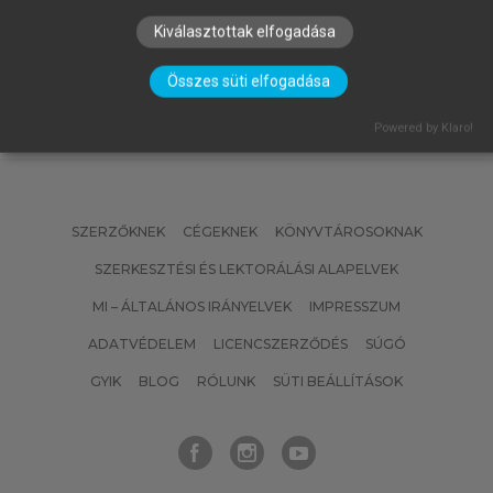
Kiválasztottak elfogadása
Összes süti elfogadása
Powered by Klaro!
SZERZŐKNEK
CÉGEKNEK
KÖNYVTÁROSOKNAK
SZERKESZTÉSI ÉS LEKTORÁLÁSI ALAPELVEK
MI – ÁLTALÁNOS IRÁNYELVEK
IMPRESSZUM
ADATVÉDELEM
LICENCSZERZŐDÉS
SÚGÓ
GYIK
BLOG
RÓLUNK
SÜTI BEÁLLÍTÁSOK