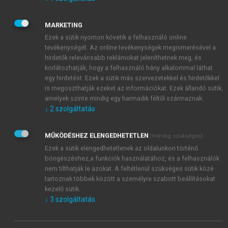
értelmével, a fogalom Dewey alaklélektani ihletésű
nyelvtani elvárás kategóriáján alapszik (hogy
MARKETING
tudniillik a hiányos mondatokat mintegy
Ezek a sütik nyomon követik a felhasználó online
kényszeresen ki akarjuk egészíteni). Ez az elv hozta
tevékenységét. Az online tevékenységek megismerésével a
vissza haló poraiból a
diktálást
mint tesztmódszert,
hirdetők relevánsabb reklámokat jeleníthetnek meg, és
korlátozhatják, hogy a felhasználó hány alkalommal láthat
valamint a
szövegkiegészítésnek
azt a sajátságos
egy hirdetést. Ezek a sütik más szervezetekkel és hirdetőkkel
esetét, amelyet cloze procedure-nek nevezett el a
is megoszthatják ezeket az információkat. Ezek állandó sütik,
szakma. Meg kell jegyeznünk, hogy mindkettő
amelyek szinte mindig egy harmadik féltől származnak.
valóban integrált mint technika, mert megoldásukhoz
↓
2
szolgáltatás
többféle készségre van szükség. Viszont mint
tesztmódszerek csak passzív módon vizsgálják a
MŰKÖDÉSHEZ ELENGEDHETETLEN
(mindig szükséges)
készségeket, hacsak az általuk kiváltott írást nem
Ezek a sütik elengedhetetlenek az oldalunkon történő
tekintjük produkciónak (amit ugyanis le kell írni, az
böngészéshez,a funkciók használatához, és a felhasználók
egy-egy szó, illetve mások megfogalmazása). Később
nem tilthatják le azokat. A feltétlenül szükséges sütik közé
tartoznak többek között a személyre szabott beállításokat
Oller maga revideálta nézeteit, és a pragmatikus
kezelő sütik.
tesztelés technikái közé bevezette a szóbeli
↓
3
szolgáltatás
kommunikációt, különféle írásbeli feladatokat,
amelyek között még az esszé műfaja is szerepelt.