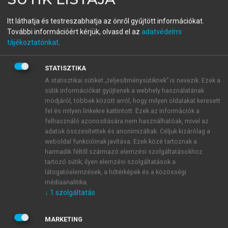
Strukturális magyar nyelvtan
Itt láthatja és testreszabhatja az önről gyűjtött információkat.
3.
További információért kérjük, olvasd el az
adatvédelmi
tájékoztatónkat
.
STATISZTIKA
menu_book
OLVASÁS
A statisztikai sütiket „teljesítménysütiknek” is nevezik. Ezek a
sütik információkat gyűjtenek a webhely használatának
módjáról, többek között arról, hogy milyen oldalakat keresett
fel és milyen linkekre kattintott. Ezek az információk a
A birtokjeles személyes
felhasználó azonosítására nem használhatóak, mivel az
adatok összesítettek és anonimizáltak. Céljuk kizárólag a
névmások
weboldal funkcióinak javítása. Ezek közé tartoznak a
harmadik féltől származó elemzési szolgáltatásokhoz
Ki kell térnünk még a birtokjelet viselő személyes
tartozó sütik; ilyen elemzési szolgáltatások a
névmások ügyére:
látogatóelemzések, a hőtérképek és a közösségi
médiaanalitika.
↓
1
szolgáltatás
MARKETING