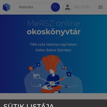
person
search
menu
BELÉPÉS
MeRSZ online
okoskönyvtár
Több száz tankönyv egy helyen.
Online. Bárhol. Bármikor.
SÜTIK LISTÁJA
KIEFER FERENC (SZERK.)