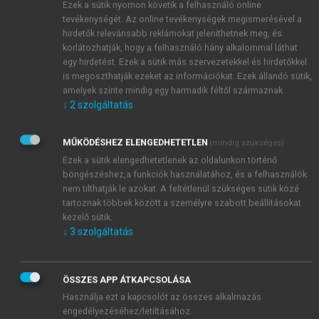
Ezek a sütik nyomon követik a felhasználó online
tevékenységét. Az online tevékenységek megismerésével a
hirdetők relevánsabb reklámokat jeleníthetnek meg, és
korlátozhatják, hogy a felhasználó hány alkalommal láthat
egy hirdetést. Ezek a sütik más szervezetekkel és hirdetőkkel
is megoszthatják ezeket az információkat. Ezek állandó sütik,
amelyek szinte mindig egy harmadik féltől származnak.
↓
2
szolgáltatás
MŰKÖDÉSHEZ ELENGEDHETETLEN
(mindig szükséges)
Ezek a sütik elengedhetetlenek az oldalunkon történő
böngészéshez,a funkciók használatához, és a felhasználók
nem tilthatják le azokat. A feltétlenül szükséges sütik közé
tartoznak többek között a személyre szabott beállításokat
kezelő sütik.
↓
3
szolgáltatás
ÖSSZES APP ÁTKAPCSOLÁSA
TARTALOMJEGYZÉK
Használja ezt a kapcsolót az összes alkalmazás
engedélyezéséhez/letiltásához.