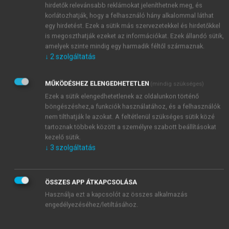
hirdetők relevánsabb reklámokat jeleníthetnek meg, és
korlátozhatják, hogy a felhasználó hány alkalommal láthat
egy hirdetést. Ezek a sütik más szervezetekkel és hirdetőkkel
is megoszthatják ezeket az információkat. Ezek állandó sütik,
amelyek szinte mindig egy harmadik féltől származnak.
↓
2
szolgáltatás
MŰKÖDÉSHEZ ELENGEDHETETLEN
(mindig szükséges)
Ezek a sütik elengedhetetlenek az oldalunkon történő
böngészéshez,a funkciók használatához, és a felhasználók
nem tilthatják le azokat. A feltétlenül szükséges sütik közé
tartoznak többek között a személyre szabott beállításokat
kezelő sütik.
↓
3
szolgáltatás
ÖSSZES APP ÁTKAPCSOLÁSA
Használja ezt a kapcsolót az összes alkalmazás
TARTALOMJEGYZÉK
engedélyezéséhez/letiltásához.