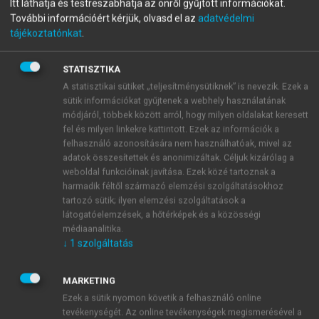
Itt láthatja és testreszabhatja az önről gyűjtött információkat.
Gépészmérnöki
További információért kérjük, olvasd el az
adatvédelmi
tájékoztatónkat
.
alapismeretek
STATISZTIKA
A statisztikai sütiket „teljesítménysütiknek” is nevezik. Ezek a
menu_book
OLVASÁS
sütik információkat gyűjtenek a webhely használatának
módjáról, többek között arról, hogy milyen oldalakat keresett
fel és milyen linkekre kattintott. Ezek az információk a
felhasználó azonosítására nem használhatóak, mivel az
adatok összesítettek és anonimizáltak. Céljuk kizárólag a
Veszteség
weboldal funkcióinak javítása. Ezek közé tartoznak a
harmadik féltől származó elemzési szolgáltatásokhoz
Az energiaveszteséget már a lejtő kapcsán
tartozó sütik; ilyen elemzési szolgáltatások a
megemlítettük. A teljesítmények esetén hasonló a
látogatóelemzések, a hőtérképek és a közösségi
helyzet:
, ahol
a veszteség(teljesítmény).
médiaanalitika.
↓
1
szolgáltatás
MARKETING
Ezek a sütik nyomon követik a felhasználó online
tevékenységét. Az online tevékenységek megismerésével a