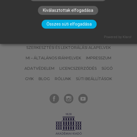
Kiválasztottak elfogadása
Összes süti elfogadása
SZERZŐKNEK
CÉGEKNEK
KÖNYVTÁROSOKNAK
Powered by Klaro!
SZERKESZTÉSI ÉS LEKTORÁLÁSI ALAPELVEK
MI – ÁLTALÁNOS IRÁNYELVEK
IMPRESSZUM
ADATVÉDELEM
LICENCSZERZŐDÉS
SÚGÓ
GYIK
BLOG
RÓLUNK
SÜTI BEÁLLÍTÁSOK