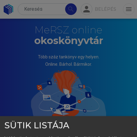
person
search
menu
BELÉPÉS
MeRSZ online
okoskönyvtár
Több száz tankönyv egy helyen.
Online. Bárhol. Bármikor.
SÜTIK LISTÁJA
KULLMANN LÁSZLÓ, TILL SÁRA