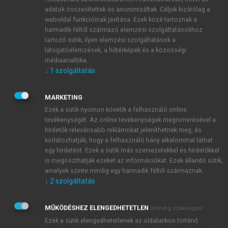
diákoknak egzakt fogalmi struktúrákban,
adatok összesítettek és anonimizáltak. Céljuk kizárólag a
weboldal funkcióinak javítása. Ezek közé tartoznak a
diskurzusrendekben kellene eligazodniuk, mert
harmadik féltől származó elemzési szolgáltatásokhoz
csakis így tudnának releváns gondolatokat
tartozó sütik; ilyen elemzési szolgáltatások a
megfogalmazni. Sokkal inkább a magyartanárnak kell
látogatóelemzések, a hőtérképek és a közösségi
tájékozódni az irodalomtudományos szövegekben, és
médiaanalitika.
reflektált fogalomhasználatot kialakítani, hogy
↓
1
szolgáltatás
biztonsággal adjon szempontokat, fogalmazzon meg
kérdéseket a szépirodalmi művekhez. Az epikus
MARKETING
szövegek esetében az értelmezőnyelvnek ilyen
Ezek a sütik nyomon követik a felhasználó online
fogalomhasználati jellemzője lehet a
genette-i
tevékenységét. Az online tevékenységek megismerésével a
fogalomhasználat. Gerard Genette-nek a
narratológiai
hirdetők relevánsabb reklámokat jeleníthetnek meg, és
korlátozhatják, hogy a felhasználó hány alkalommal láthat
szempontú műelemzés számára nélkülözhetetlen
egy hirdetést. Ezek a sütik más szervezetekkel és hirdetőkkel
munkáira gyakran hivatkozik a szakirodalom. A
is megoszthatják ezeket az információkat. Ezek állandó sütik,
narratológiai szempontrendszer fogalmi
amelyek szinte mindig egy harmadik féltől származnak.
alapvetéseinek elsajátítása jellemzően nem csupán az
↓
2
szolgáltatás
elméleti írásokat olvasva történik, hanem az
irodalomelméleti szempontokat érvényesítő
MŰKÖDÉSHEZ ELENGEDHETETLEN
(mindig szükséges)
műelemzéseket újragondolva is. Genette
Ezek a sütik elengedhetetlenek az oldalunkon történő