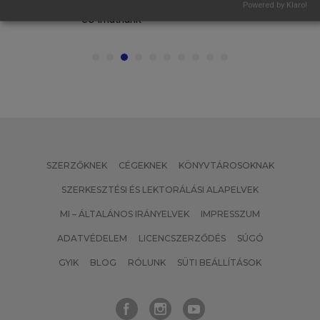
a
"Sokkal magyarabbúl szólhatnánk
Powered by Klaro!
ig
és írhatnánk"
SZERZŐKNEK
CÉGEKNEK
KÖNYVTÁROSOKNAK
SZERKESZTÉSI ÉS LEKTORÁLÁSI ALAPELVEK
MI – ÁLTALÁNOS IRÁNYELVEK
IMPRESSZUM
ADATVÉDELEM
LICENCSZERZŐDÉS
SÚGÓ
GYIK
BLOG
RÓLUNK
SÜTI BEÁLLÍTÁSOK