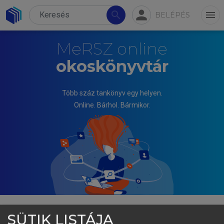
person
search
menu
BELÉPÉS
MeRSZ online
okoskönyvtár
Több száz tankönyv egy helyen.
Online. Bárhol. Bármikor.
SÜTIK LISTÁJA
BODROGI FERENC MÁTÉ (SZERK.)