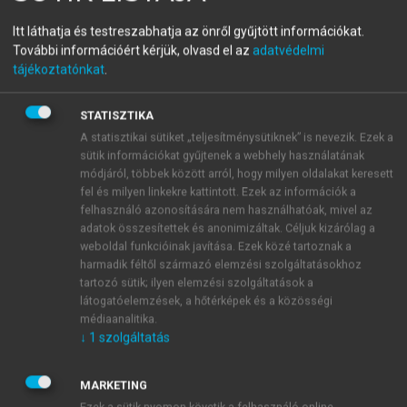
Az irodalomtanítás aktuális
Itt láthatja és testreszabhatja az önről gyűjtött információkat.
További információért kérjük, olvasd el az
adatvédelmi
kihívásai
tájékoztatónkat
.
STATISZTIKA
menu_book
OLVASÁS
A statisztikai sütiket „teljesítménysütiknek” is nevezik. Ezek a
sütik információkat gyűjtenek a webhely használatának
módjáról, többek között arról, hogy milyen oldalakat keresett
fel és milyen linkekre kattintott. Ezek az információk a
A kreatív írás szerepe az
felhasználó azonosítására nem használhatóak, mivel az
adatok összesítettek és anonimizáltak. Céljuk kizárólag a
irodalomtanításban
weboldal funkcióinak javítása. Ezek közé tartoznak a
harmadik féltől származó elemzési szolgáltatásokhoz
Bodrogi Ferenc Máté
tartozó sütik; ilyen elemzési szolgáltatások a
látogatóelemzések, a hőtérképek és a közösségi
médiaanalitika.
↓
1
szolgáltatás
MARKETING
Ezek a sütik nyomon követik a felhasználó online