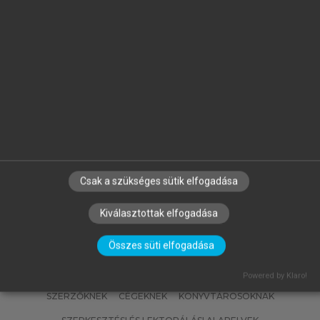
BARTÓK ISTVÁN
a
"Sokkal magyarabbúl szólhatnánk
ig
és írhatnánk"
Csak a szükséges sütik elfogadása
Kiválasztottak elfogadása
Összes süti elfogadása
Powered by Klaro!
SZERZŐKNEK
CÉGEKNEK
KÖNYVTÁROSOKNAK