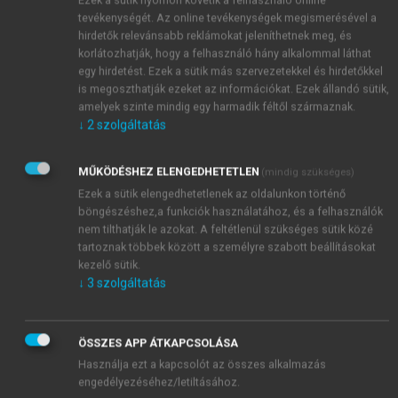
tevékenységét. Az online tevékenységek megismerésével a
hirdetők relevánsabb reklámokat jeleníthetnek meg, és
korlátozhatják, hogy a felhasználó hány alkalommal láthat
egy hirdetést. Ezek a sütik más szervezetekkel és hirdetőkkel
is megoszthatják ezeket az információkat. Ezek állandó sütik,
amelyek szinte mindig egy harmadik féltől származnak.
↓
2
szolgáltatás
MŰKÖDÉSHEZ ELENGEDHETETLEN
(mindig szükséges)
Ezek a sütik elengedhetetlenek az oldalunkon történő
böngészéshez,a funkciók használatához, és a felhasználók
nem tilthatják le azokat. A feltétlenül szükséges sütik közé
tartoznak többek között a személyre szabott beállításokat
kezelő sütik.
↓
3
szolgáltatás
TARTALOMJEGYZÉK
ÖSSZES APP ÁTKAPCSOLÁSA
Használja ezt a kapcsolót az összes alkalmazás
engedélyezéséhez/letiltásához.
Az irodalomtanítás aktuális kihívásai