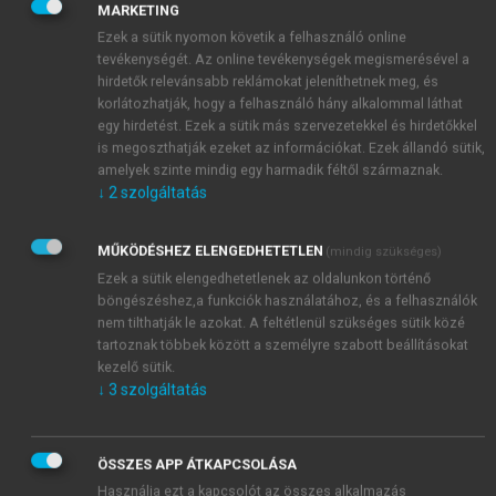
október (33. szám), 22–31; Mikszáth Kálmán:
Jókai
MARKETING
Mór élete és kora.
https://mek.oszk.hu/00900/00945/
Ezek a sütik nyomon követik a felhasználó online
html/
; Mikszáth Kálmán:
A jó öreg Frankenburg.
http
tevékenységét. Az online tevékenységek megismerésével a
hirdetők relevánsabb reklámokat jeleníthetnek meg, és
s://www.arcanum.com/hu/online-kiadvanyok/Miksz
korlátozhatják, hogy a felhasználó hány alkalommal láthat
ath-mikszath-osszes-muve-2A85B/cikkek-es-karcolat
egy hirdetést. Ezek a sütik más szervezetekkel és hirdetőkkel
ok-5186-kotet-40CD5/1885-cikkek-tarcak-70-kotet-4
is megoszthatják ezeket az információkat. Ezek állandó sütik,
C860/a-jo-oreg-frankenburg-4C8B3/
; Rózsa Mária:
amelyek szinte mindig egy harmadik féltől származnak.
Néhány adalék Frankenburg Adolf kultúraközvetítő
↓
2
szolgáltatás
tevékenységéhez a német nyelvű sajtóban.
Irodalomtörténeti közlemények 125. évf. 5. sz.
MŰKÖDÉSHEZ ELENGEDHETETLEN
(mindig szükséges)
(2021.) 691–701; Szinnyei József:
Magyar írók élete
Ezek a sütik elengedhetetlenek az oldalunkon történő
és munkái.
I–XIV.
Hornyánszky, Budapest 1891–1914.
böngészéshez,a funkciók használatához, és a felhasználók
nem tilthatják le azokat. A feltétlenül szükséges sütik közé
s. v. Frankenburg Adolf; Szücsi József:
Bajza József.
tartoznak többek között a személyre szabott beállításokat
Magyar Tudományos Akadémia, Budapest 1914;
kezelő sütik.
Vadnai Károly:
Emlékbeszéd Frankenburg Adolf felett.
↓
3
szolgáltatás
Magyar Tudományos Akadémia, Budapest 1887. (A
Magyar Tudományos Akadémia elhunyt tagjai fölött
tartott emlékbeszédek)
ÖSSZES APP ÁTKAPCSOLÁSA
Használja ezt a kapcsolót az összes alkalmazás