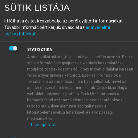
SÜTIK LISTÁJA
Portrék a Magyar
Tudományos Akadémia
Itt láthatja és testreszabhatja az önről gyűjtött információkat.
További információért kérjük, olvasd el az
adatvédelmi
tagjairól III.
tájékoztatónkat
.
STATISZTIKA
menu_book
OLVASÁS
A statisztikai sütiket „teljesítménysütiknek” is nevezik. Ezek a
sütik információkat gyűjtenek a webhely használatának
módjáról, többek között arról, hogy milyen oldalakat keresett
fel és milyen linkekre kattintott. Ezek az információk a
felhasználó azonosítására nem használhatóak, mivel az
Felhasznált irodalom
adatok összesítettek és anonimizáltak. Céljuk kizárólag a
weboldal funkcióinak javítása. Ezek közé tartoznak a
Frankenburg Adolf:
Őszinte vallomások. I–II.
harmadik féltől származó elemzési szolgáltatásokhoz
Heckenast, Pest 1861–1871; Frankenburg Adolf:
tartozó sütik; ilyen elemzési szolgáltatások a
Emlékiratok.
I–III.
Emich, Pest 1868; Frankenburg
látogatóelemzések, a hőtérképek és a közösségi
Adolf:
Bécsi élményeim. I–II.
Reichard & Litfas,
médiaanalitika.
↓
1
szolgáltatás
Sopron 1880; Károlyi György:
Új életrajzi adatok Liszt
Ferenc keresztszüleiről. Liszt Magyar szemmel.
2018.