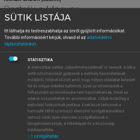
Portrék a Magyar
SÜTIK LISTÁJA
Tudományos Akadémia
tagjairól III.
Itt láthatja és testreszabhatja az önről gyűjtött információkat.
További információért kérjük, olvasd el az
adatvédelmi
tájékoztatónkat
.
menu_book
OLVASÁS
STATISZTIKA
A statisztikai sütiket „teljesítménysütiknek” is nevezik. Ezek a
sütik információkat gyűjtenek a webhely használatának
módjáról, többek között arról, hogy milyen oldalakat keresett
Kőváry László főbb munkái
fel és milyen linkekre kattintott. Ezek az információk a
felhasználó azonosítására nem használhatóak, mivel az
Székelyhonról 1841.
Kolozsvár, 1842;
Erdélyország stati
adatok összesítettek és anonimizáltak. Céljuk kizárólag a
stikája.
I. kötet.
Kolozsvár, 1847;
Erdély régiségei.
Pest,
weboldal funkcióinak javítása. Ezek közé tartoznak a
harmadik féltől származó elemzési szolgáltatásokhoz
1852;
Erdély földe ritkaságai
.
Kolozsvár, 1853;
Erdély n
tartozó sütik; ilyen elemzési szolgáltatások a
evezetesebb
családai. Czimerekkel és leszármazási táblákk
látogatóelemzések, a hőtérképek és a közösségi
al.
Kolozsvár, 1854;
Kőváry László kisebb munkái.
médiaanalitika.
Kolozsvár, 1857. I–II. kötet (I.
Száz történelmi rege.
↓
1
szolgáltatás