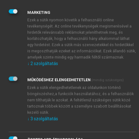
II.
Történelmi adomák
.);
Erdély krónikája a forradalom
után.
Kolozsvár, 1859;
Erdély történelme
(1847-ig)
.
MARKETING
Kolozsvár, 1859–66. I–VI. kötet;
A magyar családi s kö
Ezek a sütik nyomon követik a felhasználó online
zéleti viseletek és szokások a nemzeti fejedelmek
korából.
tevékenységét. Az online tevékenységek megismerésével a
Pest, 1860;
Erdély története 1848–49-ben.
Pest, 1861;
hirdetők relevánsabb reklámokat jeleníthetnek meg, és
korlátozhatják, hogy a felhasználó hány alkalommal láthat
Okmánytár az 1848–49.
erdélyi eseményekhez.
egy hirdetést. Ezek a sütik más szervezetekkel és hirdetőkkel
Kolozsvár, 1861;
Erdély építészeti emlékei
.
Erdély
is megoszthatják ezeket az információkat. Ezek állandó sütik,
Régiségei 2., bőv. kiad. Kolozsvár, 1866;
Biztosítási
amelyek szinte mindig egy harmadik féltől származnak.
Évkönyv 1870. A magyar és osztrák megszünt, működő
↓
2
szolgáltatás
és keletkező biztosító társaságok történeti és statisztikai
átnézete.
Pest, 1870;
Kolozsvár szabad
kir. város lakosai
MŰKÖDÉSHEZ ELENGEDHETETLEN
(mindig szükséges)
az 1869–70. népszámlálás szerint. Elnöki jelentés.
Ezek a sütik elengedhetetlenek az oldalunkon történő
Kolozsvár, 1870;
A megyei és országos állami biztosítás
böngészéshez,a funkciók használatához, és a felhasználók
rendszere.
Kolozsvár, 1871;
Az életbiztosítás, mint
nem tilthatják le azokat. A feltétlenül szükséges sütik közé
legbiztosabb tőkeszerzés népszerű ismertetése
. Pest,
tartoznak többek között a személyre szabott beállításokat
kezelő sütik.
1871;
Erdély története: az ős-időktől
korunkig.
(Kuliffay
↓
3
szolgáltatás
Edével, Szilágyi Sándorral és Horváth Mihállyal)
Budapest, 1876;
A kölcsönös segélypénztárak és
gondoskodó intézetek nálunk és külföldön
. Pest, 1877;
A