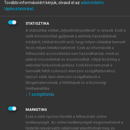
További információért kérjük, olvasd el az
adatvédelmi
Az önvezető járművek és a
tájékoztatónkat
.
városi társadalom
STATISZTIKA
A statisztikai sütiket „teljesítménysütiknek” is nevezik. Ezek a
sütik információkat gyűjtenek a webhely használatának
menu_book
OLVASÁS
módjáról, többek között arról, hogy milyen oldalakat keresett
fel és milyen linkekre kattintott. Ezek az információk a
felhasználó azonosítására nem használhatóak, mivel az
adatok összesítettek és anonimizáltak. Céljuk kizárólag a
weboldal funkcióinak javítása. Ezek közé tartoznak a
AZ ÖNVEZETŐ JÁRMŰVEK ÉS
harmadik féltől származó elemzési szolgáltatásokhoz
tartozó sütik; ilyen elemzési szolgáltatások a
A VÁROSI TÁRSADALOM
látogatóelemzések, a hőtérképek és a közösségi
médiaanalitika.
Lukovics Miklós
↓
1
szolgáltatás
MARKETING
Ezek a sütik nyomon követik a felhasználó online
tevékenységét. Az online tevékenységek megismerésével a
hirdetők relevánsabb reklámokat jeleníthetnek meg, és