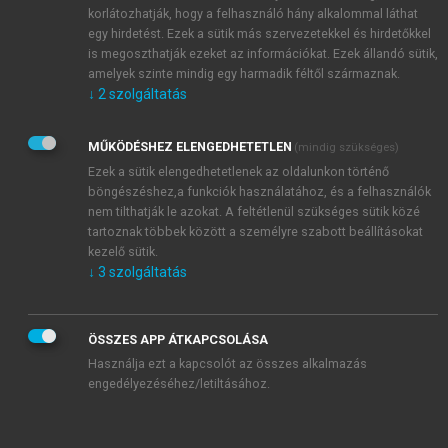
korlátozhatják, hogy a felhasználó hány alkalommal láthat
egy hirdetést. Ezek a sütik más szervezetekkel és hirdetőkkel
is megoszthatják ezeket az információkat. Ezek állandó sütik,
amelyek szinte mindig egy harmadik féltől származnak.
↓
2
szolgáltatás
MŰKÖDÉSHEZ ELENGEDHETETLEN
(mindig szükséges)
Ezek a sütik elengedhetetlenek az oldalunkon történő
böngészéshez,a funkciók használatához, és a felhasználók
nem tilthatják le azokat. A feltétlenül szükséges sütik közé
tartoznak többek között a személyre szabott beállításokat
kezelő sütik.
↓
3
szolgáltatás
ÖSSZES APP ÁTKAPCSOLÁSA
Használja ezt a kapcsolót az összes alkalmazás
engedélyezéséhez/letiltásához.
TARTALOMJEGYZÉK