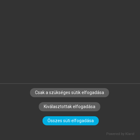
MATISCSÁKNÉ LIZÁK MARIANNA
(SZERK.)
Emberi erőforrás gazdálkodás
Csak a szükséges sütik elfogadása
Kiválasztottak elfogadása
Összes süti elfogadása
SZERZŐKNEK
CÉGEKNEK
KÖNYVTÁROSOKNAK
Powered by Klaro!
SZERKESZTÉSI ÉS LEKTORÁLÁSI ALAPELVEK