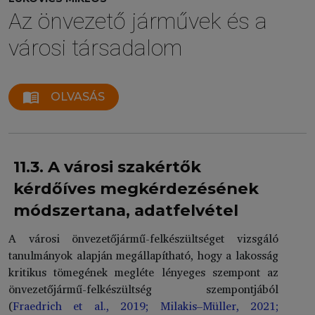
Az önvezető járművek és a
városi társadalom
menu_book
OLVASÁS
11.3. A városi szakértők
kérdőíves megkérdezésének
módszertana, adatfelvétel
A városi önvezetőjármű-felkészültséget vizsgáló
tanulmányok alapján megállapítható, hogy a lakosság
kritikus tömegének megléte lényeges szempont az
önvezetőjármű-felkészültség szempontjából
(
Fraedrich et al., 2019;
Milakis–Müller, 2021;