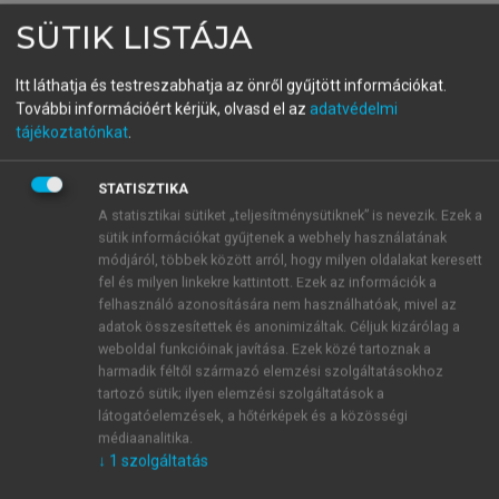
Aoyama–Leon, 2021
), valamint, hogy az
SÜTIK LISTÁJA
önvezetőjármű-felkészültség fontos pillére a meglevő
közlekedési rendszerbe történő integrálás (
Chajka-
Itt láthatja és testreszabhatja az önről gyűjtött információkat.
Cadin et al., 2020;
Grinsted et al., 2022;
Jiang et al.,
További információért kérjük, olvasd el az
adatvédelmi
2022;
Riggs, 2020;
Seuwou et al., 2020
). Az is
tájékoztatónkat
.
látható, hogy a városi önvezetőjármű-felkészültséget
leginkább szakértői kérdőívvel mérték fel (
Khan et
STATISZTIKA
al., 2019;
Fraedrich et al., 2019;
Freemark et al.,
A statisztikai sütiket „teljesítménysütiknek” is nevezik. Ezek a
2020;
Chajka-Cadin et al., 2020;
Dale-Johnsson,
sütik információkat gyűjtenek a webhely használatának
2019;
Brovarone et al., 2021
).
módjáról, többek között arról, hogy milyen oldalakat keresett
Mindezek alapján a magyar városok
fel és milyen linkekre kattintott. Ezek az információk a
önvezetőjármű-felkészültségét városi
felhasználó azonosítására nem használhatóak, mivel az
döntéshozóknak és önkormányzatok szakterületi
adatok összesítettek és anonimizáltak. Céljuk kizárólag a
weboldal funkcióinak javítása. Ezek közé tartoznak a
felelőseinek küldött szakértői kérdőív segítségével
harmadik féltől származó elemzési szolgáltatásokhoz
mértük fel. Az elemzésbe bevont városok
tartozó sütik; ilyen elemzési szolgáltatások a
kijelölésekor támaszkodtunk a szakirodalomban
látogatóelemzések, a hőtérképek és a közösségi
feltárt kritikus tömeg és közlekedési rendszer
médiaanalitika.
szempontjaira, így szűrő szempontjaink az alábbiak
↓
1
szolgáltatás
voltak: