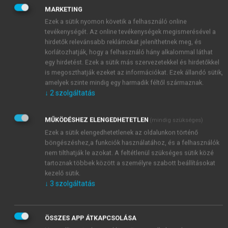
20 000 főnél nagyobb
lakónépességű
városok, és
MARKETING
van tömegközlekedés a városban.
Ezek a sütik nyomon követik a felhasználó online
tevékenységét. Az online tevékenységek megismerésével a
hirdetők relevánsabb reklámokat jeleníthetnek meg, és
Összesen 61 olyan város van Magyarországon, amely
korlátozhatják, hogy a felhasználó hány alkalommal láthat
mindkét kiválasztási kritériumnak megfelel. Ezen
egy hirdetést. Ezek a sütik más szervezetekkel és hirdetőkkel
városokban a polgármesterek, alpolgármesterek mint
is megoszthatják ezeket az információkat. Ezek állandó sütik,
döntéshozók, illetve olyan szakemberek kaptak
amelyek szinte mindig egy harmadik féltől származnak.
személyre szabott kérdőívet, akik az adott város
↓
2
szolgáltatás
hivatalos honlapja szerint városfejlesztési vagy
közlekedésfejlesztési osztályt/irodát vezetnek. A
MŰKÖDÉSHEZ ELENGEDHETETLEN
(mindig szükséges)
kérdőíveket a hivatalos e-mail-címekre küldtük ki.
Ezek a sütik elengedhetetlenek az oldalunkon történő
Összesen 87 kitöltést kaptunk 55 városból, ami az
böngészéshez,a funkciók használatához, és a felhasználók
nem tilthatják le azokat. A feltétlenül szükséges sütik közé
alapsokaság 90%-a (mindösszesen 6 városból nem
tartoznak többek között a személyre szabott beállításokat
érkezett kitöltött kérdőív)
(
11.2. táblázat
).
kezelő sütik.
A városi mobilitással kapcsolatosan három
↓
3
szolgáltatás
kérdéskört vizsgáltunk: egyrészt a jelenlegi helyzetet,
mennyire érhetőek el kész megoldások, vagy van
folyamatban ezek kialakítása, másrészt az időtávot,
ÖSSZES APP ÁTKAPCSOLÁSA