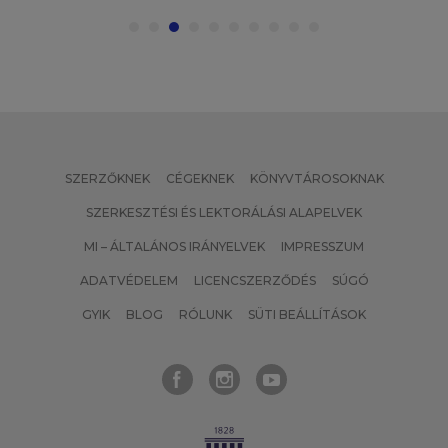
SZERZŐKNEK
CÉGEKNEK
KÖNYVTÁROSOKNAK
SZERKESZTÉSI ÉS LEKTORÁLÁSI ALAPELVEK
MI – ÁLTALÁNOS IRÁNYELVEK
IMPRESSZUM
ADATVÉDELEM
LICENCSZERZŐDÉS
SÚGÓ
GYIK
BLOG
RÓLUNK
SÜTI BEÁLLÍTÁSOK