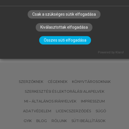
MATISCSÁKNÉ LIZÁK MARIANNA
Csak a szükséges sütik elfogadása
(SZERK.)
Emberi erőforrás gazdálkodás
Kiválasztottak elfogadása
Összes süti elfogadása
Powered by Klaro!
SZERZŐKNEK
CÉGEKNEK
KÖNYVTÁROSOKNAK
SZERKESZTÉSI ÉS LEKTORÁLÁSI ALAPELVEK
MI – ÁLTALÁNOS IRÁNYELVEK
IMPRESSZUM
ADATVÉDELEM
LICENCSZERZŐDÉS
SÚGÓ
GYIK
BLOG
RÓLUNK
SÜTI BEÁLLÍTÁSOK