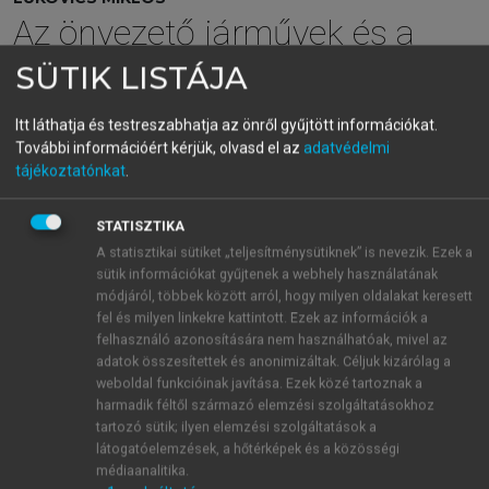
Az önvezető járművek és a
városi társadalom
SÜTIK LISTÁJA
Itt láthatja és testreszabhatja az önről gyűjtött információkat.
menu_book
További információért kérjük, olvasd el az
adatvédelmi
OLVASÁS
tájékoztatónkat
.
STATISZTIKA
13.2.2. A fizikai infrastruktúra
A statisztikai sütiket „teljesítménysütiknek” is nevezik. Ezek a
sütik információkat gyűjtenek a webhely használatának
felelősségteljes innovációs
módjáról, többek között arról, hogy milyen oldalakat keresett
kulcselemei és dimenziói
fel és milyen linkekre kattintott. Ezek az információk a
felhasználó azonosítására nem használhatóak, mivel az
Ez a faktor a „városi tervezés és területhasználat”
adatok összesítettek és anonimizáltak. Céljuk kizárólag a
faktor során elkészített tervek fizikai infrastrukturára
weboldal funkcióinak javítása. Ezek közé tartoznak a
vonatkozó elemeinek megvalósítását jelenti, és a
harmadik féltől származó elemzési szolgáltatásokhoz
városi fizikai infrastruktúra felkészítését az önvezető
tartozó sütik; ilyen elemzési szolgáltatások a
látogatóelemzések, a hőtérképek és a közösségi
járművek közlekedésére. Metaforikusan ez jelenti az
médiaanalitika.
önvezető járművek nagy volumenű városi