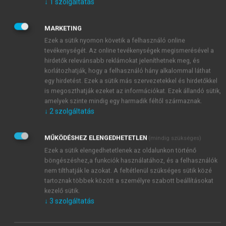
↓
1
szolgáltatás
elterjedéséhez szükséges hardverkörnyezetet. A
legfontosabb kapcsolódó kulcselemek és dimenziók:
MARKETING
A társadalom bevonása mint kulcselem és a
Ezek a sütik nyomon követik a felhasználó online
tanácskozás dimenziója kiemelten fontos akkor,
tevékenységét. Az online tevékenységek megismerésével a
amikor a városi tervek („A” faktor)
hirdetők relevánsabb reklámokat jeleníthetnek meg, és
megvalósításra kerülnek, azaz, a fizikai
korlátozhatják, hogy a felhasználó hány alkalommal láthat
infrastruktúra átalakításra kerül. Mivel a fizikai
egy hirdetést. Ezek a sütik más szervezetekkel és hirdetőkkel
is megoszthatják ezeket az információkat. Ezek állandó sütik,
infrastruktúra megváltozása városképi
amelyek szinte mindig egy harmadik féltől származnak.
jelentőségű, emiatt számítani kell lakossági
↓
2
szolgáltatás
ellenállásra akkor is, ha a tervezési fázisban a
részvételi tervezést sikeresen alkalmazták.
MŰKÖDÉSHEZ ELENGEDHETETLEN
(mindig szükséges)
Célszerű megfontolni a végleges változtatások
Ezek a sütik elengedhetetlenek az oldalunkon történő
előtt ideiglenes változtatások megvalósítását és
böngészéshez,a funkciók használatához, és a felhasználók
értékelését, melyhez kíváló lehetőséget nyújt a
nem tilthatják le azokat. A feltétlenül szükséges sütik közé
taktikai városfejlesztés módszertana. A közösség
tartoznak többek között a személyre szabott beállításokat
aktív részvétele növelheti az átalakítások
kezelő sütik.
↓
3
szolgáltatás
elfogadottságát és sikerességét.
Az etikai szempontok figyelembevétele biztosítja,