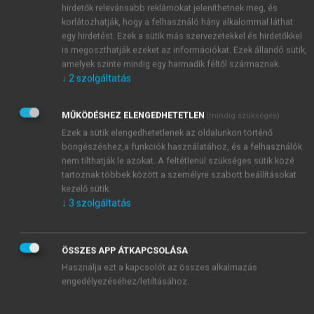
hirdetők relevánsabb reklámokat jeleníthetnek meg, és
korlátozhatják, hogy a felhasználó hány alkalommal láthat
egy hirdetést. Ezek a sütik más szervezetekkel és hirdetőkkel
is megoszthatják ezeket az információkat. Ezek állandó sütik,
amelyek szinte mindig egy harmadik féltől származnak.
↓
2
szolgáltatás
MŰKÖDÉSHEZ ELENGEDHETETLEN
(mindig szükséges)
Ezek a sütik elengedhetetlenek az oldalunkon történő
böngészéshez,a funkciók használatához, és a felhasználók
nem tilthatják le azokat. A feltétlenül szükséges sütik közé
tartoznak többek között a személyre szabott beállításokat
kezelő sütik.
↓
3
szolgáltatás
TARTALOMJEGYZÉK
ÖSSZES APP ÁTKAPCSOLÁSA
Használja ezt a kapcsolót az összes alkalmazás
engedélyezéséhez/letiltásához.
A KATASZTRÓFAFELSZÁMOLÁS EGÉSZSÉGÜGYI
ALAPJAI