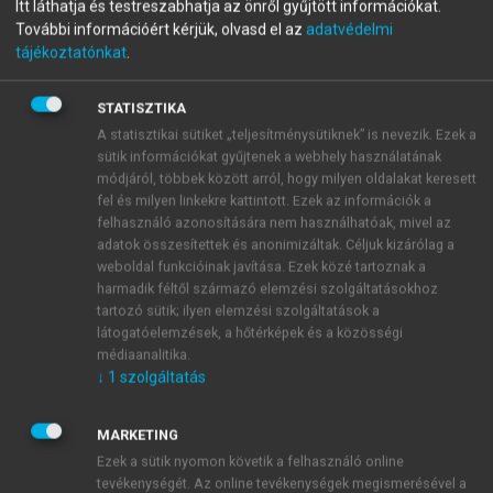
Itt láthatja és testreszabhatja az önről gyűjtött információkat.
A katasztrófafelszámolás
További információért kérjük, olvasd el az
adatvédelmi
tájékoztatónkat
.
egészségügyi alapjai
STATISZTIKA
A statisztikai sütiket „teljesítménysütiknek” is nevezik. Ezek a
menu_book
OLVASÁS
sütik információkat gyűjtenek a webhely használatának
módjáról, többek között arról, hogy milyen oldalakat keresett
fel és milyen linkekre kattintott. Ezek az információk a
felhasználó azonosítására nem használhatóak, mivel az
adatok összesítettek és anonimizáltak. Céljuk kizárólag a
7.2. A sérültellátás taktikája
weboldal funkcióinak javítása. Ezek közé tartoznak a
katasztrófában
harmadik féltől származó elemzési szolgáltatásokhoz
tartozó sütik; ilyen elemzési szolgáltatások a
látogatóelemzések, a hőtérképek és a közösségi
médiaanalitika.
↓
1
szolgáltatás
MARKETING
Ezek a sütik nyomon követik a felhasználó online
tevékenységét. Az online tevékenységek megismerésével a