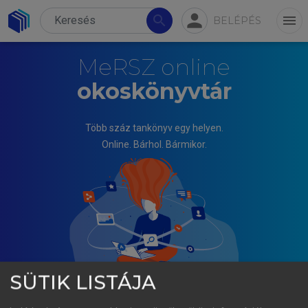
person
search
menu
BELÉPÉS
MeRSZ online
okoskönyvtár
Több száz tankönyv egy helyen.
Online. Bárhol. Bármikor.
SÜTIK LISTÁJA
MAJOR LÁSZLÓ (SZERK.)