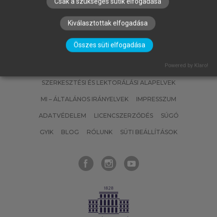
Csak a szükséges sütik elfogadása
Kiválasztottak elfogadása
Összes süti elfogadása
Powered by Klaro!
SZERZŐKNEK
CÉGEKNEK
KÖNYVTÁROSOKNAK
SZERKESZTÉSI ÉS LEKTORÁLÁSI ALAPELVEK
MI – ÁLTALÁNOS IRÁNYELVEK
IMPRESSZUM
ADATVÉDELEM
LICENCSZERZŐDÉS
SÚGÓ
GYIK
BLOG
RÓLUNK
SÜTI BEÁLLÍTÁSOK