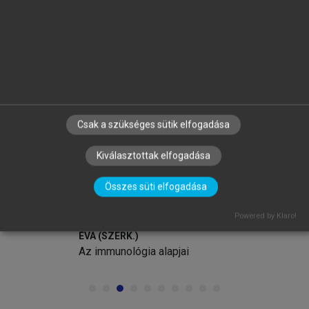
arrow_circle_left
arrow_circle_right
Csak a szükséges sütik elfogadása
Kiválasztottak elfogadása
Összes süti elfogadása
FALUS ANDRÁS, BUZÁS EDIT, HOLUB
Powered by Klaro!
MARIANNA CSILLA, RAJNAVÖLGYI
ÉVA (SZERK.)
Az immunológia alapjai