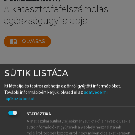
A katasztrófafelszámolás
egészségügyi alapjai
menu_book
OLVASÁS
9.1.1. A katasztrófa-egészségügyi
SÜTIK LISTÁJA
ellátás fogalma, az 1997. évi CLIV.
Itt láthatja és testreszabhatja az önről gyűjtött információkat.
törvény rendelkezései a
További információért kérjük, olvasd el az
adatvédelmi
katasztrófa-egészségügyi
tájékoztatónkat
.
ellátásról
A katasztrófa-egészségügyi ellátás fogalma először
STATISZTIKA
1997-ben, az egészségügyi törvényben jelent meg a
A statisztikai sütiket „teljesítménysütiknek” is nevezik. Ezek a
hazai jogrendben.
sütik információkat gyűjtenek a webhely használatának
módjáról, többek között arról, hogy milyen oldalakat keresett