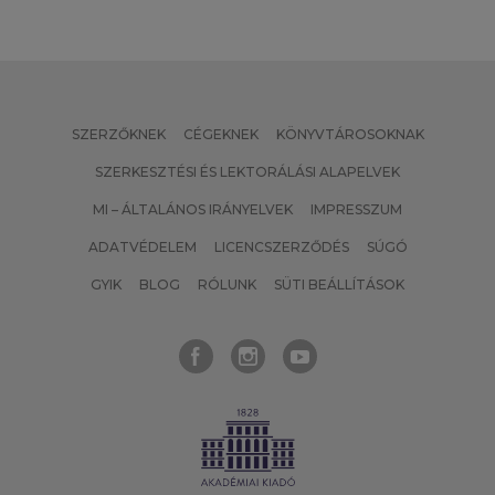
SZERZŐKNEK
CÉGEKNEK
KÖNYVTÁROSOKNAK
SZERKESZTÉSI ÉS LEKTORÁLÁSI ALAPELVEK
MI – ÁLTALÁNOS IRÁNYELVEK
IMPRESSZUM
ADATVÉDELEM
LICENCSZERZŐDÉS
SÚGÓ
GYIK
BLOG
RÓLUNK
SÜTI BEÁLLÍTÁSOK