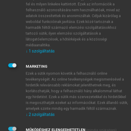
Természetesen az egészségügy, illetve az
fel és milyen linkekre kattintott. Ezek az információk a
egészségügyet irányító tárca részéről a
felhasználó azonosítására nem használhatóak, mivel az
katasztrófaelhárításra való felkészülés nem 1997-től
adatok összesítettek és anonimizáltak. Céljuk kizárólag a
kezdődött.
weboldal funkcióinak javítása. Ezek közé tartoznak a
Ezen a téren a korábbi évtizedekben is igen
harmadik féltől származó elemzési szolgáltatásokhoz
tartozó sütik; ilyen elemzési szolgáltatások a
komoly tervezési, szervezési munka folyt, és az
látogatóelemzések, a hőtérképek és a közösségi
akkori centrális irányításnak megfelelően bizonyos
médiaanalitika.
feladatok területi végrehajtása intézményekre, de
↓
1
szolgáltatás
akár személyekre, névre szólóan lebontva került
kidolgozásra.
MARKETING
A hidegháború időszakában a két katonai blokk a
Ezek a sütik nyomon követik a felhasználó online
Varsói Szerződés és a NATO hadseregei közötti,
tevékenységét. Az online tevékenységek megismerésével a
hagyományos és a tömegpusztító fegyverekkel megvívandó
hirdetők relevánsabb reklámokat jeleníthetnek meg, és
totális háborúra készülve a katonai mellett a polgári
korlátozhatják, hogy a felhasználó hány alkalommal láthat
egy hirdetést. Ezek a sütik más szervezetekkel és hirdetőkkel
veszteségek rendkívüli mértékével, a városok, az
is megoszthatják ezeket az információkat. Ezek állandó sütik,
infrastruktúra és annak részeként a kórházi hálózat
amelyek szinte mindig egy harmadik féltől származnak.
jelentős pusztításával, a nagyobb városok lakosságának
↓
2
szolgáltatás
tömeges kitelepítésével kellett számolni.
Az akkori egészségügyi felkészülés elsődlegesen
MŰKÖDÉSHEZ ELENGEDHETETLEN
(mindig szükséges)