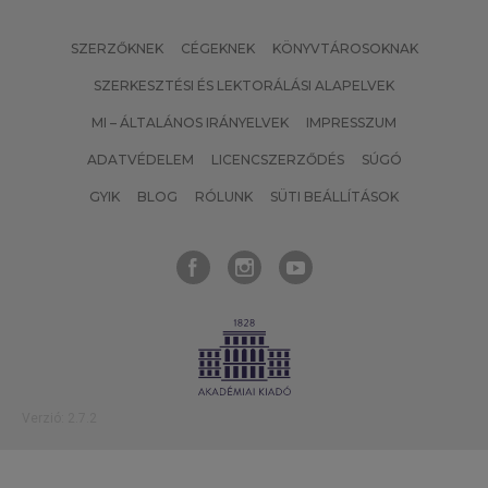
SZERZŐKNEK
CÉGEKNEK
KÖNYVTÁROSOKNAK
SZERKESZTÉSI ÉS LEKTORÁLÁSI ALAPELVEK
MI – ÁLTALÁNOS IRÁNYELVEK
IMPRESSZUM
ADATVÉDELEM
LICENCSZERZŐDÉS
SÚGÓ
GYIK
BLOG
RÓLUNK
SÜTI BEÁLLÍTÁSOK
Verzió: 2.7.2