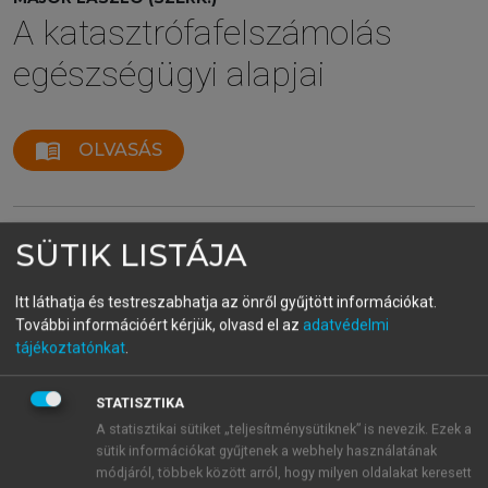
A katasztrófafelszámolás
egészségügyi alapjai
menu_book
OLVASÁS
SÜTIK LISTÁJA
IRODALOM
Blaisdell FW, Trunkey DD. Abdominal
Itt láthatja és testreszabhatja az önről gyűjtött információkat.
trauma. Thieme Medical Publisher 1993.
További információért kérjük, olvasd el az
adatvédelmi
tájékoztatónkat
.
Arrillaga A, Graham R, York JW, Miller RS.
Increased efficiency and cost-
effectiveness in the evaluation of the
STATISZTIKA
blunt abdominal trauma patient with use
A statisztikai sütiket „teljesítménysütiknek” is nevezik. Ezek a
sütik információkat gyűjtenek a webhely használatának
of ultrasound. Am. Surg. 1999; 65: 31-3-
módjáról, többek között arról, hogy milyen oldalakat keresett
5.