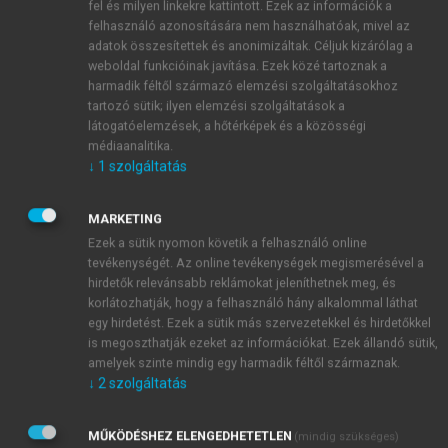
fel és milyen linkekre kattintott. Ezek az információk a
Brown MA, Casola G, Sirlin CB, Patel NY,
felhasználó azonosítására nem használhatóak, mivel az
Hoyt DB. Blunt abdominal trauma:
adatok összesítettek és anonimizáltak. Céljuk kizárólag a
screening us in 2,693 patients. J
weboldal funkcióinak javítása. Ezek közé tartoznak a
harmadik féltől származó elemzési szolgáltatásokhoz
Radiology. 2001; 218: 352–358.
tartozó sütik; ilyen elemzési szolgáltatások a
Goodwin H, Holmes JF, Wisner DH.
látogatóelemzések, a hőtérképek és a közösségi
Abdominal ultrasound examination in
médiaanalitika.
pregnant blunt trauma patients. J Trauma.
↓
1
szolgáltatás
2001; 50: 689–693.
Dolich MO, McKenney MG, Varela JE,
MARKETING
Compton RP, McKenney KL, Cohn SM.
Ezek a sütik nyomon követik a felhasználó online
2,576 ultrasounds for blunt abdominal
tevékenységét. Az online tevékenységek megismerésével a
trauma. J -1Trauma. 2001; 50: 108–112.
hirdetők relevánsabb reklámokat jeleníthetnek meg, és
korlátozhatják, hogy a felhasználó hány alkalommal láthat
Ergene U, Coskun F, Eray O, Gokce O,
egy hirdetést. Ezek a sütik más szervezetekkel és hirdetőkkel
Fowler J, Haciyanli M, et al. Current
is megoszthatják ezeket az információkat. Ezek állandó sütik,
value of peritoneal tap in blunt abdominal
amelyek szinte mindig egy harmadik féltől származnak.
trauma. Eur J Emerg Med. 2002; 9: 253–
↓
2
szolgáltatás
257.
Nagy KK, Roberts RR, Joseph KT, Smith RF,
MŰKÖDÉSHEZ ELENGEDHETETLEN
(mindig szükséges)