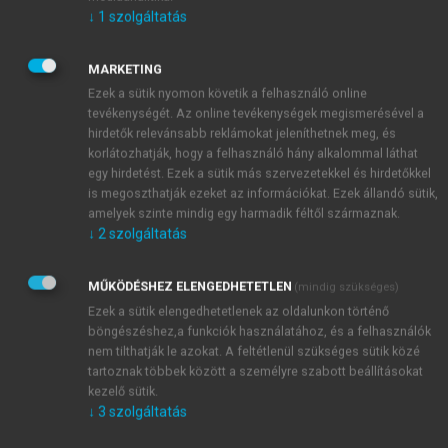
azonosítása.
A gyors és megbízható áldozatazonosítás
↓
1
szolgáltatás
egységes módszerek bevezetését kívánja meg.
Háromféle áldozatazonosító módszer
létezik: a
MARKETING
fogászati, az ujjlenyomat és a DNS-módszer. Az
Ezek a sütik nyomon követik a felhasználó online
azonosítás alapelve mindhárom módszernél az
tevékenységét. Az online tevékenységek megismerésével a
ismert és az ismeretlen összehasonlítása.
hirdetők relevánsabb reklámokat jeleníthetnek meg, és
A DNS-módszer napjainkban nagyon népszerű,
korlátozhatják, hogy a felhasználó hány alkalommal láthat
de drága. A Katrina trópusi vihar esetén is részben
egy hirdetést. Ezek a sütik más szervezetekkel és hirdetőkkel
is megoszthatják ezeket az információkat. Ezek állandó sütik,
anyagi akadályok hátráltatták az áldozatok DNS-
amelyek szinte mindig egy harmadik féltől származnak.
módszerrel történő azonosítást.
↓
2
szolgáltatás
A fogászati áldozat azonosítás egy régóta bevált,
jól alkalmazható módszer.
MŰKÖDÉSHEZ ELENGEDHETETLEN
(mindig szükséges)
Katonai missziókban való részvételhez az előírt
Ezek a sütik elengedhetetlenek az oldalunkon történő
szabványok szerint kötelező a fogászati fizikális
böngészéshez,a funkciók használatához, és a felhasználók
vizsgálat és panoráma-röntgenfelvétel készítése,
nem tilthatják le azokat. A feltétlenül szükséges sütik közé
valamint az adatok egységes dokumentálása. Ezek
tartoznak többek között a személyre szabott beállításokat
alapján lehetséges az ante mortem adatok post
kezelő sütik.
↓
3
szolgáltatás
mortem adatokkal való összevetése. A fogászati
áldozat azonosítást előzőleg erre a feladatra