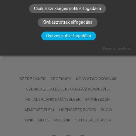
FALUS ANDRÁS, BUZÁS EDIT, HOLUB
MARIANNA CSILLA, RAJNAVÖLGYI
Csak a szükséges sütik elfogadása
ÉVA (SZERK.)
Az immunológia alapjai
Kiválasztottak elfogadása
Összes süti elfogadása
Powered by Klaro!
SZERZŐKNEK
CÉGEKNEK
KÖNYVTÁROSOKNAK
SZERKESZTÉSI ÉS LEKTORÁLÁSI ALAPELVEK
MI – ÁLTALÁNOS IRÁNYELVEK
IMPRESSZUM
ADATVÉDELEM
LICENCSZERZŐDÉS
SÚGÓ
GYIK
BLOG
RÓLUNK
SÜTI BEÁLLÍTÁSOK