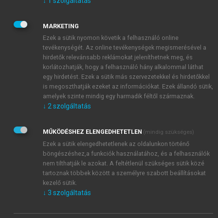
Elsősorban a légúti fertőzések száma növekszik meg.
↓
1
szolgáltatás
Súlyos problémát jelenthet a tuberculosis
megjelenése az adott helyszínen: gyógyszerellátási
MARKETING
zavarokra lehet számítani.
Ezek a sütik nyomon követik a felhasználó online
A problémákat tetézi a multidrug rezisztens
tevékenységét. Az online tevékenységek megismerésével a
hirdetők relevánsabb reklámokat jeleníthetnek meg, és
Mycobacterium tuberculosis
felbukkanása és terjedése.
korlátozhatják, hogy a felhasználó hány alkalommal láthat
Egyéb, cseppfertőzéssel terjedő légúti betegségek
egy hirdetést. Ezek a sütik más szervezetekkel és hirdetőkkel
megjelenésére is számítani lehet (influenza,
is megoszthatják ezeket az információkat. Ezek állandó sütik,
Streptococcus okozta tüdőgyulladás, atípusos
amelyek szinte mindig egy harmadik féltől származnak.
kórokozók okozta pneumonia, egyéb vírusok
↓
2
szolgáltatás
kiváltotta heveny légúti fertőzések).
Hajléktalanok között nagyon gyakori a bőr- és
MŰKÖDÉSHEZ ELENGEDHETETLEN
(mindig szükséges)
lágyrészfertőzések előfordulása
. Elsősorban scabies,
Ezek a sütik elengedhetetlenek az oldalunkon történő
pediculosis, impetigo fordul elő. Gyakori
böngészéshez,a funkciók használatához, és a felhasználók
megbetegedés az alsó végtagi fekélyesedések, a
nem tilthatják le azokat. A feltétlenül szükséges sütik közé
tartoznak többek között a személyre szabott beállításokat
cellulitis, az orbánc és a gáz gangraena. A bőr és
kezelő sütik.
függelékeinek gyakori horzsolásos, vakarásos,
↓
3
szolgáltatás
karmolásos elváltozásai másodlagos pyogen
infekciók kialakulásának kedveznek. A tetvek által