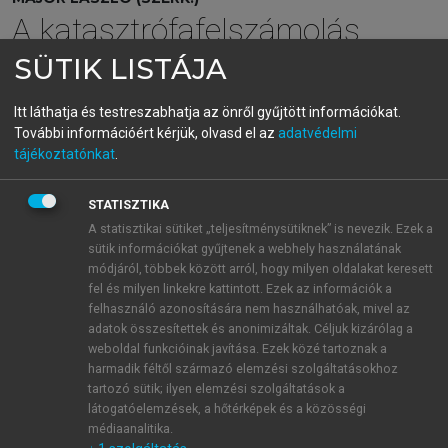
A katasztrófafelszámolás
egészségügyi alapjai
SÜTIK LISTÁJA
Itt láthatja és testreszabhatja az önről gyűjtött információkat.
További információért kérjük, olvasd el az
adatvédelmi
menu_book
OLVASÁS
tájékoztatónkat
.
STATISZTIKA
A statisztikai sütiket „teljesítménysütiknek” is nevezik. Ezek a
16.2. Hajléktalan tömegek
sütik információkat gyűjtenek a webhely használatának
fertőzései
módjáról, többek között arról, hogy milyen oldalakat keresett
fel és milyen linkekre kattintott. Ezek az információk a
Katasztrófák esetén a hajléktalan tömegek között a
felhasználó azonosítására nem használhatóak, mivel az
járványok veszélye jelentősen megnő. Ez elsősorban
adatok összesítettek és anonimizáltak. Céljuk kizárólag a
weboldal funkcióinak javítása. Ezek közé tartoznak a
a rossz szociális és higiénés körülményekkel,
harmadik féltől származó elemzési szolgáltatásokhoz
valamint a hajléktalanok elszenvedett betegségeivel,
tartozó sütik; ilyen elemzési szolgáltatások a
sérüléseivel, táplálkozási zavaraival, károsodott
látogatóelemzések, a hőtérképek és a közösségi
immunitásával hozható összefüggésbe.
médiaanalitika.