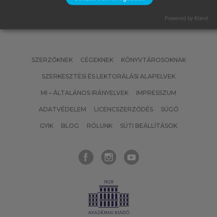
Powered by Klaro!
SZERZŐKNEK
CÉGEKNEK
KÖNYVTÁROSOKNAK
SZERKESZTÉSI ÉS LEKTORÁLÁSI ALAPELVEK
MI – ÁLTALÁNOS IRÁNYELVEK
IMPRESSZUM
ADATVÉDELEM
LICENCSZERZŐDÉS
SÚGÓ
GYIK
BLOG
RÓLUNK
SÜTI BEÁLLÍTÁSOK