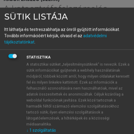
A katasztrófafelszámolás
SÜTIK LISTÁJA
egészségügyi alapjai
Itt láthatja és testreszabhatja az önről gyűjtött információkat.
További információért kérjük, olvasd el az
adatvédelmi
menu_book
OLVASÁS
tájékoztatónkat
.
STATISZTIKA
A statisztikai sütiket „teljesítménysütiknek” is nevezik. Ezek a
1.4. A polgári védelem és a
sütik információkat gyűjtenek a webhely használatának
módjáról, többek között arról, hogy milyen oldalakat keresett
katasztrófavédelmi rendszer
fel és milyen linkekre kattintott. Ezek az információk a
működésének alapvető
felhasználó azonosítására nem használhatóak, mivel az
adatok összesítettek és anonimizáltak. Céljuk kizárólag a
jogszabályai
weboldal funkcióinak javítása. Ezek közé tartoznak a
harmadik féltől származó elemzési szolgáltatásokhoz
1
Hazánk demokráciájának alaptörvénye az
Alkotmány
,
tartozó sütik; ilyen elemzési szolgáltatások a
mely egyben a legmagasabb és legfontosabb
hazai
látogatóelemzések, a hőtérképek és a közösségi
jogszabály. Az állampolgárok védelmének és
médiaanalitika.
↓
1
szolgáltatás
jogainak biztosítása szempontjából kimondja, hogy
az