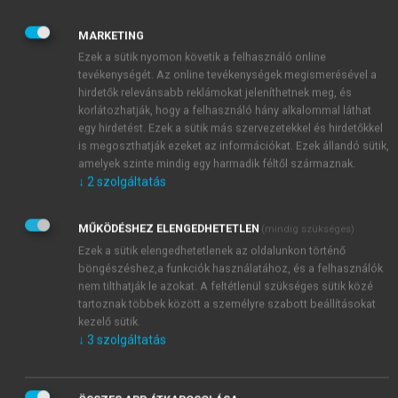
emberek élethez és a biztonsághoz való joga a
legalapvetőbb emberi jog.
Minden embernek
MARKETING
természetes joga, hogy biztonságos környezetben
Ezek a sütik nyomon követik a felhasználó online
tevékenységét. Az online tevékenységek megismerésével a
éljen, megismerje a környezetében lévő
hirdetők relevánsabb reklámokat jeleníthetnek meg, és
katasztrófaveszélyt, elsajátítsa a veszélyhelyzetekben
korlátozhatják, hogy a felhasználó hány alkalommal láthat
követendő magatartási szabályokat és a
egy hirdetést. Ezek a sütik más szervezetekkel és hirdetőkkel
katasztrófákkal szemben megfelelő védelemben
is megoszthatják ezeket az információkat. Ezek állandó sütik,
részesüljön. Egyszersmind joga és kötelessége, hogy
amelyek szinte mindig egy harmadik féltől származnak.
↓
2
szolgáltatás
közreműködjék a katasztrófák elleni védelemben és
védekezésben. A megvalósításhoz felruházza az
Országgyűlést a törvényalkotás jogával, a Kormányt
MŰKÖDÉSHEZ ELENGEDHETETLEN
(mindig szükséges)
pedig kötelezi az alkotmányos rend és az
Ezek a sütik elengedhetetlenek az oldalunkon történő
állampolgárok védelmére. Figyelembe véve, hogy a
böngészéshez,a funkciók használatához, és a felhasználók
nem tilthatják le azokat. A feltétlenül szükséges sütik közé
katasztrófa nagy kiterjedésű, több embert érintő
tartoznak többek között a személyre szabott beállításokat
csapás vagy szerencsétlenség, ezért előfordulhat,
kezelő sütik.
hogy a védekezés érdekében minősített időszakot kell
↓
3
szolgáltatás
kihirdetni és bevezetni, amelyek lehetővé teszik az
állampolgárok alkotmányos jogainak a korlátozását