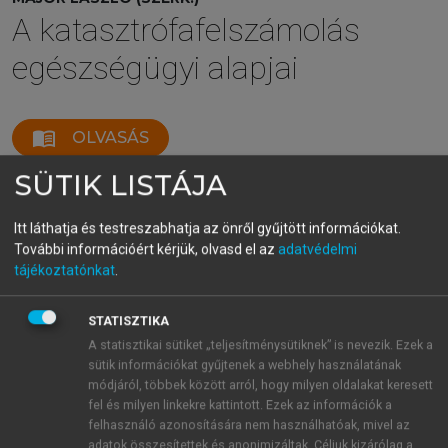
A katasztrófafelszámolás
egészségügyi alapjai
menu_book
OLVASÁS
SÜTIK LISTÁJA
Itt láthatja és testreszabhatja az önről gyűjtött információkat.
1.4.4. Az egészségügyről szóló
További információért kérjük, olvasd el az
adatvédelmi
1997. évi CLIV. törvény
tájékoztatónkat
.
A kilencvenes évek közepétől hazánk politikai
környezete, a háborús felkészülés szerepének
STATISZTIKA
csökkenésével egyre inkább előtérbe került a
A statisztikai sütiket „teljesítménysütiknek” is nevezik. Ezek a
természeti és civilizációs katasztrófahelyzetek
sütik információkat gyűjtenek a webhely használatának
módjáról, többek között arról, hogy milyen oldalakat keresett
következményeinek kezelése.
fel és milyen linkekre kattintott. Ezek az információk a
Ez a folyamat tükröződik az egészségügyről
felhasználó azonosítására nem használhatóak, mivel az
szóló 1997. évi CLIV. törvényben, amelynek XIV.
adatok összesítettek és anonimizáltak. Céljuk kizárólag a