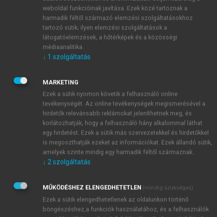
fejezete a
katasztrófa-egészségügyi ellátásról
weboldal funkcióinak javítása. Ezek közé tartoznak a
rendelkezik. Az Eütv. 229. § (3) bekezdése szerint
harmadik féltől származó elemzési szolgáltatásokhoz
tartozó sütik; ilyen elemzési szolgáltatások a
egészségügyi tevékenység céljából kirendelhetők
látogatóelemzések, a hőtérképek és a közösségi
meghatározott személyek, illetve az egészségügyi
médiaanalitika.
szolgáltatóknál meghatározott képzettséggel
↓
1
szolgáltatás
rendelkező egészségügyi dolgozók.
A törvény végrehajtásra kiadott
158/1999.
MARKETING
(XI.19) Korm. rendelet
alapján a katasztrófa-
Ezek a sütik nyomon követik a felhasználó online
egészségügyi ellátást országos szinten az
országos
tevékenységét. Az online tevékenységek megismerésével a
tisztifőorvos bevonásával az egészségügyi szakterületen
hirdetők relevánsabb reklámokat jeleníthetnek meg, és
érintett miniszter, regionális, illetve megyei (fővárosi)
korlátozhatják, hogy a felhasználó hány alkalommal láthat
egy hirdetést. Ezek a sütik más szervezetekkel és hirdetőkkel
szinten a regionális tisztifőorvos
szervezi és irányítja.
is megoszthatják ezeket az információkat. Ezek állandó sütik,
Katasztrófa esetén a megyei tisztifőorvos a
amelyek szinte mindig egy harmadik féltől származnak.
katasztrófavédelmi tervben e célra kijelölt
↓
2
szolgáltatás
egészségügyi szolgáltatók részére határozatban
elrendelheti szükséggyógyintézet telepítését. Az
MŰKÖDÉSHEZ ELENGEDHETETLEN
(mindig szükséges)
állam katasztrófa esetére elsősorban a
Ezek a sütik elengedhetetlenek az oldalunkon történő
szükséggyógyintézetek működéséhez, továbbá a
böngészéshez,a funkciók használatához, és a felhasználók