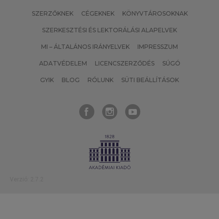
SZERZŐKNEK
CÉGEKNEK
KÖNYVTÁROSOKNAK
SZERKESZTÉSI ÉS LEKTORÁLÁSI ALAPELVEK
MI – ÁLTALÁNOS IRÁNYELVEK
IMPRESSZUM
ADATVÉDELEM
LICENCSZERZŐDÉS
SÚGÓ
GYIK
BLOG
RÓLUNK
SÜTI BEÁLLÍTÁSOK
Verzió: 2.7.2