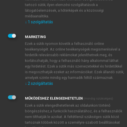
veszélyét, a benne rejlő szörnyű események
tartozó sütik; ilyen elemzési szolgáltatások a
lehetséges következményeit.
látogatóelemzések, a hőtérképek és a közösségi
A békésen éldegélő, elfogadható szociális
médiaanalitika.
körülmények között lévő polgár számára a
↓
1
szolgáltatás
katasztrófa valami misztikus, csak a hírekben
szereplő esemény, melyben az a jó, hogy a rádiót
MARKETING
vagy televíziót elzárva már meg is szüntethetjük a
Ezek a sütik nyomon követik a felhasználó online
borzalmakkal kapcsolatosan keletkező rossz
tevékenységét. Az online tevékenységek megismerésével a
érzésünket. Sajnos, a valóság gyakran rácáfol a
hirdetők relevánsabb reklámokat jeleníthetnek meg, és
korlátozhatják, hogy a felhasználó hány alkalommal láthat
statisztikára, és a ritkán bekövetkező esemény –
egy hirdetést. Ezek a sütik más szervezetekkel és hirdetőkkel
különösen a gyakorló orvos vagy egészségügyi
is megoszthatják ezeket az információkat. Ezek állandó sütik,
vezető számára – valósággá válik, amely a helyzet
amelyek szinte mindig egy harmadik féltől származnak.
hiperakut volta miatt azonnali cselekvésre
↓
2
szolgáltatás
kényszeríti az egyszerű halandót, kiváltképpen a
hivatását gyakorló orvost.
MŰKÖDÉSHEZ ELENGEDHETETLEN
(mindig szükséges)
A katasztrófa elhárítása, illetve a már
Ezek a sütik elengedhetetlenek az oldalunkon történő
bekövetkezett tragédia következményeinek
böngészéshez,a funkciók használatához, és a felhasználók
felszámolása komplex, sokrétű szakértelmet igénylő
nem tilthatják le azokat. A feltétlenül szükséges sütik közé
tartoznak többek között a személyre szabott beállításokat
feladat, melyek között az orvos az életek mentése és