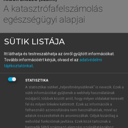
A katasztrófafelszámolás
egészségügyi alapjai
menu_book
SÜTIK LISTÁJA
OLVASÁS
Itt láthatja és testreszabhatja az önről gyűjtött információkat.
További információért kérjük, olvasd el az
adatvédelmi
tájékoztatónkat
.
Előszó
1956-ot írunk. Kisgyermekként rémülten ébredek, a
STATISZTIKA
második emeleti kis lakásban a bútorok mozognak,
A statisztikai sütiket „teljesítménysütiknek” is nevezik. Ezek a
sütik információkat gyűjtenek a webhely használatának
leng a csillár, apám kétségbeesetten kap fel
módjáról, többek között arról, hogy milyen oldalakat keresett
ágyamból, magához szorít és szinte kiszakad a
fel és milyen linkekre kattintott. Ezek az információk a
torkán a szó – földrengés van! Az akkori rémület
felhasználó azonosítására nem használhatóak, mivel az
még most is felidézhető bennem, és csak utólag,
adatok összesítettek és anonimizáltak. Céljuk kizárólag a
évekkel később értem meg annak a pár percnek a
weboldal funkcióinak javítása. Ezek közé tartoznak a
harmadik féltől származó elemzési szolgáltatásokhoz