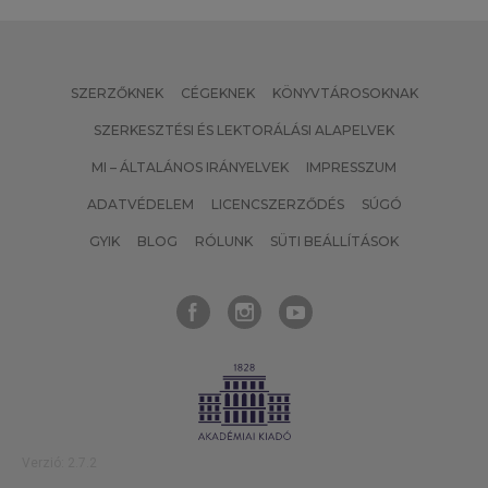
SZERZŐKNEK
CÉGEKNEK
KÖNYVTÁROSOKNAK
SZERKESZTÉSI ÉS LEKTORÁLÁSI ALAPELVEK
MI – ÁLTALÁNOS IRÁNYELVEK
IMPRESSZUM
ADATVÉDELEM
LICENCSZERZŐDÉS
SÚGÓ
GYIK
BLOG
RÓLUNK
SÜTI BEÁLLÍTÁSOK
Verzió: 2.7.2