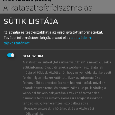
A katasztrófafelszámolás
egészségügyi alapjai
SÜTIK LISTÁJA
Itt láthatja és testreszabhatja az önről gyűjtött információkat.
menu_book
OLVASÁS
További információért kérjük, olvasd el az
adatvédelmi
tájékoztatónkat
.
STATISZTIKA
7.1.1. A kompromisszumos
A statisztikai sütiket „teljesítménysütiknek” is nevezik. Ezek a
medicina fogalma
sütik információkat gyűjtenek a webhely használatának
módjáról, többek között arról, hogy milyen oldalakat keresett
A kompromisszumos medicina fogalma a
fel és milyen linkekre kattintott. Ezek az információk a
katonaorvostanban jelent meg. Háborúra készülvén a
felhasználó azonosítására nem használhatóak, mivel az
katonai alakulatok (hadseregek) már évezredek óta
adatok összesítettek és anonimizáltak. Céljuk kizárólag a
weboldal funkcióinak javítása. Ezek közé tartoznak a
orvosokat, ápolókat, gyógyításra használt eszközöket
harmadik féltől származó elemzési szolgáltatásokhoz
és gyógyhatású készítményeket vittek magukkal,
tartozó sütik; ilyen elemzési szolgáltatások a
tudván, hogy a csaták során nagyszámú harci
látogatóelemzések, a hőtérképek és a közösségi
sérülttel kell számolniuk. A sérülésről való
médiaanalitika.