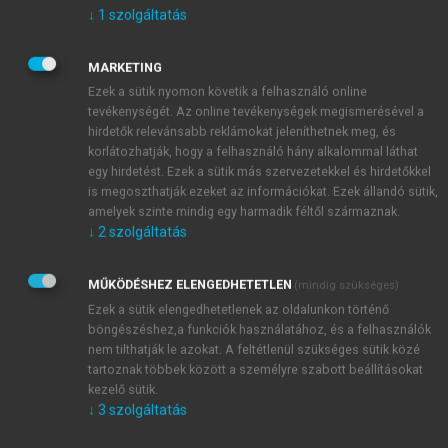
gondoskodás tudata a katonák harci szellemét is
↓
1
szolgáltatás
fokozta: tudták, hogy sérülésük esetén megkísérlik
életük megmentését.
MARKETING
Az évszázadok során szerzett katonaorvosi
Ezek a sütik nyomon követik a felhasználó online
tapasztalat egyértelműen bizonyította, hogy
tevékenységét. Az online tevékenységek megismerésével a
valamennyi sérült ellátását nem tudják optimálisan
hirdetők relevánsabb reklámokat jeleníthetnek meg, és
korlátozhatják, hogy a felhasználó hány alkalommal láthat
módon biztosítani
az azonos időben azonos
egy hirdetést. Ezek a sütik más szervezetekkel és hirdetőkkel
helyszínen megjelenő sérültek nagy száma és a
is megoszthatják ezeket az információkat. Ezek állandó sütik,
rendelkezésre álló eszközök (személyzet,
amelyek szinte mindig egy harmadik féltől származnak.
gyógyszerek, műszerek) korlátozott volta miatt.
↓
2
szolgáltatás
A cél természetesen a minél nagyobb számú
sérült megmentése volt,
és e cél elérésének
MŰKÖDÉSHEZ ELENGEDHETETLEN
(mindig szükséges)
lehetőségeit keresve alakult ki a jelenleg is érvényes
Ezek a sütik elengedhetetlenek az oldalunkon történő
szabály: korlátozott lehetőségek között (a békeidők
böngészéshez,a funkciók használatához, és a felhasználók
orvosi gyakorlatával ellentétben) a megmenthetőnek
nem tilthatják le azokat. A feltétlenül szükséges sütik közé
tartoznak többek között a személyre szabott beállításokat
ítélt betegek csoportjának kell a rendelkezésre álló
kezelő sütik.
lehetőségeket biztosítani és az igen kedvezőtlen
↓
3
szolgáltatás
kilátással bíró esetek csak tüneti kezelésben