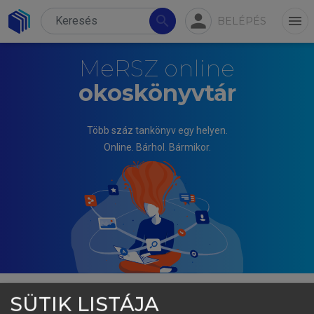
person
search
menu
BELÉPÉS
MeRSZ online
okoskönyvtár
Több száz tankönyv egy helyen.
Online. Bárhol. Bármikor.
SÜTIK LISTÁJA
HÁMORI ESZTER