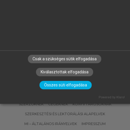
BERTA JUDIT, CSABAI KRISZTINA
Szocializáció gyermek- és
serdülőkorban
Csak a szükséges sütik elfogadása
Kiválasztottak elfogadása
Összes süti elfogadása
Powered by Klaro!
SZERZŐKNEK
CÉGEKNEK
KÖNYVTÁROSOKNAK
SZERKESZTÉSI ÉS LEKTORÁLÁSI ALAPELVEK
MI – ÁLTALÁNOS IRÁNYELVEK
IMPRESSZUM