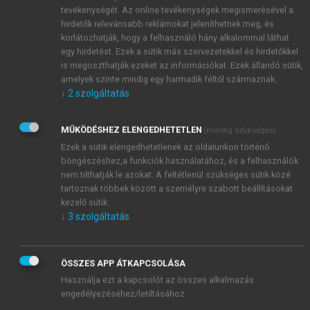
kérdés kapcsán. Gyakran tértek el az eredeti
tevékenységét. Az online tevékenységek megismerésével a
kérdéstől, témától, „megszegve” ezzel a grice-i
hirdetők relevánsabb reklámokat jeleníthetnek meg, és
együttműködés szabályát. Azaz nem tudták
korlátozhatják, hogy a felhasználó hány alkalommal láthat
megvalósítani, hogy a felidézett emlékeket és
egy hirdetést. Ezek a sütik más szervezetekkel és hirdetőkkel
is megoszthatják ezeket az információkat. Ezek állandó sütik,
élményeket úgy adják át, hogy közben arra is
amelyek szinte mindig egy harmadik féltől származnak.
figyeljenek, hogy a kérdező számára az érthető-e,
↓
2
szolgáltatás
vagy sem. Gyakori volt az is, hogy szélsőséges
érzelmek árasztották el a személyt elbeszélés közben,
MŰKÖDÉSHEZ ELENGEDHETETLEN
(mindig szükséges)
vagy a múltbeli esemény elmondásakor hirtelen jelen
Ezek a sütik elengedhetetlenek az oldalunkon történő
időre váltott a személy, mintha csak most zajlana az
böngészéshez,a funkciók használatához, és a felhasználók
adott esemény. Általában olyan emlékeket idéztek fel,
nem tilthatják le azokat. A feltétlenül szükséges sütik közé
amelyekhez sok harag vagy félelem vagy
tartoznak többek között a személyre szabott beállításokat
éppenséggel passzivitás kapcsolódott. Az
kezelő sütik.
↓
3
szolgáltatás
elbeszélések sajátosságai azt tükrözték, hogy a
személyek nem tudják adekvátan szabályozni és
kezelni a korai kötődésélményeikkel kapcsolatos
ÖSSZES APP ÁTKAPCSOLÁSA
érzelmeiket, azok mintegy
elárasztják
őket az
Használja ezt a kapcsolót az összes alkalmazás
emlékezés és az elbeszélés folyamatában.
engedélyezéséhez/letiltásához.