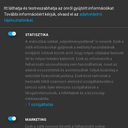
Kötődéselmélet régen és ma
Itt láthatja és testreszabhatja az önről gyűjtött információkat.
További információért kérjük, olvasd el az
adatvédelmi
Koncepciók, kutatás, módszerek és klinikai vonatkozások
tájékoztatónkat
.
Bowlbytól napjainkig
STATISZTIKA
menu_book
A statisztikai sütiket „teljesítménysütiknek” is nevezik. Ezek a
OLVASÁS
sütik információkat gyűjtenek a webhely használatának
módjáról, többek között arról, hogy milyen oldalakat keresett
fel és milyen linkekre kattintott. Ezek az információk a
felhasználó azonosítására nem használhatóak, mivel az
Az elárasztott típus
adatok összesítettek és anonimizáltak. Céljuk kizárólag a
weboldal funkcióinak javítása. Ezek közé tartoznak a
Az ebbe a csoportba tarozó személyek a kötődési
harmadik féltől származó elemzési szolgáltatásokhoz
emlékeikről hosszasan és részletesen beszéltek, az
tartozó sütik; ilyen elemzési szolgáltatások a
látogatóelemzések, a hőtérképek és a közösségi
élményekkel kapcsolatos – gyakran ellentmondásos –
médiaanalitika.
érzelmeiket is részletekbe menően ecsetelték. Az
↓
1
szolgáltatás
elbeszélés és a felidézés módja azonban a
koherencia hiányát tükrözte. Ezek a személyek
MARKETING
gyakran ugrottak át eseményről eseményre egy-egy
Ezek a sütik nyomon követik a felhasználó online