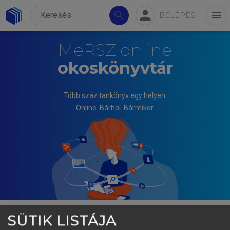
person
search
menu
BELÉPÉS
MeRSZ online
okoskönyvtár
Több száz tankönyv egy helyen.
Online. Bárhol. Bármikor.
SÜTIK LISTÁJA
BÁRDOS JENŐ