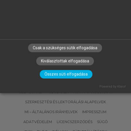
FALUS IVÁN (FŐSZERK.), SZŰCS IDA
(SZERK.)
A didaktika kézikönyve
Csak a szükséges sütik elfogadása
Kiválasztottak elfogadása
Összes süti elfogadása
Powered by Klaro!
SZERZŐKNEK
CÉGEKNEK
KÖNYVTÁROSOKNAK
SZERKESZTÉSI ÉS LEKTORÁLÁSI ALAPELVEK
MI – ÁLTALÁNOS IRÁNYELVEK
IMPRESSZUM
ADATVÉDELEM
LICENCSZERZŐDÉS
SÚGÓ