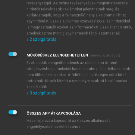
tevékenységét. Az online tevékenységek megismerésével a
hirdetők relevánsabb reklámokat jeleníthetnek meg, és
korlátozhatják, hogy a felhasználó hány alkalommal láthat
egy hirdetést. Ezek a sütik más szervezetekkel és hirdetőkkel
is megoszthatják ezeket az információkat. Ezek állandó sütik,
amelyek szinte mindig egy harmadik féltől származnak.
↓
2
szolgáltatás
MŰKÖDÉSHEZ ELENGEDHETETLEN
(mindig szükséges)
Ezek a sütik elengedhetetlenek az oldalunkon történő
böngészéshez,a funkciók használatához, és a felhasználók
nem tilthatják le azokat. A feltétlenül szükséges sütik közé
tartoznak többek között a személyre szabott beállításokat
kezelő sütik.
↓
3
szolgáltatás
ÖSSZES APP ÁTKAPCSOLÁSA
Használja ezt a kapcsolót az összes alkalmazás
engedélyezéséhez/letiltásához.