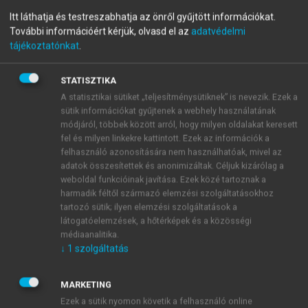
Élő nyelvtanítás-történet
Itt láthatja és testreszabhatja az önről gyűjtött információkat.
További információért kérjük, olvasd el az
adatvédelmi
napjainkig
tájékoztatónkat
.
STATISZTIKA
menu_book
OLVASÁS
A statisztikai sütiket „teljesítménysütiknek” is nevezik. Ezek a
sütik információkat gyűjtenek a webhely használatának
módjáról, többek között arról, hogy milyen oldalakat keresett
fel és milyen linkekre kattintott. Ezek az információk a
felhasználó azonosítására nem használhatóak, mivel az
Az értékelés gyakorisága
adatok összesítettek és anonimizáltak. Céljuk kizárólag a
weboldal funkcióinak javítása. Ezek közé tartoznak a
Ebben a kategóriában főként a formális,
harmadik féltől származó elemzési szolgáltatásokhoz
teljesítménymérő, teljesítményt tudatosító, állandó és
tartozó sütik; ilyen elemzési szolgáltatások a
rendszeres értékelést tekinthetjük az egyik végletnek,
látogatóelemzések, a hőtérképek és a közösségi
médiaanalitika.
a nem mindig tudatosított, de gyakori visszacsatolást,
↓
1
szolgáltatás
illetve a fejlett önértékelést az átlagosnak, és a
tudatos visszacsatolás teljes hiányát a negatív
MARKETING
szélsőségnek.
Ezek a sütik nyomon követik a felhasználó online