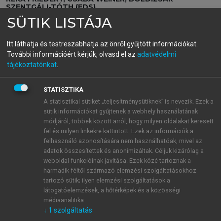
SZENTGÁLI-TÓTH (EDS)
Refugees, Resources,
SÜTIK LISTÁJA
Security, and Beyond
Itt láthatja és testreszabhatja az önről gyűjtött információkat.
További információért kérjük, olvasd el az
adatvédelmi
Legal and Broader Impacts of the War in Ukraine on
tájékoztatónkat
.
Hungary and Poland
STATISZTIKA
menu_book
OLVASÁS
A statisztikai sütiket „teljesítménysütiknek” is nevezik. Ezek a
sütik információkat gyűjtenek a webhely használatának
módjáról, többek között arról, hogy milyen oldalakat keresett
fel és milyen linkekre kattintott. Ezek az információk a
felhasználó azonosítására nem használhatóak, mivel az
Ukrainian regulation relating to
adatok összesítettek és anonimizáltak. Céljuk kizárólag a
weboldal funkcióinak javítása. Ezek közé tartoznak a
dual nationality in line with its
harmadik féltől származó elemzési szolgáltatásokhoz
international obligations
tartozó sütik; ilyen elemzési szolgáltatások a
látogatóelemzések, a hőtérképek és a közösségi
Dual nationality was already prohibited in the first
médiaanalitika.
1
citizenship law of Ukraine in 1918.
This regulation
↓
1
szolgáltatás