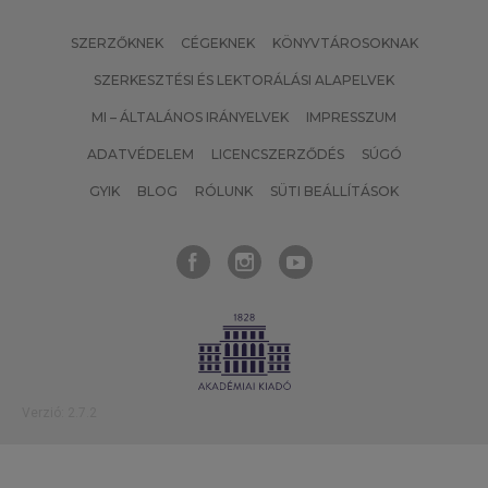
SZERZŐKNEK
CÉGEKNEK
KÖNYVTÁROSOKNAK
SZERKESZTÉSI ÉS LEKTORÁLÁSI ALAPELVEK
MI – ÁLTALÁNOS IRÁNYELVEK
IMPRESSZUM
ADATVÉDELEM
LICENCSZERZŐDÉS
SÚGÓ
GYIK
BLOG
RÓLUNK
SÜTI BEÁLLÍTÁSOK
Verzió: 2.7.2