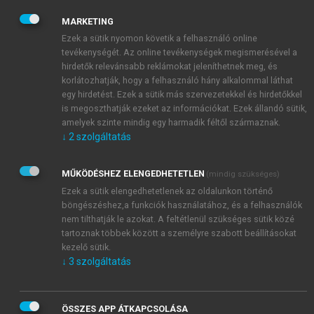
stipulated that the acquisition of another nationality
2
would result in the loss of Ukrainian nationality.
In
MARKETING
addition, if a person had become a citizen of another
Ezek a sütik nyomon követik a felhasználó online
state without permission, they should have been
tevékenységét. Az online tevékenységek megismerésével a
3
prohibited from returning to Ukraine.
In
hirdetők relevánsabb reklámokat jeleníthetnek meg, és
korlátozhatják, hogy a felhasználó hány alkalommal láthat
accordance with the prevailing regulations, Ukraine
egy hirdetést. Ezek a sütik más szervezetekkel és hirdetőkkel
does not prohibit dual nationality; instead, it
is megoszthatják ezeket az információkat. Ezek állandó sütik,
acknowledges single nationality. Article 4 of the
amelyek szinte mindig egy harmadik féltől származnak.
Constitution states that ‘[t]here is single citizenship
↓
2
szolgáltatás
4
in Ukraine.’
Article 2 of the Law on Citizenship of
2001 lays out the principles of Ukrainian legislation
MŰKÖDÉSHEZ ELENGEDHETETLEN
(mindig szükséges)
on citizenship. This law is based on the principle of
Ezek a sütik elengedhetetlenek az oldalunkon történő
single citizenship, which means: ‘citizenship of the
böngészéshez,a funkciók használatához, és a felhasználók
State of Ukraine that rules out the possibility for
nem tilthatják le azokat. A feltétlenül szükséges sütik közé
tartoznak többek között a személyre szabott beállításokat
existence of a citizenship of administrative-
kezelő sütik.
territorial units of Ukraine. If a citizen of Ukraine
↓
3
szolgáltatás
has acquired the citizenship of (allegiance to)
another state or states, then in legal relations with
Ukraine such person shall be recognised as a citizen
ÖSSZES APP ÁTKAPCSOLÁSA