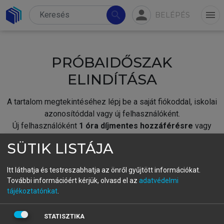
person
search
menu
BELÉPÉS
PRÓBAIDŐSZAK
ELINDÍTÁSA
A tartalom megtekintéséhez lépj be a saját fiókoddal, iskolai
azonosítóddal vagy új felhasználóként.
Új felhasználóként
1 óra díjmentes hozzáférésre
vagy
jogosult.
SÜTIK LISTÁJA
A próbaidőszak elindításához,
jelentkezz
be meglévő
fiókoddal,
vagy hozz létre új fiókot.
Itt láthatja és testreszabhatja az önről gyűjtött információkat.
További információért kérjük, olvasd el az
adatvédelmi
A regisztráció után a
próbaidőszak
automatikusan
elindul.
tájékoztatónkat
.
BELÉPÉS SAJÁT FIÓKKAL
STATISZTIKA