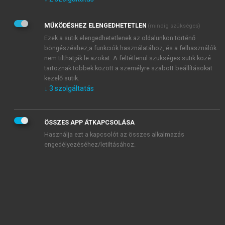
Kérek értesítést az Akadémiai Kiadó Zrt. újdonságairól,
akcióiról.
MŰKÖDÉSHEZ ELENGEDHETETLEN
(mindig szükséges)
Az
Adatkezelési tájékoztatóban
foglaltakat tudomásul
veszem és elfogadom.
Ezek a sütik elengedhetetlenek az oldalunkon történő
Az
Általános vásárlási feltételeket
, valamint a
szotar.net
és a
böngészéshez,a funkciók használatához, és a felhasználók
mersz.hu
oldalak licencszerződéseiben foglaltakat
nem tilthatják le azokat. A feltétlenül szükséges sütik közé
tudomásul veszem és elfogadom.
tartoznak többek között a személyre szabott beállításokat
kezelő sütik.
↓
3
szolgáltatás
KIPRÓBÁLOM
ÖSSZES APP ÁTKAPCSOLÁSA
Használja ezt a kapcsolót az összes alkalmazás
engedélyezéséhez/letiltásához.
MIÉRT ÉRDEMES A MERSZ ONLINE
OKOSKÖNYVTÁRAT HASZNÁLNI?