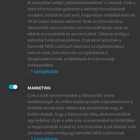
A statisztikai sütiket „teljesítménysütiknek” is nevezik. Ezek a
sütik információkat gyűjtenek a webhely használatának
módjáról, többek között arról, hogy milyen oldalakat keresett
ÚJ FIÓK LÉTREHOZÁSA
fel és milyen linkekre kattintott. Ezek az információk a
1 óra díjmentes hozzáférés
felhasználó azonosítására nem használhatóak, mivel az
adatok összesítettek és anonimizáltak. Céljuk kizárólag a
weboldal funkcióinak javítása. Ezek közé tartoznak a
E-MAIL-CÍM
harmadik féltől származó elemzési szolgáltatásokhoz
tartozó sütik; ilyen elemzési szolgáltatások a
látogatóelemzések, a hőtérképek és a közösségi
NÉV
médiaanalitika.
↓
1
szolgáltatás
JELSZÓ
MARKETING
Ezek a sütik nyomon követik a felhasználó online
tevékenységét. Az online tevékenységek megismerésével a
JELSZÓ ÚJRA
hirdetők relevánsabb reklámokat jeleníthetnek meg, és
korlátozhatják, hogy a felhasználó hány alkalommal láthat
egy hirdetést. Ezek a sütik más szervezetekkel és hirdetőkkel
is megoszthatják ezeket az információkat. Ezek állandó sütik,
Kérek értesítést a MeRSZ újdonságairól, akcióiról.
amelyek szinte mindig egy harmadik féltől származnak.
↓
2
szolgáltatás