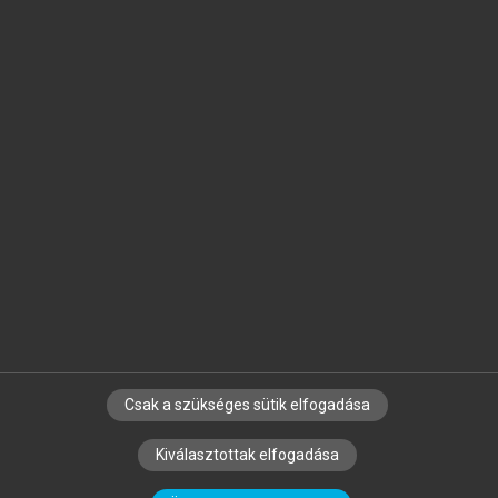
Jelöld meg a számodra fontos részeket, és
készíts
saját
jegyzeteket!
Egyéni előfizetéssel további
MeRSZ+ funkciókat
és
tartalmakat is elérhetsz.
Csak a szükséges sütik elfogadása
SZERZŐKNEK
CÉGEKNEK
KÖNYVTÁROSOKNAK
Kiválasztottak elfogadása
SZERKESZTÉSI ÉS LEKTORÁLÁSI ALAPELVEK