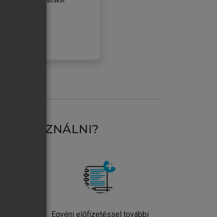
erződéseiben foglaltakat
ogadom.
ÓBÁLOM
AT HASZNÁLNI?
ntos
Egyéni előfizetéssel további