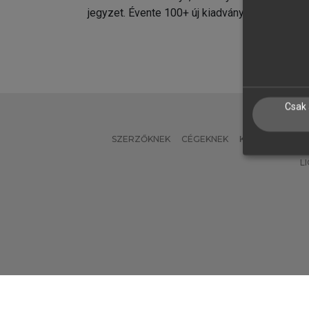
jegyzet. Évente 100+ új kiadvány.
kiadvá
Csak 
SZERZŐKNEK
CÉGEKNEK
KÖNYVTÁROSO
L
Verzió: 2.7.2