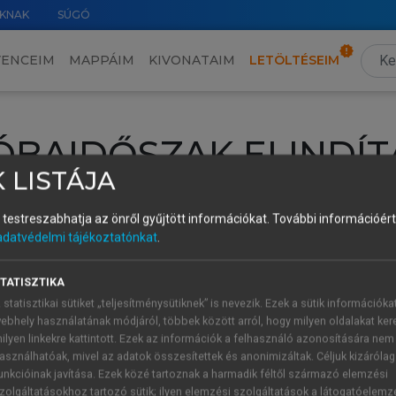
KNAK
SÚGÓ
VENCEIM
MAPPÁIM
KIVONATAIM
LETÖLTÉSEIM
ÓBAIDŐSZAK ELINDÍT
 LISTÁJA
intéséhez lépj be a saját fiókoddal, iskolai azonosítóddal vagy ú
és testreszabhatja az önről gyűjtött információkat.
További információért 
Új felhasználóként
1 óra díjmentes hozzáférésre
vagy jogosult
adatvédelmi tájékoztatónkat
.
k elindításához,
jelentkezz
be meglévő fiókoddal,
vagy hozz lé
A regisztráció után a
próbaidőszak
automatikusan
elindul.
TATISZTIKA
 statisztikai sütiket „teljesítménysütiknek” is nevezik. Ezek a sütik információka
ebhely használatának módjáról, többek között arról, hogy milyen oldalakat kere
ilyen linkekre kattintott. Ezek az információk a felhasználó azonosítására nem
ÚJ FIÓK 
ÁT FIÓKKAL
asználhatóak, mivel az adatok összesítettek és anonimizáltak. Céljuk kizáróla
1 óra díjme
unkcióinak javítása. Ezek közé tartoznak a harmadik féltől származó elemzési
zolgáltatásokhoz tartozó sütik; ilyen elemzési szolgáltatások a látogatóelemz