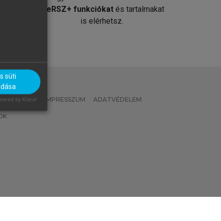
át
MeRSZ+ funkciókat
és tartalmakat
is elérhetsz.
 süti
adása
 IRÁNYELVEK
IMPRESSZUM
ADATVÉDELEM
ered by Klaro!
OK