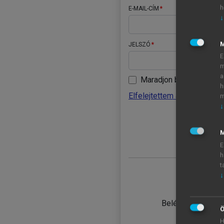
h
E-MAIL-CÍM
↓
JELSZÓ
E
m
a
Maradjon belépve
h
Elfelejtettem a jelszavamat
m
↓
BELÉ
M
E
h
t
↓
TANULÓ
Belépés intézmén
Ö
H