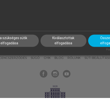
nyokat, hogy bármikor azonnal
részeket, és
készíts
saj
hozzájuk férhess!
jegyzeteket!
a szükséges sütik
Kiválasztottak
Összes
elfogadása
elfogadása
elfog
KNAK
SZERKESZTÉSI ÉS LEKTORÁLÁSI ALAPELVEK
MI – ÁLTALÁNOS
Pow
ICENCSZERZŐDÉS
SÚGÓ
GYIK
BLOG
RÓLUNK
SÜTI BEÁLLÍTÁS