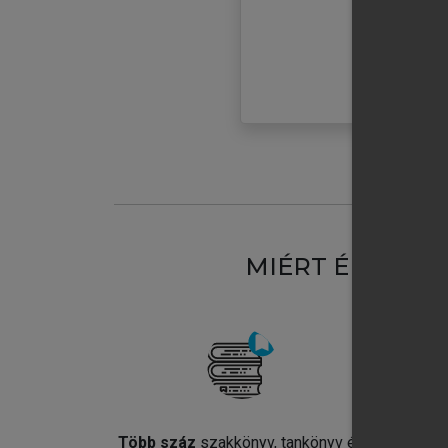
MIÉRT ÉRDEME
Több száz
szakkönyv, tankönyv és
Jel