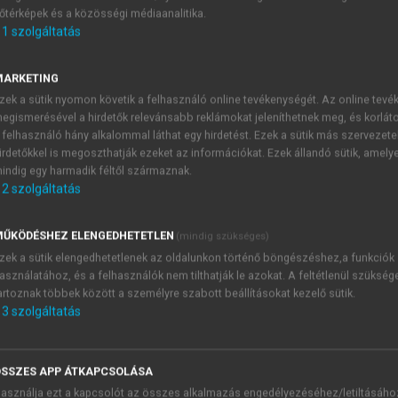
őtérképek és a közösségi médiaanalitika.
E-MAIL-CÍM
1
szolgáltatás
MARKETING
NÉV
zek a sütik nyomon követik a felhasználó online tevékenységét. Az online tev
egismerésével a hirdetők relevánsabb reklámokat jeleníthetnek meg, és korlát
 felhasználó hány alkalommal láthat egy hirdetést. Ezek a sütik más szervezete
JELSZÓ
irdetőkkel is megoszthatják ezeket az információkat. Ezek állandó sütik, amely
indig egy harmadik féltől származnak.
2
szolgáltatás
JELSZÓ ÚJRA
PÉS
ŰKÖDÉSHEZ ELENGEDHETETLEN
(mindig szükséges)
zek a sütik elengedhetetlenek az oldalunkon történő böngészéshez,a funkciók
asználatához, és a felhasználók nem tilthatják le azokat. A feltétlenül szükség
Kérek értesítést a MeRSZ új
artoznak többek között a személyre szabott beállításokat kezelő sütik.
Kérek értesítést az Akadémi
3
szolgáltatás
akcióiról.
 VAGY?
Az
Adatkezelési tájékozta
yi azonosítóval
veszem és elfogadom.
SSZES APP ÁTKAPCSOLÁSA
Az
Általános vásárlási felt
asználja ezt a kapcsolót az összes alkalmazás engedélyezéséhez/letiltásáho