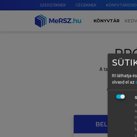
SZERZŐKNEK
CÉGEKNEK
KÖNYVTÁROSO
KÖNYVTÁR
KED
PR
SÜTIK
A tartalom megtek
Itt láthatja 
olvasd el az
A próbaidősza
S
A
w
m
BELÉPÉS SAJ
h
f
s