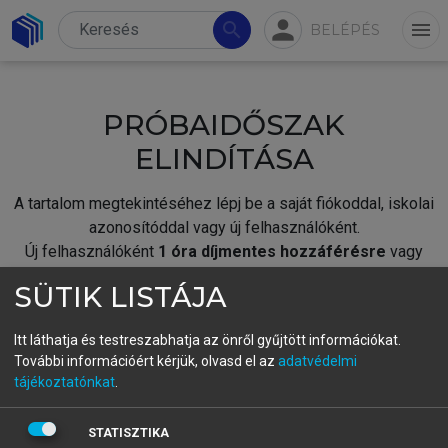
person
search
menu
BELÉPÉS
PRÓBAIDŐSZAK
ELINDÍTÁSA
A tartalom megtekintéséhez lépj be a saját fiókoddal, iskolai
azonosítóddal vagy új felhasználóként.
Új felhasználóként
1 óra díjmentes hozzáférésre
vagy
jogosult.
SÜTIK LISTÁJA
A próbaidőszak elindításához,
jelentkezz
be meglévő
fiókoddal,
vagy hozz létre új fiókot.
Itt láthatja és testreszabhatja az önről gyűjtött információkat.
További információért kérjük, olvasd el az
adatvédelmi
A regisztráció után a
próbaidőszak
automatikusan
elindul.
tájékoztatónkat
.
BELÉPÉS SAJÁT FIÓKKAL
STATISZTIKA