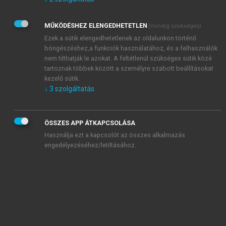
Kérek értesítést az Akadémiai Kiadó Zrt. újdonságairól,
akcióiról.
MŰKÖDÉSHEZ ELENGEDHETETLEN
(mindig szükséges)
Az
Adatkezelési tájékoztatóban
foglaltakat tudomásul
veszem és elfogadom.
Ezek a sütik elengedhetetlenek az oldalunkon történő
Az
Általános vásárlási feltételeket
, valamint a
szotar.net
és a
böngészéshez,a funkciók használatához, és a felhasználók
mersz.hu
oldalak licencszerződéseiben foglaltakat
nem tilthatják le azokat. A feltétlenül szükséges sütik közé
tudomásul veszem és elfogadom.
tartoznak többek között a személyre szabott beállításokat
kezelő sütik.
↓
3
szolgáltatás
KIPRÓBÁLOM
ÖSSZES APP ÁTKAPCSOLÁSA
Használja ezt a kapcsolót az összes alkalmazás
engedélyezéséhez/letiltásához.
MIÉRT ÉRDEMES A MERSZ ONLINE
OKOSKÖNYVTÁRAT HASZNÁLNI?