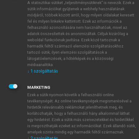
A statisztikai sütiket „teljesítménysütiknek” is nevezik. Ezek a
sütik információkat gyűjtenek a webhely használatának
módjáról, többek között arról, hogy milyen oldalakat keresett
ÚJ FIÓK LÉTREHOZÁSA
fel és milyen linkekre kattintott. Ezek az információk a
1 óra díjmentes hozzáférés
felhasználó azonosítására nem használhatóak, mivel az
adatok összesítettek és anonimizáltak. Céljuk kizárólag a
weboldal funkcióinak javítása. Ezek közé tartoznak a
E-MAIL-CÍM
harmadik féltől származó elemzési szolgáltatásokhoz
tartozó sütik; ilyen elemzési szolgáltatások a
látogatóelemzések, a hőtérképek és a közösségi
NÉV
médiaanalitika.
↓
1
szolgáltatás
JELSZÓ
MARKETING
Ezek a sütik nyomon követik a felhasználó online
tevékenységét. Az online tevékenységek megismerésével a
JELSZÓ ÚJRA
hirdetők relevánsabb reklámokat jeleníthetnek meg, és
korlátozhatják, hogy a felhasználó hány alkalommal láthat
egy hirdetést. Ezek a sütik más szervezetekkel és hirdetőkkel
is megoszthatják ezeket az információkat. Ezek állandó sütik,
Kérek értesítést a MeRSZ újdonságairól, akcióiról.
amelyek szinte mindig egy harmadik féltől származnak.
↓
2
szolgáltatás