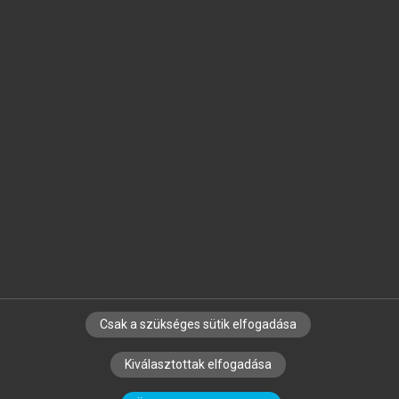
Jelöld meg a számodra fontos részeket, és
készíts
saját
jegyzeteket!
Egyéni előfizetéssel további
MeRSZ+ funkciókat
és
tartalmakat is elérhetsz.
Csak a szükséges sütik elfogadása
SZERZŐKNEK
CÉGEKNEK
KÖNYVTÁROSOKNAK
Kiválasztottak elfogadása
SZERKESZTÉSI ÉS LEKTORÁLÁSI ALAPELVEK