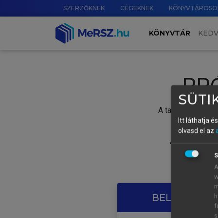
SZERZŐKNEK
CÉGEKNEK
KÖNYVTÁROSO
KÖNYVTÁR
KED
PR
SÜTIK
A tartalom megtek
Itt láthatja 
olvasd el az
A próbaidősza
S
A
w
m
BELÉPÉS SAJ
h
f
s