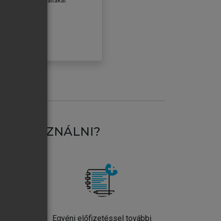
erződéseiben foglaltakat
ogadom.
ÓBÁLOM
AT HASZNÁLNI?
ntos
Egyéni előfizetéssel további