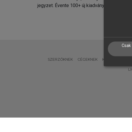
jegyzet. Évente 100+ új kiadvány.
kiadvá
Csak 
SZERZŐKNEK
CÉGEKNEK
KÖNYVTÁROSO
L
Verzió: 2.7.2