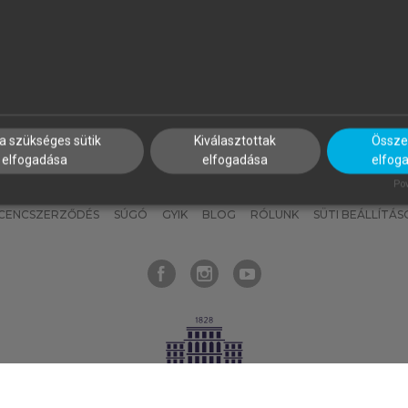
nyokat, hogy bármikor azonnal
részeket, és
készíts
saj
hozzájuk férhess!
jegyzeteket!
a szükséges sütik
Kiválasztottak
Összes
elfogadása
elfogadása
elfog
KNAK
SZERKESZTÉSI ÉS LEKTORÁLÁSI ALAPELVEK
MI – ÁLTALÁNOS
Pow
ICENCSZERZŐDÉS
SÚGÓ
GYIK
BLOG
RÓLUNK
SÜTI BEÁLLÍTÁS