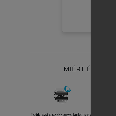
MIÉRT ÉRDEME
Több száz
szakkönyv, tankönyv és
Jel