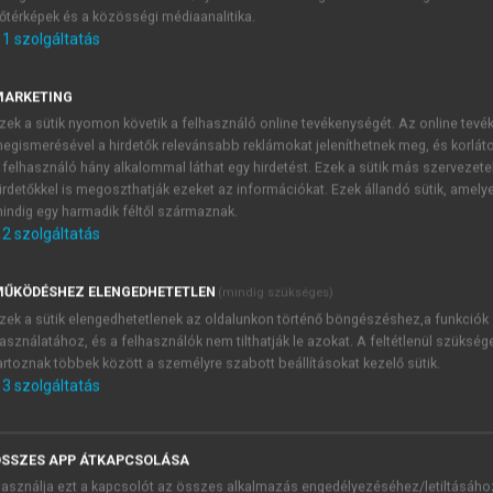
őtérképek és a közösségi médiaanalitika.
E-MAIL-CÍM
1
szolgáltatás
MARKETING
NÉV
zek a sütik nyomon követik a felhasználó online tevékenységét. Az online tev
egismerésével a hirdetők relevánsabb reklámokat jeleníthetnek meg, és korlát
 felhasználó hány alkalommal láthat egy hirdetést. Ezek a sütik más szervezete
JELSZÓ
irdetőkkel is megoszthatják ezeket az információkat. Ezek állandó sütik, amely
indig egy harmadik féltől származnak.
2
szolgáltatás
JELSZÓ ÚJRA
PÉS
ŰKÖDÉSHEZ ELENGEDHETETLEN
(mindig szükséges)
zek a sütik elengedhetetlenek az oldalunkon történő böngészéshez,a funkciók
asználatához, és a felhasználók nem tilthatják le azokat. A feltétlenül szükség
Kérek értesítést a MeRSZ új
artoznak többek között a személyre szabott beállításokat kezelő sütik.
Kérek értesítést az Akadémi
3
szolgáltatás
akcióiról.
 VAGY?
Az
Adatkezelési tájékozta
yi azonosítóval
veszem és elfogadom.
SSZES APP ÁTKAPCSOLÁSA
Az
Általános vásárlási felt
asználja ezt a kapcsolót az összes alkalmazás engedélyezéséhez/letiltásáho