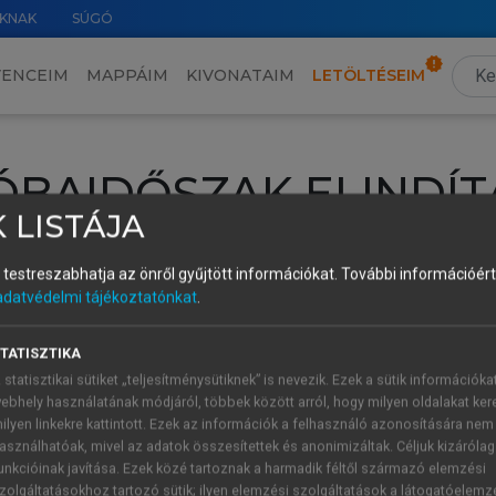
KNAK
SÚGÓ
VENCEIM
MAPPÁIM
KIVONATAIM
LETÖLTÉSEIM
ÓBAIDŐSZAK ELINDÍT
 LISTÁJA
intéséhez lépj be a saját fiókoddal, iskolai azonosítóddal vagy ú
és testreszabhatja az önről gyűjtött információkat.
További információért 
Új felhasználóként
1 óra díjmentes hozzáférésre
vagy jogosult
adatvédelmi tájékoztatónkat
.
k elindításához,
jelentkezz
be meglévő fiókoddal,
vagy hozz lé
A regisztráció után a
próbaidőszak
automatikusan
elindul.
TATISZTIKA
 statisztikai sütiket „teljesítménysütiknek” is nevezik. Ezek a sütik információka
ebhely használatának módjáról, többek között arról, hogy milyen oldalakat kere
ilyen linkekre kattintott. Ezek az információk a felhasználó azonosítására nem
ÚJ FIÓK 
ÁT FIÓKKAL
asználhatóak, mivel az adatok összesítettek és anonimizáltak. Céljuk kizáróla
1 óra díjme
unkcióinak javítása. Ezek közé tartoznak a harmadik féltől származó elemzési
zolgáltatásokhoz tartozó sütik; ilyen elemzési szolgáltatások a látogatóelemz