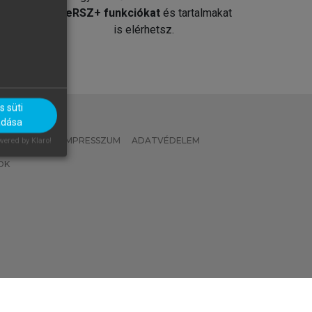
át
MeRSZ+ funkciókat
és tartalmakat
is elérhetsz.
 süti
adása
 IRÁNYELVEK
IMPRESSZUM
ADATVÉDELEM
ered by Klaro!
OK