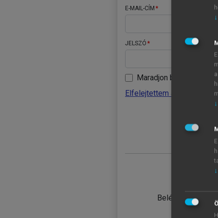
h
E-MAIL-CÍM
↓
JELSZÓ
E
m
a
Maradjon belépve
h
Elfelejtettem a jelszavamat
m
↓
BELÉ
M
E
h
t
↓
TANULÓ
Belépés intézmén
Ö
H