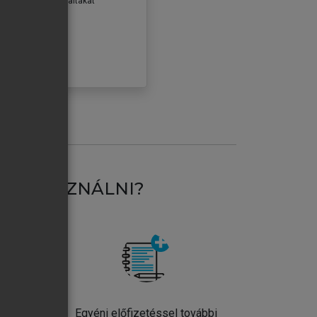
erződéseiben foglaltakat
ogadom.
ÓBÁLOM
AT HASZNÁLNI?
ntos
Egyéni előfizetéssel további