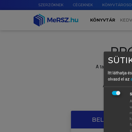
SZERZŐKNEK
CÉGEKNEK
KÖNYVTÁROSO
KÖNYVTÁR
KED
PR
SÜTIK
A tartalom megtek
Itt láthatja 
olvasd el az
A próbaidősza
S
A
w
m
BELÉPÉS SAJ
h
f
s