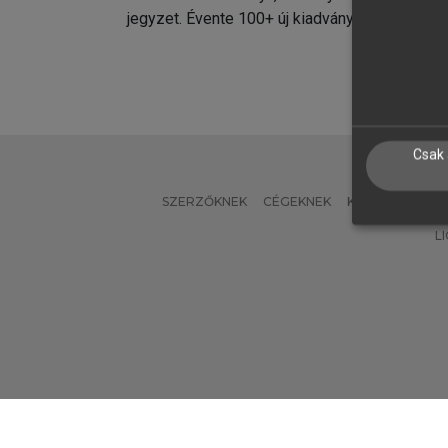
jegyzet. Évente 100+ új kiadvány.
kiadvá
Csak 
SZERZŐKNEK
CÉGEKNEK
KÖNYVTÁROSO
L
Verzió: 2.7.2