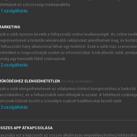
őtérképek és a közösségi médiaanalitika.
E-MAIL-CÍM
1
szolgáltatás
MARKETING
NÉV
zek a sütik nyomon követik a felhasználó online tevékenységét. Az online tev
egismerésével a hirdetők relevánsabb reklámokat jeleníthetnek meg, és korlát
 felhasználó hány alkalommal láthat egy hirdetést. Ezek a sütik más szervezete
JELSZÓ
irdetőkkel is megoszthatják ezeket az információkat. Ezek állandó sütik, amely
indig egy harmadik féltől származnak.
2
szolgáltatás
JELSZÓ ÚJRA
PÉS
ŰKÖDÉSHEZ ELENGEDHETETLEN
(mindig szükséges)
zek a sütik elengedhetetlenek az oldalunkon történő böngészéshez,a funkciók
asználatához, és a felhasználók nem tilthatják le azokat. A feltétlenül szükség
Kérek értesítést a MeRSZ új
artoznak többek között a személyre szabott beállításokat kezelő sütik.
Kérek értesítést az Akadémi
3
szolgáltatás
akcióiról.
 VAGY?
Az
Adatkezelési tájékozta
yi azonosítóval
veszem és elfogadom.
SSZES APP ÁTKAPCSOLÁSA
Az
Általános vásárlási felt
asználja ezt a kapcsolót az összes alkalmazás engedélyezéséhez/letiltásáho