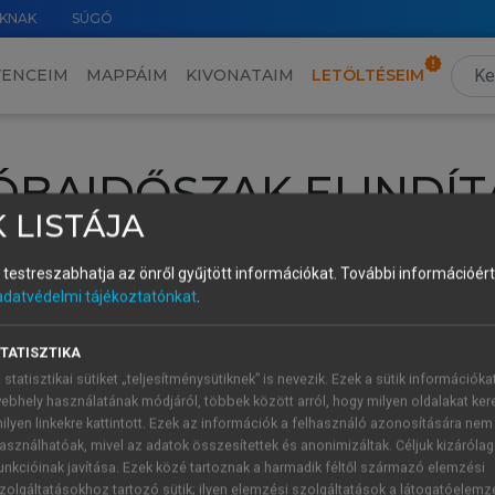
KNAK
SÚGÓ
VENCEIM
MAPPÁIM
KIVONATAIM
LETÖLTÉSEIM
ÓBAIDŐSZAK ELINDÍT
 LISTÁJA
intéséhez lépj be a saját fiókoddal, iskolai azonosítóddal vagy ú
és testreszabhatja az önről gyűjtött információkat.
További információért 
Új felhasználóként
1 óra díjmentes hozzáférésre
vagy jogosult
adatvédelmi tájékoztatónkat
.
k elindításához,
jelentkezz
be meglévő fiókoddal,
vagy hozz lé
A regisztráció után a
próbaidőszak
automatikusan
elindul.
TATISZTIKA
 statisztikai sütiket „teljesítménysütiknek” is nevezik. Ezek a sütik információka
ebhely használatának módjáról, többek között arról, hogy milyen oldalakat kere
ilyen linkekre kattintott. Ezek az információk a felhasználó azonosítására nem
ÚJ FIÓK 
ÁT FIÓKKAL
asználhatóak, mivel az adatok összesítettek és anonimizáltak. Céljuk kizáróla
1 óra díjme
unkcióinak javítása. Ezek közé tartoznak a harmadik féltől származó elemzési
zolgáltatásokhoz tartozó sütik; ilyen elemzési szolgáltatások a látogatóelemz