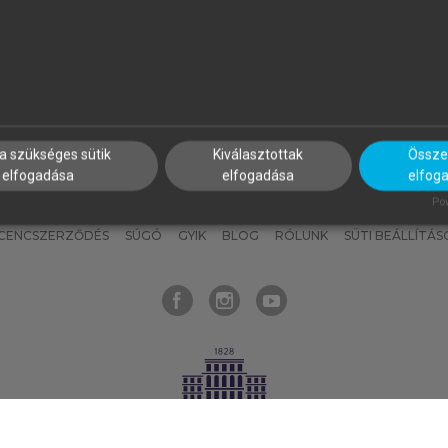
nyokat, hogy bármikor azonnal
részeket, és
készíts
saj
hozzájuk férhess!
jegyzeteket!
a szükséges sütik
Kiválasztottak
Összes
elfogadása
elfogadása
elfog
KNAK
SZERKESZTÉSI ÉS LEKTORÁLÁSI ALAPELVEK
MI – ÁLTALÁNOS
Pow
ICENCSZERZŐDÉS
SÚGÓ
GYIK
BLOG
RÓLUNK
SÜTI BEÁLLÍTÁS