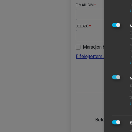
h
E-MAIL-CÍM
↓
JELSZÓ
E
m
a
Maradjon belépve
h
Elfelejtettem a jelszavamat
m
↓
BELÉ
M
E
h
t
↓
TANULÓ
Belépés intézmén
Ö
H