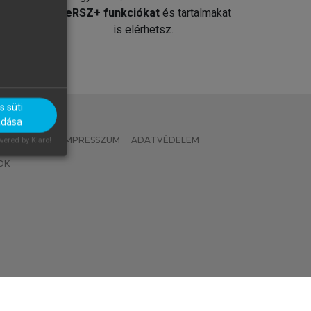
át
MeRSZ+ funkciókat
és tartalmakat
is elérhetsz.
 süti
adása
 IRÁNYELVEK
IMPRESSZUM
ADATVÉDELEM
ered by Klaro!
OK