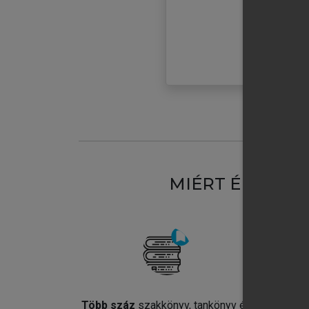
MIÉRT ÉRDEME
Több száz
szakkönyv, tankönyv és
Jel