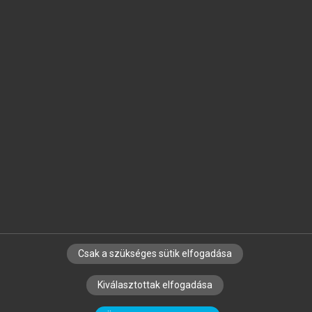
Jelöld meg a számodra fontos részeket, és
készíts
saját
jegyzeteket!
Egyéni előfizetéssel további
MeRSZ+ funkciókat
és
tartalmakat is elérhetsz.
Csak a szükséges sütik elfogadása
SZERZŐKNEK
CÉGEKNEK
KÖNYVTÁROSOKNAK
Kiválasztottak elfogadása
SZERKESZTÉSI ÉS LEKTORÁLÁSI ALAPELVEK