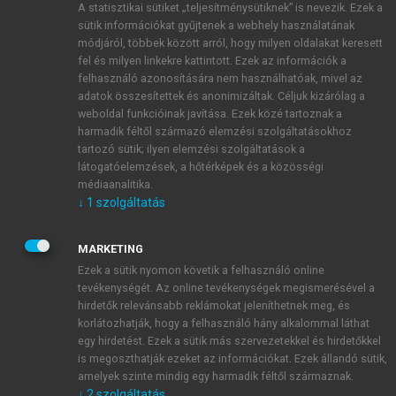
A statisztikai sütiket „teljesítménysütiknek” is nevezik. Ezek a
sütik információkat gyűjtenek a webhely használatának
módjáról, többek között arról, hogy milyen oldalakat keresett
ÚJ FIÓK LÉTREHOZÁSA
fel és milyen linkekre kattintott. Ezek az információk a
1 óra díjmentes hozzáférés
felhasználó azonosítására nem használhatóak, mivel az
adatok összesítettek és anonimizáltak. Céljuk kizárólag a
weboldal funkcióinak javítása. Ezek közé tartoznak a
E-MAIL-CÍM
harmadik féltől származó elemzési szolgáltatásokhoz
tartozó sütik; ilyen elemzési szolgáltatások a
látogatóelemzések, a hőtérképek és a közösségi
NÉV
médiaanalitika.
↓
1
szolgáltatás
JELSZÓ
MARKETING
Ezek a sütik nyomon követik a felhasználó online
tevékenységét. Az online tevékenységek megismerésével a
JELSZÓ ÚJRA
hirdetők relevánsabb reklámokat jeleníthetnek meg, és
korlátozhatják, hogy a felhasználó hány alkalommal láthat
egy hirdetést. Ezek a sütik más szervezetekkel és hirdetőkkel
is megoszthatják ezeket az információkat. Ezek állandó sütik,
Kérek értesítést a MeRSZ újdonságairól, akcióiról.
amelyek szinte mindig egy harmadik féltől származnak.
↓
2
szolgáltatás