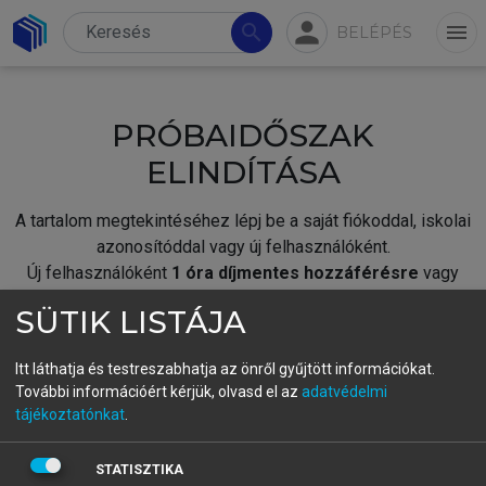
person
search
menu
BELÉPÉS
PRÓBAIDŐSZAK
ELINDÍTÁSA
A tartalom megtekintéséhez lépj be a saját fiókoddal, iskolai
azonosítóddal vagy új felhasználóként.
Új felhasználóként
1 óra díjmentes hozzáférésre
vagy
jogosult.
SÜTIK LISTÁJA
A próbaidőszak elindításához,
jelentkezz
be meglévő
fiókoddal,
vagy hozz létre új fiókot.
Itt láthatja és testreszabhatja az önről gyűjtött információkat.
További információért kérjük, olvasd el az
adatvédelmi
A regisztráció után a
próbaidőszak
automatikusan
elindul.
tájékoztatónkat
.
BELÉPÉS SAJÁT FIÓKKAL
STATISZTIKA