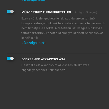
Kérek értesítést az Akadémiai Kiadó Zrt. újdonságairól,
akcióiról.
MŰKÖDÉSHEZ ELENGEDHETETLEN
(mindig szükséges)
Az
Adatkezelési tájékoztatóban
foglaltakat tudomásul
veszem és elfogadom.
Ezek a sütik elengedhetetlenek az oldalunkon történő
Az
Általános vásárlási feltételeket
, valamint a
szotar.net
és a
böngészéshez,a funkciók használatához, és a felhasználók
mersz.hu
oldalak licencszerződéseiben foglaltakat
nem tilthatják le azokat. A feltétlenül szükséges sütik közé
tudomásul veszem és elfogadom.
tartoznak többek között a személyre szabott beállításokat
kezelő sütik.
↓
3
szolgáltatás
KIPRÓBÁLOM
ÖSSZES APP ÁTKAPCSOLÁSA
Használja ezt a kapcsolót az összes alkalmazás
engedélyezéséhez/letiltásához.
MIÉRT ÉRDEMES A MERSZ ONLINE
OKOSKÖNYVTÁRAT HASZNÁLNI?