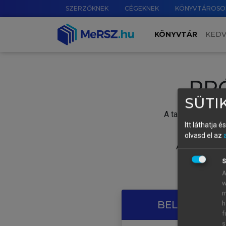
SZERZŐKNEK
CÉGEKNEK
KÖNYVTÁROSO
KÖNYVTÁR
KED
PR
SÜTIK
A tartalom megtek
Itt láthatja 
olvasd el az
A próbaidősza
S
A
w
m
BELÉPÉS SAJ
h
f
s