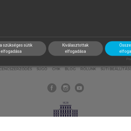
nyokat, hogy bármikor azonnal
részeket, és
készíts
saj
hozzájuk férhess!
jegyzeteket!
a szükséges sütik
Kiválasztottak
Összes
elfogadása
elfogadása
elfog
KNAK
SZERKESZTÉSI ÉS LEKTORÁLÁSI ALAPELVEK
MI – ÁLTALÁNOS
Pow
ICENCSZERZŐDÉS
SÚGÓ
GYIK
BLOG
RÓLUNK
SÜTI BEÁLLÍTÁS