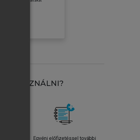
erződéseiben foglaltakat
ogadom.
ÓBÁLOM
AT HASZNÁLNI?
ntos
Egyéni előfizetéssel további