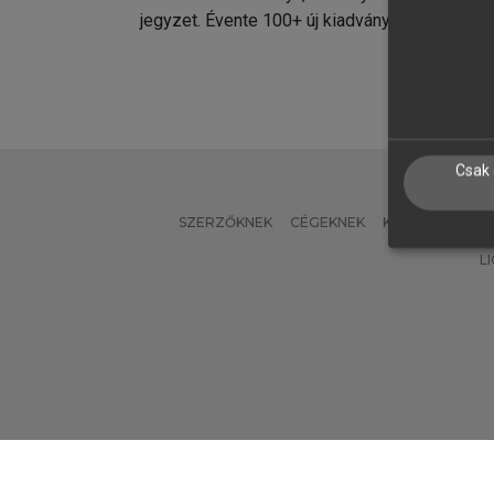
jegyzet. Évente 100+ új kiadvány.
kiadvá
Csak 
SZERZŐKNEK
CÉGEKNEK
KÖNYVTÁROSO
L
Verzió: 2.7.2