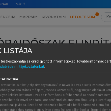
KNAK
SÚGÓ
VENCEIM
MAPPÁIM
KIVONATAIM
LETÖLTÉSEIM
ÓBAIDŐSZAK ELINDÍT
 LISTÁJA
intéséhez lépj be a saját fiókoddal, iskolai azonosítóddal vagy ú
és testreszabhatja az önről gyűjtött információkat.
További információért 
Új felhasználóként
1 óra díjmentes hozzáférésre
vagy jogosult
adatvédelmi tájékoztatónkat
.
k elindításához,
jelentkezz
be meglévő fiókoddal,
vagy hozz lé
A regisztráció után a
próbaidőszak
automatikusan
elindul.
TATISZTIKA
 statisztikai sütiket „teljesítménysütiknek” is nevezik. Ezek a sütik információka
ebhely használatának módjáról, többek között arról, hogy milyen oldalakat kere
ilyen linkekre kattintott. Ezek az információk a felhasználó azonosítására nem
ÚJ FIÓK 
ÁT FIÓKKAL
asználhatóak, mivel az adatok összesítettek és anonimizáltak. Céljuk kizáróla
1 óra díjme
unkcióinak javítása. Ezek közé tartoznak a harmadik féltől származó elemzési
zolgáltatásokhoz tartozó sütik; ilyen elemzési szolgáltatások a látogatóelemz