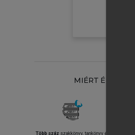
MIÉRT ÉRDEME
Több száz
szakkönyv, tankönyv és
Jel