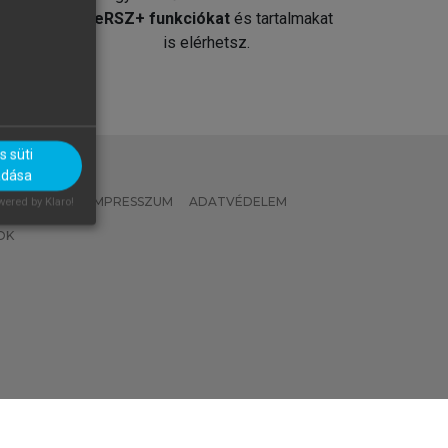
át
MeRSZ+ funkciókat
és tartalmakat
is elérhetsz.
 süti
adása
 IRÁNYELVEK
IMPRESSZUM
ADATVÉDELEM
ered by Klaro!
OK