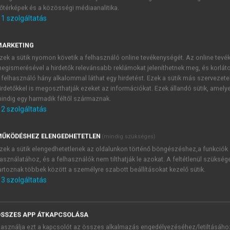
őtérképek és a közösségi médiaanalitika.
E-MAIL-CÍM
1
szolgáltatás
MARKETING
NÉV
zek a sütik nyomon követik a felhasználó online tevékenységét. Az online tev
egismerésével a hirdetők relevánsabb reklámokat jeleníthetnek meg, és korlát
 felhasználó hány alkalommal láthat egy hirdetést. Ezek a sütik más szervezete
JELSZÓ
irdetőkkel is megoszthatják ezeket az információkat. Ezek állandó sütik, amely
indig egy harmadik féltől származnak.
2
szolgáltatás
JELSZÓ ÚJRA
PÉS
ŰKÖDÉSHEZ ELENGEDHETETLEN
(mindig szükséges)
zek a sütik elengedhetetlenek az oldalunkon történő böngészéshez,a funkciók
asználatához, és a felhasználók nem tilthatják le azokat. A feltétlenül szükség
Kérek értesítést a MeRSZ új
artoznak többek között a személyre szabott beállításokat kezelő sütik.
Kérek értesítést az Akadémi
3
szolgáltatás
akcióiról.
 VAGY?
Az
Adatkezelési tájékozta
yi azonosítóval
veszem és elfogadom.
SSZES APP ÁTKAPCSOLÁSA
Az
Általános vásárlási felt
asználja ezt a kapcsolót az összes alkalmazás engedélyezéséhez/letiltásáho