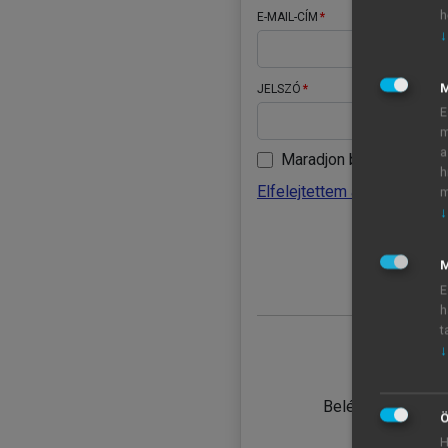
h
E-MAIL-CÍM
↓
JELSZÓ
E
m
a
Maradjon belépve
h
Elfelejtettem a jelszavamat
m
↓
BELÉ
M
E
h
t
↓
TANULÓ
Belépés intézmén
Ö
H