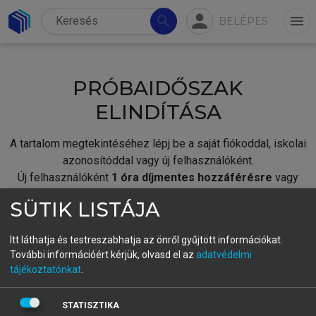
person
search
menu
BELÉPÉS
PRÓBAIDŐSZAK
ELINDÍTÁSA
A tartalom megtekintéséhez lépj be a saját fiókoddal, iskolai
azonosítóddal vagy új felhasználóként.
Új felhasználóként
1 óra díjmentes hozzáférésre
vagy
jogosult.
SÜTIK LISTÁJA
A próbaidőszak elindításához,
jelentkezz
be meglévő
fiókoddal,
vagy hozz létre új fiókot.
Itt láthatja és testreszabhatja az önről gyűjtött információkat.
További információért kérjük, olvasd el az
adatvédelmi
A regisztráció után a
próbaidőszak
automatikusan
elindul.
tájékoztatónkat
.
BELÉPÉS SAJÁT FIÓKKAL
STATISZTIKA