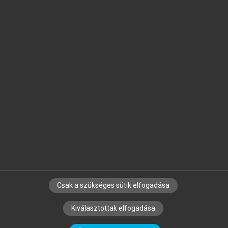
Jelöld meg a számodra fontos részeket, és
készíts
saját
jegyzeteket!
Egyéni előfizetéssel további
MeRSZ+ funkciókat
és
tartalmakat is elérhetsz.
Csak a szükséges sütik elfogadása
SZERZŐKNEK
CÉGEKNEK
KÖNYVTÁROSOKNAK
Kiválasztottak elfogadása
SZERKESZTÉSI ÉS LEKTORÁLÁSI ALAPELVEK