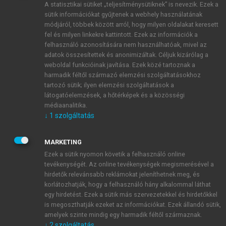
A statisztikai sütiket „teljesítménysütiknek” is nevezik. Ezek a
sütik információkat gyűjtenek a webhely használatának
módjáról, többek között arról, hogy milyen oldalakat keresett
ÚJ FIÓK LÉTREHOZÁSA
fel és milyen linkekre kattintott. Ezek az információk a
1 óra díjmentes hozzáférés
felhasználó azonosítására nem használhatóak, mivel az
adatok összesítettek és anonimizáltak. Céljuk kizárólag a
weboldal funkcióinak javítása. Ezek közé tartoznak a
E-MAIL-CÍM
harmadik féltől származó elemzési szolgáltatásokhoz
tartozó sütik; ilyen elemzési szolgáltatások a
látogatóelemzések, a hőtérképek és a közösségi
NÉV
médiaanalitika.
↓
1
szolgáltatás
JELSZÓ
MARKETING
Ezek a sütik nyomon követik a felhasználó online
tevékenységét. Az online tevékenységek megismerésével a
JELSZÓ ÚJRA
hirdetők relevánsabb reklámokat jeleníthetnek meg, és
korlátozhatják, hogy a felhasználó hány alkalommal láthat
egy hirdetést. Ezek a sütik más szervezetekkel és hirdetőkkel
is megoszthatják ezeket az információkat. Ezek állandó sütik,
Kérek értesítést a MeRSZ újdonságairól, akcióiról.
amelyek szinte mindig egy harmadik féltől származnak.
↓
2
szolgáltatás