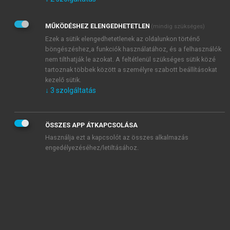
Kérek értesítést az Akadémiai Kiadó Zrt. újdonságairól,
akcióiról.
MŰKÖDÉSHEZ ELENGEDHETETLEN
(mindig szükséges)
Az
Adatkezelési tájékoztatóban
foglaltakat tudomásul
veszem és elfogadom.
Ezek a sütik elengedhetetlenek az oldalunkon történő
Az
Általános vásárlási feltételeket
, valamint a
szotar.net
és a
böngészéshez,a funkciók használatához, és a felhasználók
mersz.hu
oldalak licencszerződéseiben foglaltakat
nem tilthatják le azokat. A feltétlenül szükséges sütik közé
tudomásul veszem és elfogadom.
tartoznak többek között a személyre szabott beállításokat
kezelő sütik.
↓
3
szolgáltatás
KIPRÓBÁLOM
ÖSSZES APP ÁTKAPCSOLÁSA
Használja ezt a kapcsolót az összes alkalmazás
engedélyezéséhez/letiltásához.
MIÉRT ÉRDEMES A MERSZ ONLINE
OKOSKÖNYVTÁRAT HASZNÁLNI?