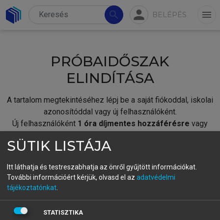
person
search
menu
BELÉPÉS
PRÓBAIDŐSZAK
ELINDÍTÁSA
A tartalom megtekintéséhez lépj be a saját fiókoddal, iskolai
azonosítóddal vagy új felhasználóként.
Új felhasználóként
1 óra díjmentes hozzáférésre
vagy
jogosult.
SÜTIK LISTÁJA
A próbaidőszak elindításához,
jelentkezz
be meglévő
fiókoddal,
vagy hozz létre új fiókot.
Itt láthatja és testreszabhatja az önről gyűjtött információkat.
További információért kérjük, olvasd el az
adatvédelmi
A regisztráció után a
próbaidőszak
automatikusan
elindul.
tájékoztatónkat
.
BELÉPÉS SAJÁT FIÓKKAL
STATISZTIKA