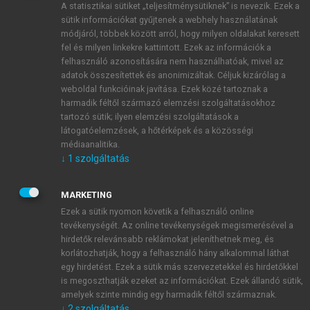
A statisztikai sütiket „teljesítménysütiknek” is nevezik. Ezek a
sütik információkat gyűjtenek a webhely használatának
módjáról, többek között arról, hogy milyen oldalakat keresett
ÚJ FIÓK LÉTREHOZÁSA
fel és milyen linkekre kattintott. Ezek az információk a
1 óra díjmentes hozzáférés
felhasználó azonosítására nem használhatóak, mivel az
adatok összesítettek és anonimizáltak. Céljuk kizárólag a
weboldal funkcióinak javítása. Ezek közé tartoznak a
E-MAIL-CÍM
harmadik féltől származó elemzési szolgáltatásokhoz
tartozó sütik; ilyen elemzési szolgáltatások a
látogatóelemzések, a hőtérképek és a közösségi
NÉV
médiaanalitika.
↓
1
szolgáltatás
JELSZÓ
MARKETING
Ezek a sütik nyomon követik a felhasználó online
tevékenységét. Az online tevékenységek megismerésével a
JELSZÓ ÚJRA
hirdetők relevánsabb reklámokat jeleníthetnek meg, és
korlátozhatják, hogy a felhasználó hány alkalommal láthat
egy hirdetést. Ezek a sütik más szervezetekkel és hirdetőkkel
is megoszthatják ezeket az információkat. Ezek állandó sütik,
Kérek értesítést a MeRSZ újdonságairól, akcióiról.
amelyek szinte mindig egy harmadik féltől származnak.
↓
2
szolgáltatás