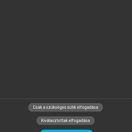
Jelöld meg a számodra fontos részeket, és
készíts
saját
jegyzeteket!
Egyéni előfizetéssel további
MeRSZ+ funkciókat
és
tartalmakat is elérhetsz.
Csak a szükséges sütik elfogadása
SZERZŐKNEK
CÉGEKNEK
KÖNYVTÁROSOKNAK
Kiválasztottak elfogadása
SZERKESZTÉSI ÉS LEKTORÁLÁSI ALAPELVEK