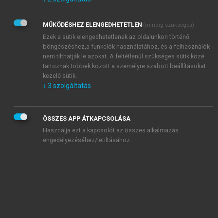
Kérek értesítést az Akadémiai Kiadó Zrt. újdonságairól,
akcióiról.
MŰKÖDÉSHEZ ELENGEDHETETLEN
(mindig szükséges)
Az
Adatkezelési tájékoztatóban
foglaltakat tudomásul
veszem és elfogadom.
Ezek a sütik elengedhetetlenek az oldalunkon történő
Az
Általános vásárlási feltételeket
, valamint a
szotar.net
és a
böngészéshez,a funkciók használatához, és a felhasználók
mersz.hu
oldalak licencszerződéseiben foglaltakat
nem tilthatják le azokat. A feltétlenül szükséges sütik közé
tudomásul veszem és elfogadom.
tartoznak többek között a személyre szabott beállításokat
kezelő sütik.
↓
3
szolgáltatás
KIPRÓBÁLOM
ÖSSZES APP ÁTKAPCSOLÁSA
Használja ezt a kapcsolót az összes alkalmazás
engedélyezéséhez/letiltásához.
MIÉRT ÉRDEMES A MERSZ ONLINE
OKOSKÖNYVTÁRAT HASZNÁLNI?