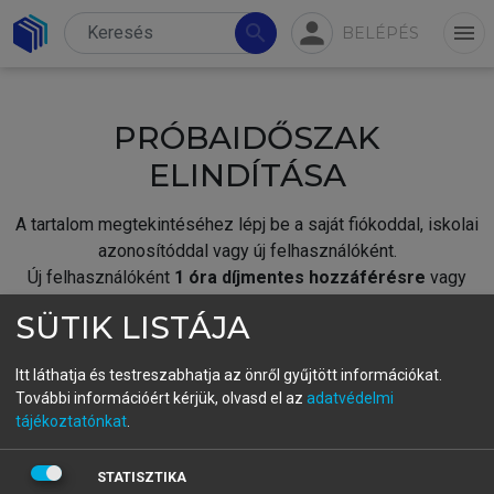
person
search
menu
BELÉPÉS
PRÓBAIDŐSZAK
ELINDÍTÁSA
A tartalom megtekintéséhez lépj be a saját fiókoddal, iskolai
azonosítóddal vagy új felhasználóként.
Új felhasználóként
1 óra díjmentes hozzáférésre
vagy
jogosult.
SÜTIK LISTÁJA
A próbaidőszak elindításához,
jelentkezz
be meglévő
fiókoddal,
vagy hozz létre új fiókot.
Itt láthatja és testreszabhatja az önről gyűjtött információkat.
További információért kérjük, olvasd el az
adatvédelmi
A regisztráció után a
próbaidőszak
automatikusan
elindul.
tájékoztatónkat
.
BELÉPÉS SAJÁT FIÓKKAL
STATISZTIKA