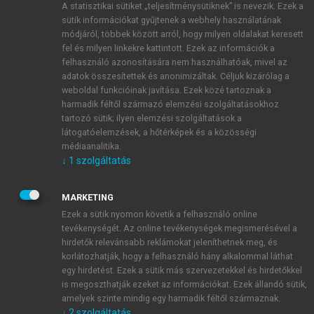
A statisztikai sütiket „teljesítménysütiknek” is nevezik. Ezek a
sütik információkat gyűjtenek a webhely használatának
módjáról, többek között arról, hogy milyen oldalakat keresett
ÚJ FIÓK LÉTREHOZÁSA
fel és milyen linkekre kattintott. Ezek az információk a
1 óra díjmentes hozzáférés
felhasználó azonosítására nem használhatóak, mivel az
adatok összesítettek és anonimizáltak. Céljuk kizárólag a
weboldal funkcióinak javítása. Ezek közé tartoznak a
E-MAIL-CÍM
harmadik féltől származó elemzési szolgáltatásokhoz
tartozó sütik; ilyen elemzési szolgáltatások a
látogatóelemzések, a hőtérképek és a közösségi
NÉV
médiaanalitika.
↓
1
szolgáltatás
JELSZÓ
MARKETING
Ezek a sütik nyomon követik a felhasználó online
tevékenységét. Az online tevékenységek megismerésével a
JELSZÓ ÚJRA
hirdetők relevánsabb reklámokat jeleníthetnek meg, és
korlátozhatják, hogy a felhasználó hány alkalommal láthat
egy hirdetést. Ezek a sütik más szervezetekkel és hirdetőkkel
is megoszthatják ezeket az információkat. Ezek állandó sütik,
Kérek értesítést a MeRSZ újdonságairól, akcióiról.
amelyek szinte mindig egy harmadik féltől származnak.
↓
2
szolgáltatás