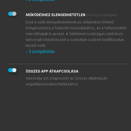
Kérek értesítést az Akadémiai Kiadó Zrt. újdonságairól,
akcióiról.
MŰKÖDÉSHEZ ELENGEDHETETLEN
(mindig szükséges)
Az
Adatkezelési tájékoztatóban
foglaltakat tudomásul
veszem és elfogadom.
Ezek a sütik elengedhetetlenek az oldalunkon történő
Az
Általános vásárlási feltételeket
, valamint a
szotar.net
és a
böngészéshez,a funkciók használatához, és a felhasználók
mersz.hu
oldalak licencszerződéseiben foglaltakat
nem tilthatják le azokat. A feltétlenül szükséges sütik közé
tudomásul veszem és elfogadom.
tartoznak többek között a személyre szabott beállításokat
kezelő sütik.
↓
3
szolgáltatás
KIPRÓBÁLOM
ÖSSZES APP ÁTKAPCSOLÁSA
Használja ezt a kapcsolót az összes alkalmazás
engedélyezéséhez/letiltásához.
MIÉRT ÉRDEMES A MERSZ ONLINE
OKOSKÖNYVTÁRAT HASZNÁLNI?