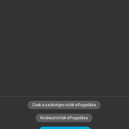
Jelöld meg a számodra fontos részeket, és
készíts
saját
jegyzeteket!
Egyéni előfizetéssel további
MeRSZ+ funkciókat
és
tartalmakat is elérhetsz.
Csak a szükséges sütik elfogadása
SZERZŐKNEK
CÉGEKNEK
KÖNYVTÁROSOKNAK
Kiválasztottak elfogadása
SZERKESZTÉSI ÉS LEKTORÁLÁSI ALAPELVEK