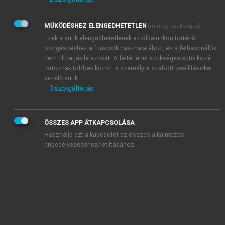
Kérek értesítést az Akadémiai Kiadó Zrt. újdonságairól,
akcióiról.
MŰKÖDÉSHEZ ELENGEDHETETLEN
(mindig szükséges)
Az
Adatkezelési tájékoztatóban
foglaltakat tudomásul
veszem és elfogadom.
Ezek a sütik elengedhetetlenek az oldalunkon történő
Az
Általános vásárlási feltételeket
, valamint a
szotar.net
és a
böngészéshez,a funkciók használatához, és a felhasználók
mersz.hu
oldalak licencszerződéseiben foglaltakat
nem tilthatják le azokat. A feltétlenül szükséges sütik közé
tudomásul veszem és elfogadom.
tartoznak többek között a személyre szabott beállításokat
kezelő sütik.
↓
3
szolgáltatás
KIPRÓBÁLOM
ÖSSZES APP ÁTKAPCSOLÁSA
Használja ezt a kapcsolót az összes alkalmazás
engedélyezéséhez/letiltásához.
MIÉRT ÉRDEMES A MERSZ ONLINE
OKOSKÖNYVTÁRAT HASZNÁLNI?