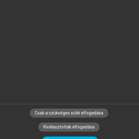
Jelöld meg a számodra fontos részeket, és
készíts
saját
jegyzeteket!
Egyéni előfizetéssel további
MeRSZ+ funkciókat
és
tartalmakat is elérhetsz.
Csak a szükséges sütik elfogadása
SZERZŐKNEK
CÉGEKNEK
KÖNYVTÁROSOKNAK
Kiválasztottak elfogadása
SZERKESZTÉSI ÉS LEKTORÁLÁSI ALAPELVEK