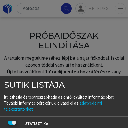
person
search
menu
BELÉPÉS
PRÓBAIDŐSZAK
ELINDÍTÁSA
A tartalom megtekintéséhez lépj be a saját fiókoddal, iskolai
azonosítóddal vagy új felhasználóként.
Új felhasználóként
1 óra díjmentes hozzáférésre
vagy
jogosult.
SÜTIK LISTÁJA
A próbaidőszak elindításához,
jelentkezz
be meglévő
fiókoddal,
vagy hozz létre új fiókot.
Itt láthatja és testreszabhatja az önről gyűjtött információkat.
További információért kérjük, olvasd el az
adatvédelmi
A regisztráció után a
próbaidőszak
automatikusan
elindul.
tájékoztatónkat
.
BELÉPÉS SAJÁT FIÓKKAL
STATISZTIKA