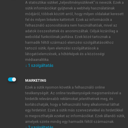
A statisztikai sütiket „teljesítménysütiknek” is nevezik. Ezek a
sütik információkat gyűjtenek a webhely használatának
módjáról, többek között arról, hogy milyen oldalakat keresett
ÚJ FIÓK LÉTREHOZÁSA
fel és milyen linkekre kattintott. Ezek az információk a
1 óra díjmentes hozzáférés
felhasználó azonosítására nem használhatóak, mivel az
adatok összesítettek és anonimizáltak. Céljuk kizárólag a
weboldal funkcióinak javítása. Ezek közé tartoznak a
E-MAIL-CÍM
harmadik féltől származó elemzési szolgáltatásokhoz
tartozó sütik; ilyen elemzési szolgáltatások a
látogatóelemzések, a hőtérképek és a közösségi
NÉV
médiaanalitika.
↓
1
szolgáltatás
JELSZÓ
MARKETING
Ezek a sütik nyomon követik a felhasználó online
tevékenységét. Az online tevékenységek megismerésével a
JELSZÓ ÚJRA
hirdetők relevánsabb reklámokat jeleníthetnek meg, és
korlátozhatják, hogy a felhasználó hány alkalommal láthat
egy hirdetést. Ezek a sütik más szervezetekkel és hirdetőkkel
is megoszthatják ezeket az információkat. Ezek állandó sütik,
Kérek értesítést a MeRSZ újdonságairól, akcióiról.
amelyek szinte mindig egy harmadik féltől származnak.
↓
2
szolgáltatás