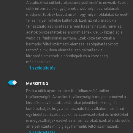
A statisztikai sütiket „teljesítménysütiknek” is nevezik. Ezek a
sütik információkat gyűjtenek a webhely használatának
módjáról, többek között arról, hogy milyen oldalakat keresett
ÚJ FIÓK LÉTREHOZÁSA
fel és milyen linkekre kattintott. Ezek az információk a
1 óra díjmentes hozzáférés
felhasználó azonosítására nem használhatóak, mivel az
adatok összesítettek és anonimizáltak. Céljuk kizárólag a
weboldal funkcióinak javítása. Ezek közé tartoznak a
E-MAIL-CÍM
harmadik féltől származó elemzési szolgáltatásokhoz
tartozó sütik; ilyen elemzési szolgáltatások a
látogatóelemzések, a hőtérképek és a közösségi
NÉV
médiaanalitika.
↓
1
szolgáltatás
JELSZÓ
MARKETING
Ezek a sütik nyomon követik a felhasználó online
tevékenységét. Az online tevékenységek megismerésével a
JELSZÓ ÚJRA
hirdetők relevánsabb reklámokat jeleníthetnek meg, és
korlátozhatják, hogy a felhasználó hány alkalommal láthat
egy hirdetést. Ezek a sütik más szervezetekkel és hirdetőkkel
is megoszthatják ezeket az információkat. Ezek állandó sütik,
Kérek értesítést a MeRSZ újdonságairól, akcióiról.
amelyek szinte mindig egy harmadik féltől származnak.
↓
2
szolgáltatás