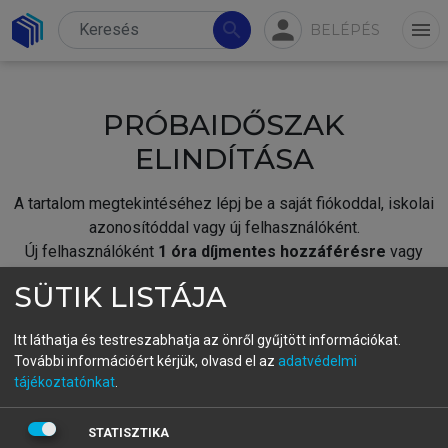
person
search
menu
BELÉPÉS
PRÓBAIDŐSZAK
ELINDÍTÁSA
A tartalom megtekintéséhez lépj be a saját fiókoddal, iskolai
azonosítóddal vagy új felhasználóként.
Új felhasználóként
1 óra díjmentes hozzáférésre
vagy
jogosult.
SÜTIK LISTÁJA
A próbaidőszak elindításához,
jelentkezz
be meglévő
fiókoddal,
vagy hozz létre új fiókot.
Itt láthatja és testreszabhatja az önről gyűjtött információkat.
További információért kérjük, olvasd el az
adatvédelmi
A regisztráció után a
próbaidőszak
automatikusan
elindul.
tájékoztatónkat
.
BELÉPÉS SAJÁT FIÓKKAL
STATISZTIKA