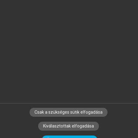
Jelöld meg a számodra fontos részeket, és
készíts
saját
jegyzeteket!
Egyéni előfizetéssel további
MeRSZ+ funkciókat
és
tartalmakat is elérhetsz.
Csak a szükséges sütik elfogadása
SZERZŐKNEK
CÉGEKNEK
KÖNYVTÁROSOKNAK
Kiválasztottak elfogadása
SZERKESZTÉSI ÉS LEKTORÁLÁSI ALAPELVEK