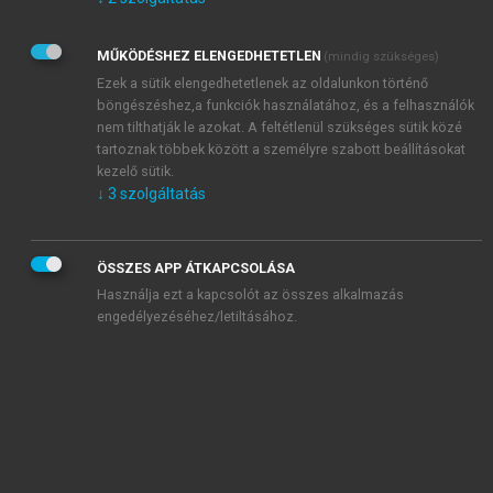
Kérek értesítést az Akadémiai Kiadó Zrt. újdonságairól,
akcióiról.
MŰKÖDÉSHEZ ELENGEDHETETLEN
(mindig szükséges)
Az
Adatkezelési tájékoztatóban
foglaltakat tudomásul
veszem és elfogadom.
Ezek a sütik elengedhetetlenek az oldalunkon történő
Az
Általános vásárlási feltételeket
, valamint a
szotar.net
és a
böngészéshez,a funkciók használatához, és a felhasználók
mersz.hu
oldalak licencszerződéseiben foglaltakat
nem tilthatják le azokat. A feltétlenül szükséges sütik közé
tudomásul veszem és elfogadom.
tartoznak többek között a személyre szabott beállításokat
kezelő sütik.
↓
3
szolgáltatás
KIPRÓBÁLOM
ÖSSZES APP ÁTKAPCSOLÁSA
Használja ezt a kapcsolót az összes alkalmazás
engedélyezéséhez/letiltásához.
MIÉRT ÉRDEMES A MERSZ ONLINE
OKOSKÖNYVTÁRAT HASZNÁLNI?