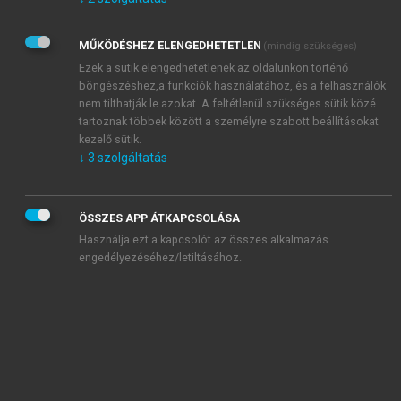
Kérek értesítést az Akadémiai Kiadó Zrt. újdonságairól,
akcióiról.
MŰKÖDÉSHEZ ELENGEDHETETLEN
(mindig szükséges)
Az
Adatkezelési tájékoztatóban
foglaltakat tudomásul
veszem és elfogadom.
Ezek a sütik elengedhetetlenek az oldalunkon történő
Az
Általános vásárlási feltételeket
, valamint a
szotar.net
és a
böngészéshez,a funkciók használatához, és a felhasználók
mersz.hu
oldalak licencszerződéseiben foglaltakat
nem tilthatják le azokat. A feltétlenül szükséges sütik közé
tudomásul veszem és elfogadom.
tartoznak többek között a személyre szabott beállításokat
kezelő sütik.
↓
3
szolgáltatás
KIPRÓBÁLOM
ÖSSZES APP ÁTKAPCSOLÁSA
Használja ezt a kapcsolót az összes alkalmazás
engedélyezéséhez/letiltásához.
MIÉRT ÉRDEMES A MERSZ ONLINE
OKOSKÖNYVTÁRAT HASZNÁLNI?