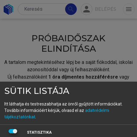
person
search
menu
BELÉPÉS
PRÓBAIDŐSZAK
ELINDÍTÁSA
A tartalom megtekintéséhez lépj be a saját fiókoddal, iskolai
azonosítóddal vagy új felhasználóként.
Új felhasználóként
1 óra díjmentes hozzáférésre
vagy
jogosult.
SÜTIK LISTÁJA
A próbaidőszak elindításához,
jelentkezz
be meglévő
fiókoddal,
vagy hozz létre új fiókot.
Itt láthatja és testreszabhatja az önről gyűjtött információkat.
További információért kérjük, olvasd el az
adatvédelmi
A regisztráció után a
próbaidőszak
automatikusan
elindul.
tájékoztatónkat
.
BELÉPÉS SAJÁT FIÓKKAL
STATISZTIKA