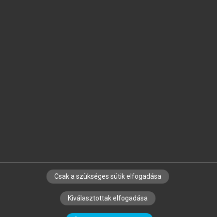
Jelöld meg a számodra fontos részeket, és
készíts
saját
jegyzeteket!
Egyéni előfizetéssel további
MeRSZ+ funkciókat
és
tartalmakat is elérhetsz.
Csak a szükséges sütik elfogadása
SZERZŐKNEK
CÉGEKNEK
KÖNYVTÁROSOKNAK
Kiválasztottak elfogadása
SZERKESZTÉSI ÉS LEKTORÁLÁSI ALAPELVEK