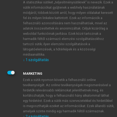
A statisztikai sütiket „teljesítménysütiknek” is nevezik. Ezek a
sütik információkat gyűjtenek a webhely használatának
módjáról, többek között arról, hogy milyen oldalakat keresett
ÚJ FIÓK LÉTREHOZÁSA
fel és milyen linkekre kattintott. Ezek az információk a
1 óra díjmentes hozzáférés
felhasználó azonosítására nem használhatóak, mivel az
adatok összesítettek és anonimizáltak. Céljuk kizárólag a
weboldal funkcióinak javítása. Ezek közé tartoznak a
E-MAIL-CÍM
harmadik féltől származó elemzési szolgáltatásokhoz
tartozó sütik; ilyen elemzési szolgáltatások a
látogatóelemzések, a hőtérképek és a közösségi
NÉV
médiaanalitika.
↓
1
szolgáltatás
JELSZÓ
MARKETING
Ezek a sütik nyomon követik a felhasználó online
tevékenységét. Az online tevékenységek megismerésével a
JELSZÓ ÚJRA
hirdetők relevánsabb reklámokat jeleníthetnek meg, és
korlátozhatják, hogy a felhasználó hány alkalommal láthat
egy hirdetést. Ezek a sütik más szervezetekkel és hirdetőkkel
is megoszthatják ezeket az információkat. Ezek állandó sütik,
Kérek értesítést a MeRSZ újdonságairól, akcióiról.
amelyek szinte mindig egy harmadik féltől származnak.
↓
2
szolgáltatás