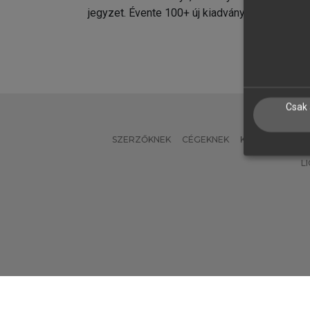
jegyzet. Évente 100+ új kiadvány.
kiadvá
Csak 
SZERZŐKNEK
CÉGEKNEK
KÖNYVTÁROSO
L
Verzió: 2.7.2