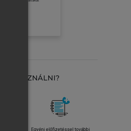
erződéseiben foglaltakat
ogadom.
ÓBÁLOM
AT HASZNÁLNI?
ntos
Egyéni előfizetéssel további