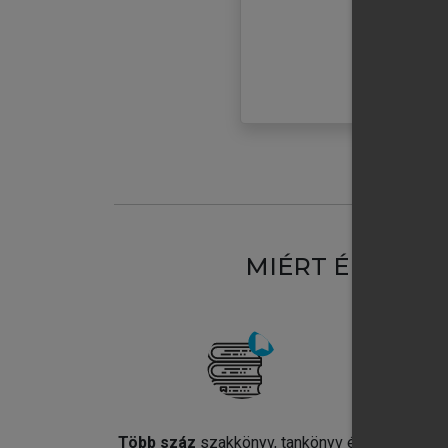
MIÉRT ÉRDEME
Több száz
szakkönyv, tankönyv és
Jel