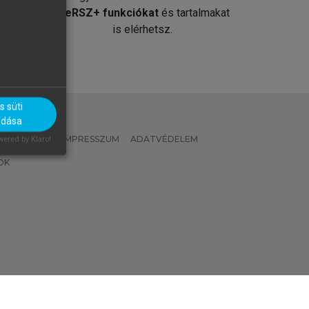
át
MeRSZ+ funkciókat
és tartalmakat
is elérhetsz.
 süti
adása
 IRÁNYELVEK
IMPRESSZUM
ADATVÉDELEM
ered by Klaro!
OK