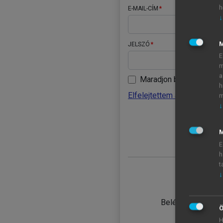
h
E-MAIL-CÍM
↓
JELSZÓ
E
m
a
Maradjon belépve
h
Elfelejtettem a jelszavamat
m
↓
BELÉ
M
E
h
t
↓
TANULÓ
Belépés intézmén
Ö
H