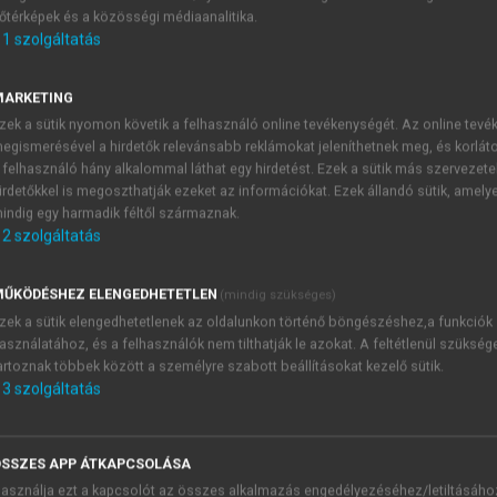
őtérképek és a közösségi médiaanalitika.
E-MAIL-CÍM
1
szolgáltatás
MARKETING
NÉV
zek a sütik nyomon követik a felhasználó online tevékenységét. Az online tev
egismerésével a hirdetők relevánsabb reklámokat jeleníthetnek meg, és korlát
 felhasználó hány alkalommal láthat egy hirdetést. Ezek a sütik más szervezete
JELSZÓ
irdetőkkel is megoszthatják ezeket az információkat. Ezek állandó sütik, amely
indig egy harmadik féltől származnak.
2
szolgáltatás
JELSZÓ ÚJRA
PÉS
ŰKÖDÉSHEZ ELENGEDHETETLEN
(mindig szükséges)
zek a sütik elengedhetetlenek az oldalunkon történő böngészéshez,a funkciók
asználatához, és a felhasználók nem tilthatják le azokat. A feltétlenül szükség
Kérek értesítést a MeRSZ új
artoznak többek között a személyre szabott beállításokat kezelő sütik.
Kérek értesítést az Akadémi
3
szolgáltatás
akcióiról.
 VAGY?
Az
Adatkezelési tájékozta
yi azonosítóval
veszem és elfogadom.
SSZES APP ÁTKAPCSOLÁSA
Az
Általános vásárlási felt
asználja ezt a kapcsolót az összes alkalmazás engedélyezéséhez/letiltásáho