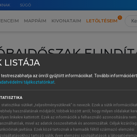
KNAK
SÚGÓ
VENCEIM
MAPPÁIM
KIVONATAIM
LETÖLTÉSEIM
ÓBAIDŐSZAK ELINDÍT
 LISTÁJA
intéséhez lépj be a saját fiókoddal, iskolai azonosítóddal vagy ú
és testreszabhatja az önről gyűjtött információkat.
További információért 
Új felhasználóként
1 óra díjmentes hozzáférésre
vagy jogosult
adatvédelmi tájékoztatónkat
.
k elindításához,
jelentkezz
be meglévő fiókoddal,
vagy hozz lé
A regisztráció után a
próbaidőszak
automatikusan
elindul.
TATISZTIKA
 statisztikai sütiket „teljesítménysütiknek” is nevezik. Ezek a sütik információka
ebhely használatának módjáról, többek között arról, hogy milyen oldalakat kere
ilyen linkekre kattintott. Ezek az információk a felhasználó azonosítására nem
ÚJ FIÓK 
ÁT FIÓKKAL
asználhatóak, mivel az adatok összesítettek és anonimizáltak. Céljuk kizáróla
1 óra díjme
unkcióinak javítása. Ezek közé tartoznak a harmadik féltől származó elemzési
zolgáltatásokhoz tartozó sütik; ilyen elemzési szolgáltatások a látogatóelemz