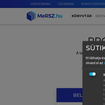
SZERZŐKNEK
CÉGEKNEK
KÖNYVTÁROSO
KÖNYVTÁR
KED
PR
SÜTIK
A tartalom megtek
Itt láthatja 
olvasd el az
A próbaidősza
S
A
w
m
BELÉPÉS SAJ
h
f
s