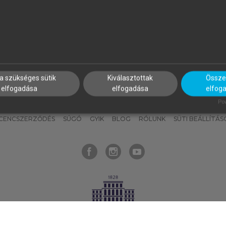
nyokat, hogy bármikor azonnal
részeket, és
készíts
saj
hozzájuk férhess!
jegyzeteket!
a szükséges sütik
Kiválasztottak
Összes
elfogadása
elfogadása
elfog
KNAK
SZERKESZTÉSI ÉS LEKTORÁLÁSI ALAPELVEK
MI – ÁLTALÁNOS
Pow
ICENCSZERZŐDÉS
SÚGÓ
GYIK
BLOG
RÓLUNK
SÜTI BEÁLLÍTÁS