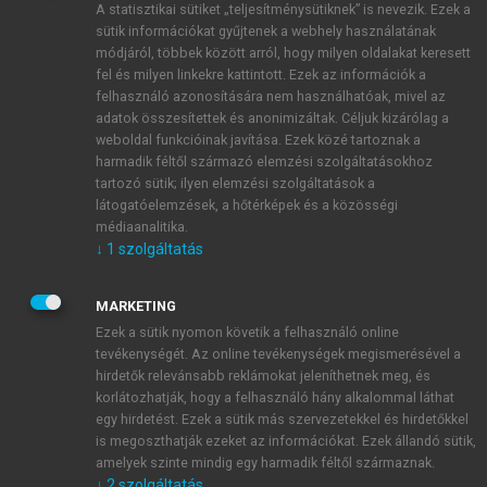
A statisztikai sütiket „teljesítménysütiknek” is nevezik. Ezek a
sütik információkat gyűjtenek a webhely használatának
módjáról, többek között arról, hogy milyen oldalakat keresett
ÚJ FIÓK LÉTREHOZÁSA
fel és milyen linkekre kattintott. Ezek az információk a
1 óra díjmentes hozzáférés
felhasználó azonosítására nem használhatóak, mivel az
adatok összesítettek és anonimizáltak. Céljuk kizárólag a
weboldal funkcióinak javítása. Ezek közé tartoznak a
E-MAIL-CÍM
harmadik féltől származó elemzési szolgáltatásokhoz
tartozó sütik; ilyen elemzési szolgáltatások a
látogatóelemzések, a hőtérképek és a közösségi
NÉV
médiaanalitika.
↓
1
szolgáltatás
JELSZÓ
MARKETING
Ezek a sütik nyomon követik a felhasználó online
tevékenységét. Az online tevékenységek megismerésével a
JELSZÓ ÚJRA
hirdetők relevánsabb reklámokat jeleníthetnek meg, és
korlátozhatják, hogy a felhasználó hány alkalommal láthat
egy hirdetést. Ezek a sütik más szervezetekkel és hirdetőkkel
is megoszthatják ezeket az információkat. Ezek állandó sütik,
Kérek értesítést a MeRSZ újdonságairól, akcióiról.
amelyek szinte mindig egy harmadik féltől származnak.
↓
2
szolgáltatás