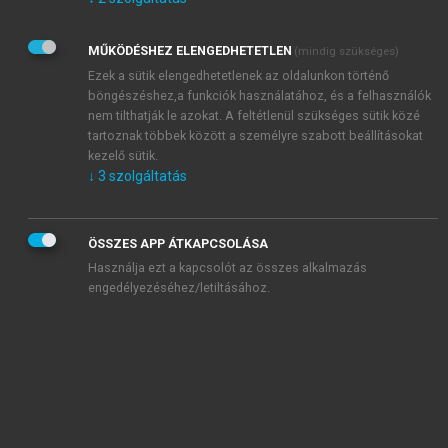
Kérek értesítést az Akadémiai Kiadó Zrt. újdonságairól,
akcióiról.
MŰKÖDÉSHEZ ELENGEDHETETLEN
(mindig szükséges)
Az
Adatkezelési tájékoztatóban
foglaltakat tudomásul
veszem és elfogadom.
Ezek a sütik elengedhetetlenek az oldalunkon történő
Az
Általános vásárlási feltételeket
, valamint a
szotar.net
és a
böngészéshez,a funkciók használatához, és a felhasználók
mersz.hu
oldalak licencszerződéseiben foglaltakat
nem tilthatják le azokat. A feltétlenül szükséges sütik közé
tudomásul veszem és elfogadom.
tartoznak többek között a személyre szabott beállításokat
kezelő sütik.
↓
3
szolgáltatás
KIPRÓBÁLOM
ÖSSZES APP ÁTKAPCSOLÁSA
Használja ezt a kapcsolót az összes alkalmazás
engedélyezéséhez/letiltásához.
MIÉRT ÉRDEMES A MERSZ ONLINE
OKOSKÖNYVTÁRAT HASZNÁLNI?