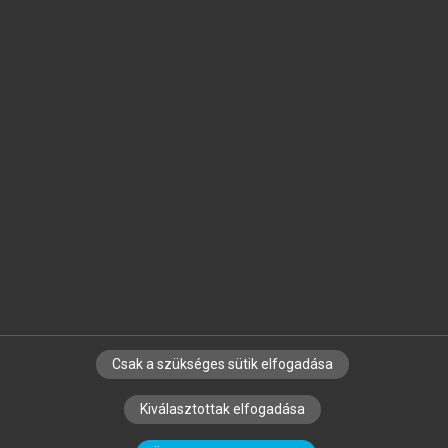
Jelöld meg a számodra fontos részeket, és
készíts
saját
jegyzeteket!
Egyéni előfizetéssel további
MeRSZ+ funkciókat
és
tartalmakat is elérhetsz.
Csak a szükséges sütik elfogadása
SZERZŐKNEK
CÉGEKNEK
KÖNYVTÁROSOKNAK
Kiválasztottak elfogadása
SZERKESZTÉSI ÉS LEKTORÁLÁSI ALAPELVEK