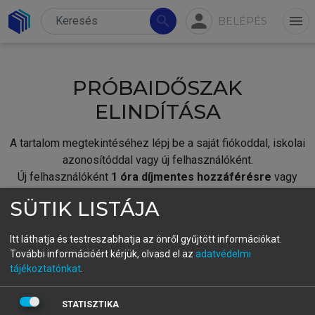
person
search
menu
BELÉPÉS
PRÓBAIDŐSZAK
ELINDÍTÁSA
A tartalom megtekintéséhez lépj be a saját fiókoddal, iskolai
azonosítóddal vagy új felhasználóként.
Új felhasználóként
1 óra díjmentes hozzáférésre
vagy
jogosult.
SÜTIK LISTÁJA
A próbaidőszak elindításához,
jelentkezz
be meglévő
fiókoddal,
vagy hozz létre új fiókot.
Itt láthatja és testreszabhatja az önről gyűjtött információkat.
További információért kérjük, olvasd el az
adatvédelmi
A regisztráció után a
próbaidőszak
automatikusan
elindul.
tájékoztatónkat
.
BELÉPÉS SAJÁT FIÓKKAL
STATISZTIKA