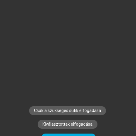
Jelöld meg a számodra fontos részeket, és
készíts
saját
jegyzeteket!
Egyéni előfizetéssel további
MeRSZ+ funkciókat
és
tartalmakat is elérhetsz.
Csak a szükséges sütik elfogadása
SZERZŐKNEK
CÉGEKNEK
KÖNYVTÁROSOKNAK
Kiválasztottak elfogadása
SZERKESZTÉSI ÉS LEKTORÁLÁSI ALAPELVEK