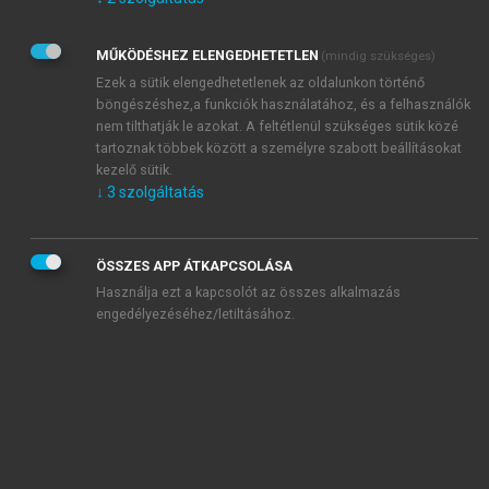
Kérek értesítést az Akadémiai Kiadó Zrt. újdonságairól,
akcióiról.
MŰKÖDÉSHEZ ELENGEDHETETLEN
(mindig szükséges)
Az
Adatkezelési tájékoztatóban
foglaltakat tudomásul
veszem és elfogadom.
Ezek a sütik elengedhetetlenek az oldalunkon történő
Az
Általános vásárlási feltételeket
, valamint a
szotar.net
és a
böngészéshez,a funkciók használatához, és a felhasználók
mersz.hu
oldalak licencszerződéseiben foglaltakat
nem tilthatják le azokat. A feltétlenül szükséges sütik közé
tudomásul veszem és elfogadom.
tartoznak többek között a személyre szabott beállításokat
kezelő sütik.
↓
3
szolgáltatás
KIPRÓBÁLOM
ÖSSZES APP ÁTKAPCSOLÁSA
Használja ezt a kapcsolót az összes alkalmazás
engedélyezéséhez/letiltásához.
MIÉRT ÉRDEMES A MERSZ ONLINE
OKOSKÖNYVTÁRAT HASZNÁLNI?