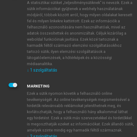
A statisztikai sütiket „teljesítménysütiknek” is nevezik. Ezek a
sütik információkat gyűjtenek a webhely használatának
módjáról, többek között arról, hogy milyen oldalakat keresett
ÚJ FIÓK LÉTREHOZÁSA
fel és milyen linkekre kattintott. Ezek az információk a
1 óra díjmentes hozzáférés
felhasználó azonosítására nem használhatóak, mivel az
adatok összesítettek és anonimizáltak. Céljuk kizárólag a
weboldal funkcióinak javítása. Ezek közé tartoznak a
E-MAIL-CÍM
harmadik féltől származó elemzési szolgáltatásokhoz
tartozó sütik; ilyen elemzési szolgáltatások a
látogatóelemzések, a hőtérképek és a közösségi
NÉV
médiaanalitika.
↓
1
szolgáltatás
JELSZÓ
MARKETING
Ezek a sütik nyomon követik a felhasználó online
tevékenységét. Az online tevékenységek megismerésével a
JELSZÓ ÚJRA
hirdetők relevánsabb reklámokat jeleníthetnek meg, és
korlátozhatják, hogy a felhasználó hány alkalommal láthat
egy hirdetést. Ezek a sütik más szervezetekkel és hirdetőkkel
is megoszthatják ezeket az információkat. Ezek állandó sütik,
Kérek értesítést a MeRSZ újdonságairól, akcióiról.
amelyek szinte mindig egy harmadik féltől származnak.
↓
2
szolgáltatás