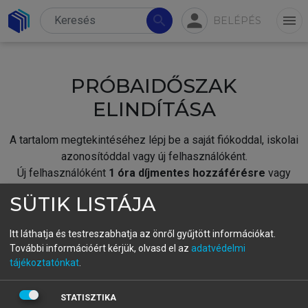
person
search
menu
BELÉPÉS
PRÓBAIDŐSZAK
ELINDÍTÁSA
A tartalom megtekintéséhez lépj be a saját fiókoddal, iskolai
azonosítóddal vagy új felhasználóként.
Új felhasználóként
1 óra díjmentes hozzáférésre
vagy
jogosult.
SÜTIK LISTÁJA
A próbaidőszak elindításához,
jelentkezz
be meglévő
fiókoddal,
vagy hozz létre új fiókot.
Itt láthatja és testreszabhatja az önről gyűjtött információkat.
További információért kérjük, olvasd el az
adatvédelmi
A regisztráció után a
próbaidőszak
automatikusan
elindul.
tájékoztatónkat
.
BELÉPÉS SAJÁT FIÓKKAL
STATISZTIKA