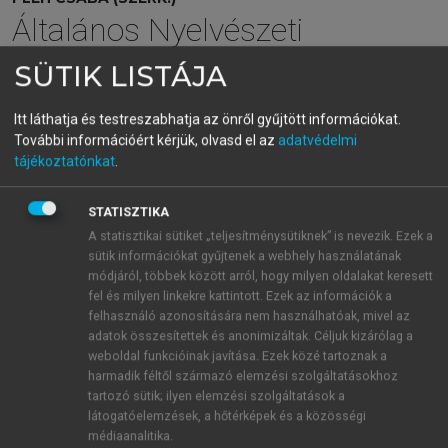
Általános Nyelvészeti
Tanulmányok XXV.
SÜTIK LISTÁJA
A kognitív szempont a nyelv pszichológiájában
Itt láthatja és testreszabhatja az önről gyűjtött információkat.
További információért kérjük, olvasd el az
adatvédelmi
menu_book
OLVASÁS
tájékoztatónkat
.
STATISZTIKA
A statisztikai sütiket „teljesítménysütiknek” is nevezik. Ezek a
A vizsgálat leírása
sütik információkat gyűjtenek a webhely használatának
módjáról, többek között arról, hogy milyen oldalakat keresett
A középiskolásokkal való kísérlet minden alkalommal
fel és milyen linkekre kattintott. Ezek az információk a
felhasználó azonosítására nem használhatóak, mivel az
a Garay János Gimnázium könyvtárában zajlott,
adatok összesítettek és anonimizáltak. Céljuk kizárólag a
ahová egyesével jöttek a tanulók. A felnőtt
weboldal funkcióinak javítása. Ezek közé tartoznak a
korcsoporttal való vizsgálatra pedig a Szegedi
harmadik féltől származó elemzési szolgáltatásokhoz
Tudományegyetem Pszichológiai Intézetében került
tartozó sütik; ilyen elemzési szolgáltatások a
sor. A tesztek felvétele személyenként kb. 40 percet
látogatóelemzések, a hőtérképek és a közösségi
médiaanalitika.
vett igénybe. Minden feladat előtt pontos instrukciót