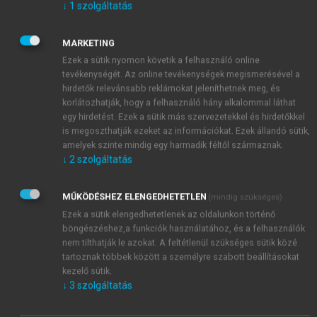
↓
1
szolgáltatás
adtunk, így a számterjedelem-tesztnél arra kértük a
személyeket, hogy a hallott sorrendben mondják
MARKETING
vissza a számokat, a számlálási terjedelem tesztnél
Ezek a sütik nyomon követik a felhasználó online
arra, hogy számolják meg egyesével a sötétkék
tevékenységét. Az online tevékenységek megismerésével a
köröket, a végeredményt ismételjék meg, majd a szett
hirdetők relevánsabb reklámokat jeleníthetnek meg, és
végén idézzék fel őket a megfelelő sorrendben, a
korlátozhatják, hogy a felhasználó hány alkalommal láthat
fluenciafeladatoknál pedig arra kértük a vizsgálati
egy hirdetést. Ezek a sütik más szervezetekkel és hirdetőkkel
személyeket, hogy mondjanak minél több olyan szót,
is megoszthatják ezeket az információkat. Ezek állandó sütik,
amelyek szinte mindig egy harmadik féltől származnak.
amely az adott utasításnak megfelel.
↓
2
szolgáltatás
MŰKÖDÉSHEZ ELENGEDHETETLEN
(mindig szükséges)
Ezek a sütik elengedhetetlenek az oldalunkon történő
böngészéshez,a funkciók használatához, és a felhasználók
nem tilthatják le azokat. A feltétlenül szükséges sütik közé
tartoznak többek között a személyre szabott beállításokat
kezelő sütik.
↓
3
szolgáltatás