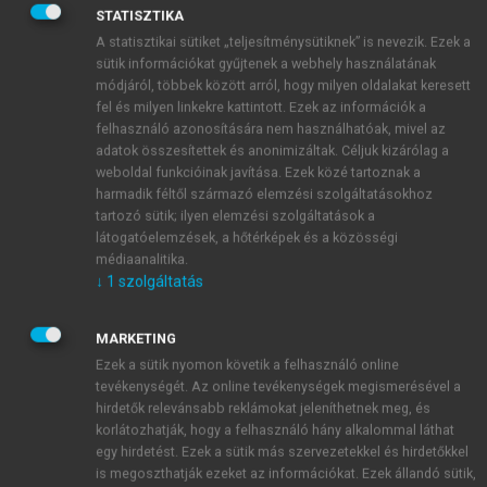
STATISZTIKA
A statisztikai sütiket „teljesítménysütiknek” is nevezik. Ezek a
sütik információkat gyűjtenek a webhely használatának
módjáról, többek között arról, hogy milyen oldalakat keresett
fel és milyen linkekre kattintott. Ezek az információk a
felhasználó azonosítására nem használhatóak, mivel az
adatok összesítettek és anonimizáltak. Céljuk kizárólag a
weboldal funkcióinak javítása. Ezek közé tartoznak a
harmadik féltől származó elemzési szolgáltatásokhoz
tartozó sütik; ilyen elemzési szolgáltatások a
látogatóelemzések, a hőtérképek és a közösségi
médiaanalitika.
↓
1
szolgáltatás
MARKETING
Ezek a sütik nyomon követik a felhasználó online
TARTALOMJEGYZÉK
tevékenységét. Az online tevékenységek megismerésével a
hirdetők relevánsabb reklámokat jeleníthetnek meg, és
korlátozhatják, hogy a felhasználó hány alkalommal láthat
Trendek és töréspontok VI.
egy hirdetést. Ezek a sütik más szervezetekkel és hirdetőkkel
Impresszum
is megoszthatják ezeket az információkat. Ezek állandó sütik,