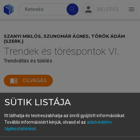
person
search
menu
BELÉPÉS
SZANYI MIKLÓS, SZUNOMÁR ÁGNES, TÖRÖK ÁDÁM
(SZERK.)
Trendek és töréspontok VI.
Trendváltás és túlélés
menu_book
OLVASÁS
SÜTIK LISTÁJA
Itt láthatja és testreszabhatja az önről gyűjtött információkat.
További információért kérjük, olvasd el az
adatvédelmi
tájékoztatónkat
.