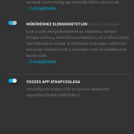
Előszó
amelyek szinte mindig egy harmadik féltől származnak.
↓
2
szolgáltatás
chevron_right
A spanyol ipar a nagy pénzügyi válság után – kihívások
és reakciók
chevron_right
Reflexiók a spanyol ipar előtt álló kihívásokról
MŰKÖDÉSHEZ ELENGEDHETETLEN
(mindig szükséges)
chevron_right
A spanyol ipar előtt álló kihívások: az elemzés további
Ezek a sütik elengedhetetlenek az oldalunkon történő
böngészéshez,a funkciók használatához, és a felhasználók
szempontjai
nem tilthatják le azokat. A feltétlenül szükséges sütik közé
chevron_right
Vállalkozás a digitális korban – globális kihívások, helyi
tartoznak többek között a személyre szabott beállításokat
lehetőségek ökoszisztéma-perspektívában:
kezelő sütik.
Magyarország
↓
3
szolgáltatás
chevron_right
Visszajelzések, gondolatok: Vállalkozás a digitális
korban
ÖSSZES APP ÁTKAPCSOLÁSA
chevron_right
Hazai digitális vállalkozások – elmélet és empíria
Használja ezt a kapcsolót az összes alkalmazás
chevron_right
Zöld nagy ugrás: a kínai állam szerepe a zöld iparágak
engedélyezéséhez/letiltásához.
fejlesztésében,
chevron_right
A semmitől az ökológiai civilizáció elképzeléséig
chevron_right
Zöldítés energiabiztonsági és légszennyezési célok
mentén
chevron_right
A kiegészítő újraiparosodás térbeli folyamatai és