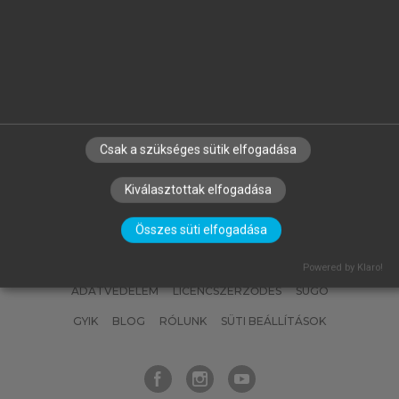
trendek-es-torespontok-6//
BIBTEX
ENDNOTE
MENDELEY
ZOTERO
Csak a szükséges sütik elfogadása
Kiválasztottak elfogadása
SZERZŐKNEK
CÉGEKNEK
KÖNYVTÁROSOKNAK
Összes süti elfogadása
SZERKESZTÉSI ÉS LEKTORÁLÁSI ALAPELVEK
MI – ÁLTALÁNOS IRÁNYELVEK
IMPRESSZUM
Powered by Klaro!
ADATVÉDELEM
LICENCSZERZŐDÉS
SÚGÓ
GYIK
BLOG
RÓLUNK
SÜTI BEÁLLÍTÁSOK