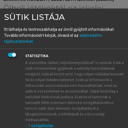
Ölbeli játékoktól az iskolai
SÜTIK LISTÁJA
játszmákig
Gyerek- és ifjúsági irodalom a közoktatás különböző
Itt láthatja és testreszabhatja az önről gyűjtött információkat.
szintjein
További információért kérjük, olvasd el az
adatvédelmi
tájékoztatónkat
.
menu_book
OLVASÁS
STATISZTIKA
A statisztikai sütiket „teljesítménysütiknek” is nevezik. Ezek a
sütik információkat gyűjtenek a webhely használatának
módjáról, többek között arról, hogy milyen oldalakat keresett
fel és milyen linkekre kattintott. Ezek az információk a
A zaklatás tematizálása
felhasználó azonosítására nem használhatóak, mivel az
adatok összesítettek és anonimizáltak. Céljuk kizárólag a
Eddig a „bűntény” elkövetője és áldozata utáni
weboldal funkcióinak javítása. Ezek közé tartoznak a
nyomozásról esett szó, azonban nem szabad szem
harmadik féltől származó elemzési szolgáltatásokhoz
elől tévesztenünk azt sem, mi történt pontosan azon
tartozó sütik; ilyen elemzési szolgáltatások a
a sötét hétfő délutánon. Látszólag az iskolai zaklatás
látogatóelemzések, a hőtérképek és a közösségi
problémája köré szerveződik a cselekmény, a
médiaanalitika.
↓
1
szolgáltatás
Balázzsal történtek mégsem minősülnek definíció