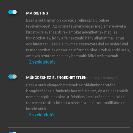
szerint bullyingnak. Nagy Ildikó, Körmendi Attila és
Pataki Nóra arról készített kutatást, hogy milyen
MARKETING
gyakori a diákok közötti iskolai zaklatás 6., 7. és 8.
Ezek a sütik nyomon követik a felhasználó online
osztályos tanulók körében. A kutatás eredményeiről
tevékenységét. Az online tevékenységek megismerésével a
hirdetők relevánsabb reklámokat jeleníthetnek meg, és
beszámoló tanulmány bevezetéseként világosan
korlátozhatják, hogy a felhasználó hány alkalommal láthat
meghatározzák, mi számít bullyingnak, és kik
egy hirdetést. Ezek a sütik más szervezetekkel és hirdetőkkel
lehetnek a szereplői. Bár az „iskolai zaklatás
is megoszthatják ezeket az információkat. Ezek állandó sütik,
(bullying) sokféle arcot ölthet, nehezen
amelyek szinte mindig egy harmadik féltől származnak.
megragadható jelenség”, mégis van, ami minden
↓
2
szolgáltatás
zaklatásban közös: „a negatív cselekedetnek
ismétlődően és hosszú időn keresztül kell fennállnia”
MŰKÖDÉSHEZ ELENGEDHETETLEN
(mindig szükséges)
(
Nagy–Körmendi–Pataki 2012
: 130.). Mivel Csaba
Ezek a sütik elengedhetetlenek az oldalunkon történő
csak egyszer bántalmazta Balázst, így ez a tett nem
böngészéshez,a funkciók használatához, és a felhasználók
nem tilthatják le azokat. A feltétlenül szükséges sütik közé
nevezhető egyértelműen bullyingnak, de az ütések, a
tartoznak többek között a személyre szabott beállításokat
megkötözés és az osztály veszteseként történő
kezelő sütik.
megbélyegzés mind-mind olyan „negatív
↓
3
szolgáltatás
cselekedetek”, amelyek könnyen eszkalálódhatnak.
Azonban a Fannit, Domit vagy Kristófot ért ismétlődő