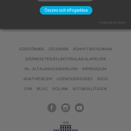
Összes süti elfogadása
Powered by Klaro!
SZERZŐKNEK
CÉGEKNEK
KÖNYVTÁROSOKNAK
SZERKESZTÉSI ÉS LEKTORÁLÁSI ALAPELVEK
MI – ÁLTALÁNOS IRÁNYELVEK
IMPRESSZUM
ADATVÉDELEM
LICENCSZERZŐDÉS
SÚGÓ
GYIK
BLOG
RÓLUNK
SÜTI BEÁLLÍTÁSOK