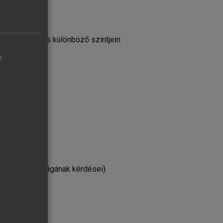
lom a közoktatás különböző szintjein
z.
és taníthatóságának kérdései)