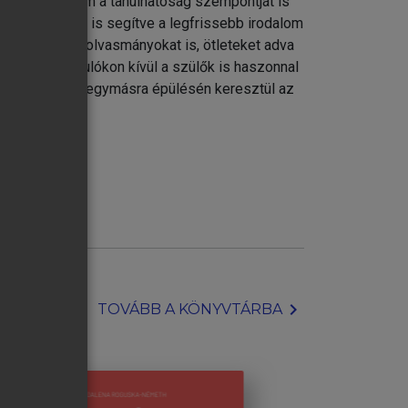
kedtünk, hanem a tanulhatóság szempontját is
javaslatokkal is segítve a legfrissebb irodalom
kolai kötelező olvasmányokat is, ötleteket adva
tatásban tanulókon kívül a szülők is haszonnal
asmányélmények egymásra épülésén keresztül az
chevron_right
TOVÁBB A KÖNYVTÁRBA