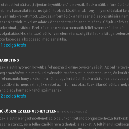
 statisztikai sütiket „teljesítménysütiknek” is nevezik. Ezek a sütik információka
ebhely használatának módjáról, többek között arról, hogy milyen oldalakat kere
SZERK.)
ilyen linkekre kattintott. Ezek az információk a felhasználó azonosítására nem
lai játszmákig
asználhatóak, mivel az adatok összesítettek és anonimizáltak. Céljuk kizáróla
unkcióinak javítása. Ezek közé tartoznak a harmadik féltől származó elemzési
böző szintjein
zolgáltatásokhoz tartozó sütik; ilyen elemzési szolgáltatások a látogatóelemz
őtérképek és a közösségi médiaanalitika.
1
szolgáltatás
Narráció
MARKETING
ét több értelmező is abban látja, ahogyan a realista regény
zek a sütik nyomon követik a felhasználó online tevékenységét. Az online tev
egismerésével a hirdetők relevánsabb reklámokat jeleníthetnek meg, és korlát
ondolja. Ennek köszönhetően a harmadik személyű elbeszélő
 felhasználó hány alkalommal láthat egy hirdetést. Ezek a sütik más szervezete
nnak gondolatait, szólamát külön jelzés és elkülönítés nél
irdetőkkel is megoszthatják ezeket az információkat. Ezek állandó sütik, amely
műen, hogy az elbeszélő kinek a vélekedését fogalmazza meg.
indig egy harmadik féltől származnak.
a is érzékelteti, néha szinte észrevétlenül váltakozik a s
2
szolgáltatás
 függő beszédként való idézése (és általa a szólamok világo
:
ŰKÖDÉSHEZ ELENGEDHETETLEN
(mindig szükséges)
zek a sütik elengedhetetlenek az oldalunkon történő böngészéshez,a funkciók
asználatához, és a felhasználók nem tilthatják le azokat. A feltétlenül szükség