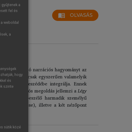
t gyűjtenek a
sett fel és
menu_book
OLVASÁS
g a weboldal
ések, a
eket meghatározó narrációs hagyományt az
ékenységek
ozhatják, hogy
i szólam nemcsak egyszerűen valamelyik
kkel és
kül a saját beszédébe integrálja. Ennek
ek szinte
 Ez a narrációs megoldás jellemzi a
Légy
zövegben az elbeszélő harmadik személyű
s elkülönítése), illetve a két nézőpont
es sütik közé