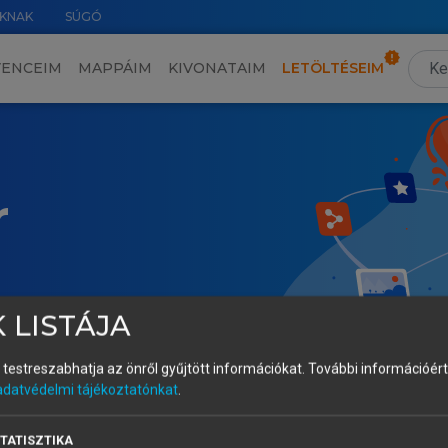
KNAK
SÚGÓ
VENCEIM
MAPPÁIM
KIVONATAIM
LETÖLTÉSEIM
r
 LISTÁJA
és testreszabhatja az önről gyűjtött információkat.
További információért 
adatvédelmi tájékoztatónkat
.
TATISZTIKA