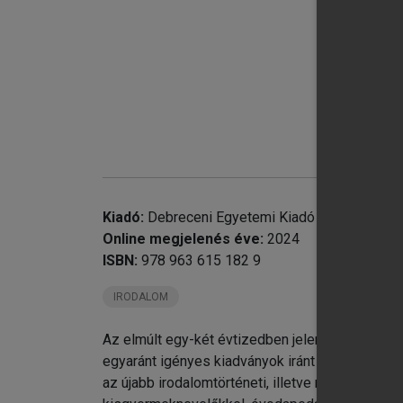
chevron_right
chevron_right
Ko
Kiadó:
Debreceni Egyetemi Kiadó
Online megjelenés éve:
2024
ISBN:
978 963 615 182 9
IRODALOM
Az elmúlt egy-két évtizedben jelentős élénkülés 
egyaránt igényes kiadványok iránt nemcsak az 
az újabb irodalomtörténeti, illetve módszertani