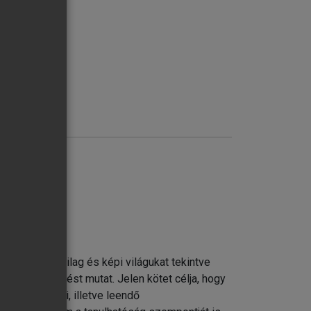
vileg-poétikailag és képi világukat tekintve
bb érdeklődést mutat. Jelen kötet célja, hogy
e a jelenlegi, illetve leendő