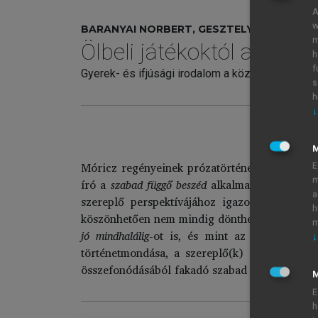
A
w
BARANYAI NORBERT, GESZTELYI HERMINA (
m
Ölbeli játékoktól az isko
h
f
Gyerek- és ifjúsági irodalom a közoktatás külön
s
h
↓
Móricz regényeinek prózatörténeti jelentőség
E
m
író a
szabad függő beszéd
alkalmazásával újrag
a
szereplő perspektívájához igazodik, hanem a
h
köszönhetően nem mindig dönthető el egyértel
m
jó mindhalálig
-ot is, és mint az alábbi péld
↓
történetmondása, a szereplő(k) gondolatainak
összefonódásából fakadó szabad függő beszéd
M
E
h