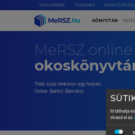
SZERZŐKNEK
CÉGEKNEK
KÖNYVTÁROSO
KÖNYVTÁR
KED
MeRSZ online
okoskönyvtá
Több száz tankönyv egy helyen.
Online. Bárhol. Bármikor.
SÜTIK
Itt láthatja 
olvasd el az
S