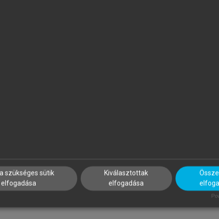
YIMESI TIMEA
MAGDALENA ROGUSKA-NÉM
lmozdulások és riturnáliák a
Mozgásban, múltban, nyelvb
ortárs francia és magyar
tányéron
rodalomban
a szükséges sütik
Kiválasztottak
Összes
elfogadása
elfogadása
elfog
Pow