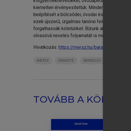
kisgyermeknevelőkkel, óvodapedagógusokkal, ál
kiemelten érvényesítettük. Mindenekelőtt a kort
beépítését a bölcsődei, óvodai és iskolai nevel
ezek újszerű, izgalmas tanórai feldolgozásához
forgathassák kötetünket. Bízunk abban, hogy a 
olvasóvá nevelés folyamatát is megmutatja.
Hivatkozás:
https://mersz.hu/baranyai-gesztelyi
BIBTEX
ENDNOTE
MENDELEY
ZOTERO
TOVÁBB A KÖNYVT