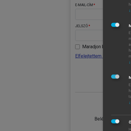
h
E-MAIL-CÍM
↓
JELSZÓ
E
m
a
Maradjon belépve
h
Elfelejtettem a jelszavamat
m
↓
BELÉ
M
E
h
t
↓
TANULÓ
Belépés intézmén
Ö
H