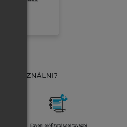
erződéseiben foglaltakat
ogadom.
ÓBÁLOM
AT HASZNÁLNI?
ntos
Egyéni előfizetéssel további