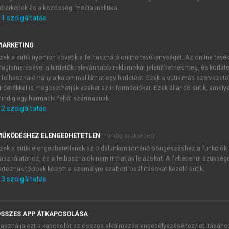
őtérképek és a közösségi médiaanalitika.
E-MAIL-CÍM
1
szolgáltatás
MARKETING
NÉV
zek a sütik nyomon követik a felhasználó online tevékenységét. Az online tev
egismerésével a hirdetők relevánsabb reklámokat jeleníthetnek meg, és korlát
 felhasználó hány alkalommal láthat egy hirdetést. Ezek a sütik más szervezete
JELSZÓ
irdetőkkel is megoszthatják ezeket az információkat. Ezek állandó sütik, amely
indig egy harmadik féltől származnak.
2
szolgáltatás
JELSZÓ ÚJRA
PÉS
ŰKÖDÉSHEZ ELENGEDHETETLEN
(mindig szükséges)
zek a sütik elengedhetetlenek az oldalunkon történő böngészéshez,a funkciók
asználatához, és a felhasználók nem tilthatják le azokat. A feltétlenül szükség
Kérek értesítést a MeRSZ új
artoznak többek között a személyre szabott beállításokat kezelő sütik.
Kérek értesítést az Akadémi
3
szolgáltatás
akcióiról.
 VAGY?
Az
Adatkezelési tájékozta
yi azonosítóval
veszem és elfogadom.
SSZES APP ÁTKAPCSOLÁSA
Az
Általános vásárlási felt
asználja ezt a kapcsolót az összes alkalmazás engedélyezéséhez/letiltásáho