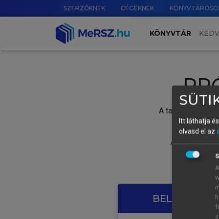
SZERZŐKNEK
CÉGEKNEK
KÖNYVTÁROSO
KÖNYVTÁR
KED
PR
SÜTIK
A tartalom megtek
Itt láthatja 
olvasd el az
A próbaidősza
S
A
w
m
BELÉPÉS SAJ
h
f
s