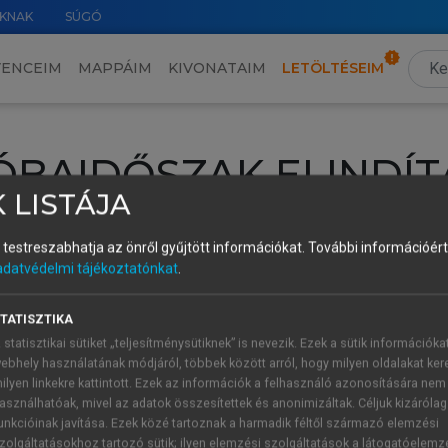
KNAK
SÚGÓ
VENCEIM
MAPPÁIM
KIVONATAIM
LETÖLTÉSEIM
ÓBAIDŐSZAK ELINDÍT
 LISTÁJA
intéséhez lépj be a saját fiókoddal, iskolai azonosítóddal vagy ú
és testreszabhatja az önről gyűjtött információkat.
További információért 
Új felhasználóként
1 óra díjmentes hozzáférésre
vagy jogosult
adatvédelmi tájékoztatónkat
.
k elindításához,
jelentkezz
be meglévő fiókoddal,
vagy hozz lé
A regisztráció után a
próbaidőszak
automatikusan
elindul.
TATISZTIKA
 statisztikai sütiket „teljesítménysütiknek” is nevezik. Ezek a sütik információka
ebhely használatának módjáról, többek között arról, hogy milyen oldalakat kere
ilyen linkekre kattintott. Ezek az információk a felhasználó azonosítására nem
ÚJ FIÓK 
ÁT FIÓKKAL
asználhatóak, mivel az adatok összesítettek és anonimizáltak. Céljuk kizáróla
1 óra díjme
unkcióinak javítása. Ezek közé tartoznak a harmadik féltől származó elemzési
zolgáltatásokhoz tartozó sütik; ilyen elemzési szolgáltatások a látogatóelemz