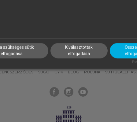
nyokat, hogy bármikor azonnal
részeket, és
készíts
saj
hozzájuk férhess!
jegyzeteket!
a szükséges sütik
Kiválasztottak
Összes
elfogadása
elfogadása
elfog
KNAK
SZERKESZTÉSI ÉS LEKTORÁLÁSI ALAPELVEK
MI – ÁLTALÁNOS
Pow
ICENCSZERZŐDÉS
SÚGÓ
GYIK
BLOG
RÓLUNK
SÜTI BEÁLLÍTÁS