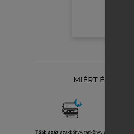
MIÉRT ÉRDEME
Több száz
szakkönyv, tankönyv és
Jel