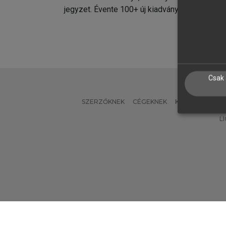
jegyzet. Évente 100+ új kiadvány.
kiadvá
Csak 
SZERZŐKNEK
CÉGEKNEK
KÖNYVTÁROSO
L
Verzió: 2.7.2