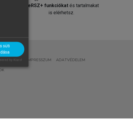
át
MeRSZ+ funkciókat
és tartalmakat
is elérhetsz.
 süti
adása
 IRÁNYELVEK
IMPRESSZUM
ADATVÉDELEM
ered by Klaro!
OK