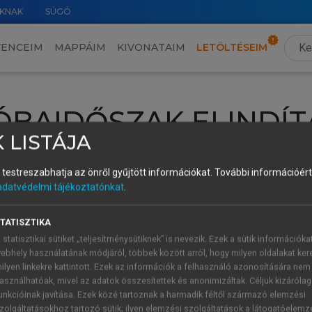
KNAK
SÚGÓ
VENCEIM
MAPPÁIM
KIVONATAIM
LETÖLTÉSEIM
ÓBAIDŐSZAK ELINDÍT
 LISTÁJA
intéséhez lépj be a saját fiókoddal, iskolai azonosítóddal vagy ú
és testreszabhatja az önről gyűjtött információkat.
További információért 
Új felhasználóként
1 óra díjmentes hozzáférésre
vagy jogosult
adatvédelmi tájékoztatónkat
.
k elindításához,
jelentkezz
be meglévő fiókoddal,
vagy hozz lé
A regisztráció után a
próbaidőszak
automatikusan
elindul.
TATISZTIKA
 statisztikai sütiket „teljesítménysütiknek” is nevezik. Ezek a sütik információka
ebhely használatának módjáról, többek között arról, hogy milyen oldalakat kere
ilyen linkekre kattintott. Ezek az információk a felhasználó azonosítására nem
ÚJ FIÓK 
ÁT FIÓKKAL
asználhatóak, mivel az adatok összesítettek és anonimizáltak. Céljuk kizáróla
1 óra díjme
unkcióinak javítása. Ezek közé tartoznak a harmadik féltől származó elemzési
zolgáltatásokhoz tartozó sütik; ilyen elemzési szolgáltatások a látogatóelemz