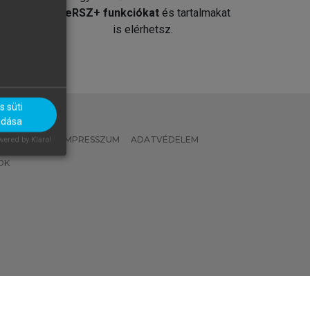
át
MeRSZ+ funkciókat
és tartalmakat
is elérhetsz.
 süti
adása
 IRÁNYELVEK
IMPRESSZUM
ADATVÉDELEM
ered by Klaro!
OK