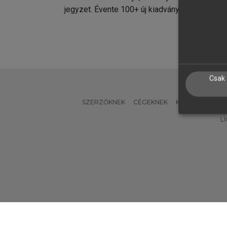
jegyzet. Évente 100+ új kiadvány.
kiadvá
Csak 
SZERZŐKNEK
CÉGEKNEK
KÖNYVTÁROSO
L
Verzió: 2.7.2