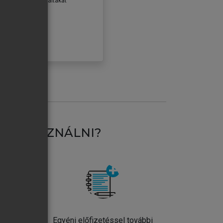
erződéseiben foglaltakat
ogadom.
ÓBÁLOM
AT HASZNÁLNI?
ntos
Egyéni előfizetéssel további