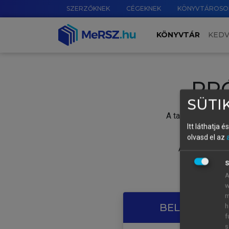
SZERZŐKNEK
CÉGEKNEK
KÖNYVTÁROSO
KÖNYVTÁR
KED
PR
SÜTIK
A tartalom megtek
Itt láthatja 
olvasd el az
A próbaidősza
S
A
w
m
BELÉPÉS SAJ
h
f
s