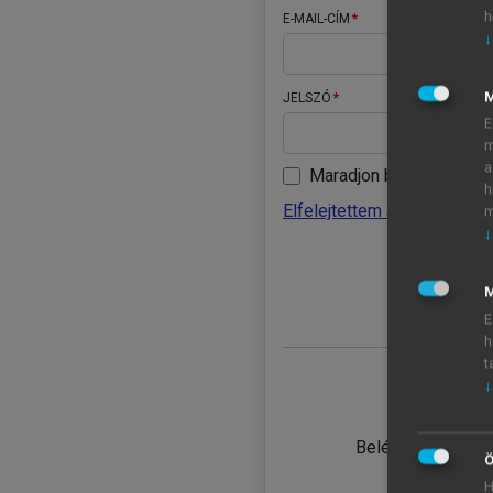
h
E-MAIL-CÍM
↓
JELSZÓ
E
m
a
Maradjon belépve
h
Elfelejtettem a jelszavamat
m
↓
BELÉ
M
E
h
t
↓
TANULÓ
Belépés intézmén
Ö
H