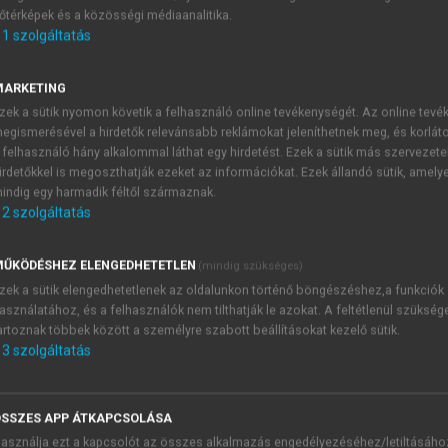
őtérképek és a közösségi médiaanalitika.
E-MAIL-CÍM
1
szolgáltatás
MARKETING
NÉV
zek a sütik nyomon követik a felhasználó online tevékenységét. Az online tev
egismerésével a hirdetők relevánsabb reklámokat jeleníthetnek meg, és korlát
 felhasználó hány alkalommal láthat egy hirdetést. Ezek a sütik más szervezete
JELSZÓ
irdetőkkel is megoszthatják ezeket az információkat. Ezek állandó sütik, amely
indig egy harmadik féltől származnak.
2
szolgáltatás
JELSZÓ ÚJRA
PÉS
ŰKÖDÉSHEZ ELENGEDHETETLEN
(mindig szükséges)
zek a sütik elengedhetetlenek az oldalunkon történő böngészéshez,a funkciók
asználatához, és a felhasználók nem tilthatják le azokat. A feltétlenül szükség
Kérek értesítést a MeRSZ új
artoznak többek között a személyre szabott beállításokat kezelő sütik.
Kérek értesítést az Akadémi
3
szolgáltatás
akcióiról.
 VAGY?
Az
Adatkezelési tájékozta
yi azonosítóval
veszem és elfogadom.
SSZES APP ÁTKAPCSOLÁSA
Az
Általános vásárlási felt
asználja ezt a kapcsolót az összes alkalmazás engedélyezéséhez/letiltásáho