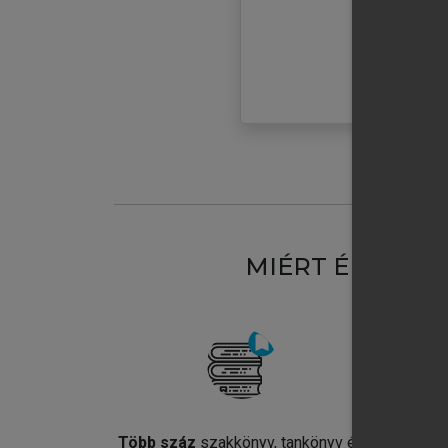
MIÉRT ÉRDEME
Több száz
szakkönyv, tankönyv és
Jel