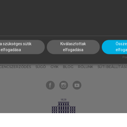
nyokat, hogy bármikor azonnal
részeket, és
készíts
saj
hozzájuk férhess!
jegyzeteket!
a szükséges sütik
Kiválasztottak
Összes
elfogadása
elfogadása
elfog
KNAK
SZERKESZTÉSI ÉS LEKTORÁLÁSI ALAPELVEK
MI – ÁLTALÁNOS
Pow
ICENCSZERZŐDÉS
SÚGÓ
GYIK
BLOG
RÓLUNK
SÜTI BEÁLLÍTÁS