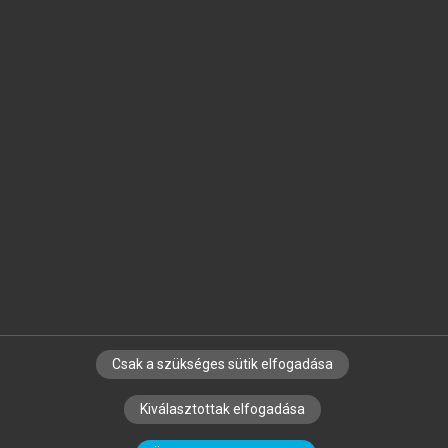
Jelöld meg a számodra fontos részeket, és
készíts
saját
jegyzeteket!
Egyéni előfizetéssel további
MeRSZ+ funkciókat
és
tartalmakat is elérhetsz.
Csak a szükséges sütik elfogadása
SZERZŐKNEK
CÉGEKNEK
KÖNYVTÁROSOKNAK
Kiválasztottak elfogadása
SZERKESZTÉSI ÉS LEKTORÁLÁSI ALAPELVEK