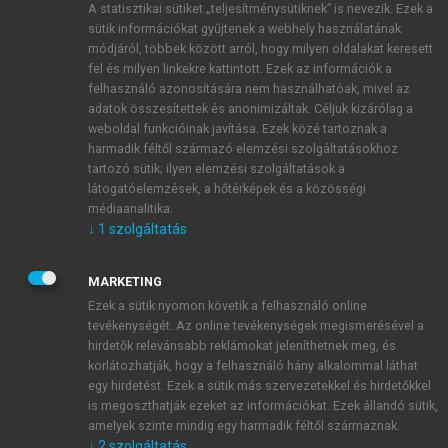
A statisztikai sütiket „teljesítménysütiknek” is nevezik. Ezek a
sütik információkat gyűjtenek a webhely használatának
módjáról, többek között arról, hogy milyen oldalakat keresett
ÚJ FIÓK LÉTREHOZÁSA
fel és milyen linkekre kattintott. Ezek az információk a
1 óra díjmentes hozzáférés
felhasználó azonosítására nem használhatóak, mivel az
adatok összesítettek és anonimizáltak. Céljuk kizárólag a
weboldal funkcióinak javítása. Ezek közé tartoznak a
E-MAIL-CÍM
harmadik féltől származó elemzési szolgáltatásokhoz
tartozó sütik; ilyen elemzési szolgáltatások a
látogatóelemzések, a hőtérképek és a közösségi
NÉV
médiaanalitika.
↓
1
szolgáltatás
JELSZÓ
MARKETING
Ezek a sütik nyomon követik a felhasználó online
tevékenységét. Az online tevékenységek megismerésével a
JELSZÓ ÚJRA
hirdetők relevánsabb reklámokat jeleníthetnek meg, és
korlátozhatják, hogy a felhasználó hány alkalommal láthat
egy hirdetést. Ezek a sütik más szervezetekkel és hirdetőkkel
is megoszthatják ezeket az információkat. Ezek állandó sütik,
Kérek értesítést a MeRSZ újdonságairól, akcióiról.
amelyek szinte mindig egy harmadik féltől származnak.
↓
2
szolgáltatás