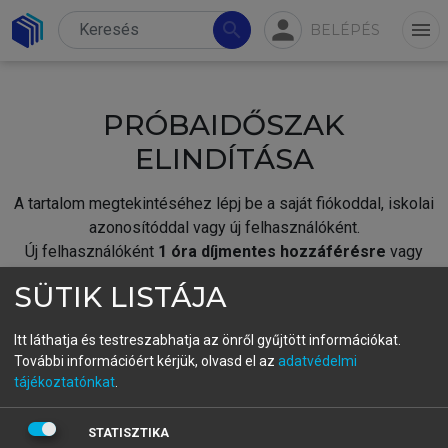
person
search
menu
BELÉPÉS
PRÓBAIDŐSZAK
ELINDÍTÁSA
A tartalom megtekintéséhez lépj be a saját fiókoddal, iskolai
azonosítóddal vagy új felhasználóként.
Új felhasználóként
1 óra díjmentes hozzáférésre
vagy
jogosult.
SÜTIK LISTÁJA
A próbaidőszak elindításához,
jelentkezz
be meglévő
fiókoddal,
vagy hozz létre új fiókot.
Itt láthatja és testreszabhatja az önről gyűjtött információkat.
További információért kérjük, olvasd el az
adatvédelmi
A regisztráció után a
próbaidőszak
automatikusan
elindul.
tájékoztatónkat
.
BELÉPÉS SAJÁT FIÓKKAL
STATISZTIKA