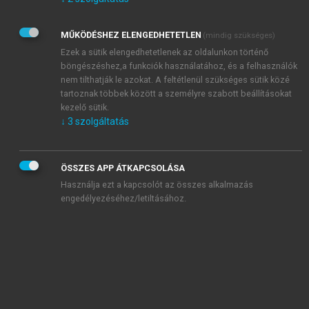
Kérek értesítést az Akadémiai Kiadó Zrt. újdonságairól,
akcióiról.
MŰKÖDÉSHEZ ELENGEDHETETLEN
(mindig szükséges)
Az
Adatkezelési tájékoztatóban
foglaltakat tudomásul
veszem és elfogadom.
Ezek a sütik elengedhetetlenek az oldalunkon történő
Az
Általános vásárlási feltételeket
, valamint a
szotar.net
és a
böngészéshez,a funkciók használatához, és a felhasználók
mersz.hu
oldalak licencszerződéseiben foglaltakat
nem tilthatják le azokat. A feltétlenül szükséges sütik közé
tudomásul veszem és elfogadom.
tartoznak többek között a személyre szabott beállításokat
kezelő sütik.
↓
3
szolgáltatás
KIPRÓBÁLOM
ÖSSZES APP ÁTKAPCSOLÁSA
Használja ezt a kapcsolót az összes alkalmazás
engedélyezéséhez/letiltásához.
MIÉRT ÉRDEMES A MERSZ ONLINE
OKOSKÖNYVTÁRAT HASZNÁLNI?