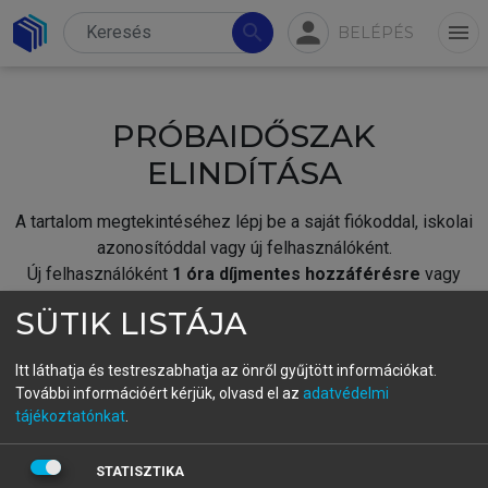
person
search
menu
BELÉPÉS
PRÓBAIDŐSZAK
ELINDÍTÁSA
A tartalom megtekintéséhez lépj be a saját fiókoddal, iskolai
azonosítóddal vagy új felhasználóként.
Új felhasználóként
1 óra díjmentes hozzáférésre
vagy
jogosult.
SÜTIK LISTÁJA
A próbaidőszak elindításához,
jelentkezz
be meglévő
fiókoddal,
vagy hozz létre új fiókot.
Itt láthatja és testreszabhatja az önről gyűjtött információkat.
További információért kérjük, olvasd el az
adatvédelmi
A regisztráció után a
próbaidőszak
automatikusan
elindul.
tájékoztatónkat
.
BELÉPÉS SAJÁT FIÓKKAL
STATISZTIKA