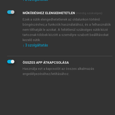
Kérek értesítést az Akadémiai Kiadó Zrt. újdonságairól,
akcióiról.
MŰKÖDÉSHEZ ELENGEDHETETLEN
(mindig szükséges)
Az
Adatkezelési tájékoztatóban
foglaltakat tudomásul
veszem és elfogadom.
Ezek a sütik elengedhetetlenek az oldalunkon történő
Az
Általános vásárlási feltételeket
, valamint a
szotar.net
és a
böngészéshez,a funkciók használatához, és a felhasználók
mersz.hu
oldalak licencszerződéseiben foglaltakat
nem tilthatják le azokat. A feltétlenül szükséges sütik közé
tudomásul veszem és elfogadom.
tartoznak többek között a személyre szabott beállításokat
kezelő sütik.
↓
3
szolgáltatás
KIPRÓBÁLOM
ÖSSZES APP ÁTKAPCSOLÁSA
Használja ezt a kapcsolót az összes alkalmazás
engedélyezéséhez/letiltásához.
MIÉRT ÉRDEMES A MERSZ ONLINE
OKOSKÖNYVTÁRAT HASZNÁLNI?