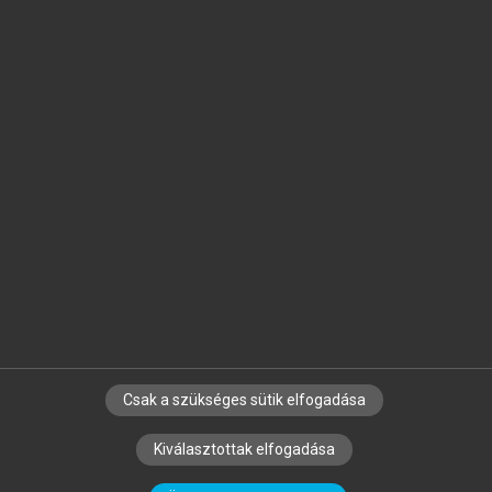
Jelöld meg a számodra fontos részeket, és
készíts
saját
jegyzeteket!
Egyéni előfizetéssel további
MeRSZ+ funkciókat
és
tartalmakat is elérhetsz.
Csak a szükséges sütik elfogadása
SZERZŐKNEK
CÉGEKNEK
KÖNYVTÁROSOKNAK
Kiválasztottak elfogadása
SZERKESZTÉSI ÉS LEKTORÁLÁSI ALAPELVEK