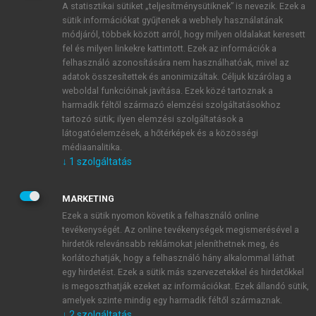
A statisztikai sütiket „teljesítménysütiknek” is nevezik. Ezek a
sütik információkat gyűjtenek a webhely használatának
módjáról, többek között arról, hogy milyen oldalakat keresett
ÚJ FIÓK LÉTREHOZÁSA
fel és milyen linkekre kattintott. Ezek az információk a
1 óra díjmentes hozzáférés
felhasználó azonosítására nem használhatóak, mivel az
adatok összesítettek és anonimizáltak. Céljuk kizárólag a
weboldal funkcióinak javítása. Ezek közé tartoznak a
E-MAIL-CÍM
harmadik féltől származó elemzési szolgáltatásokhoz
tartozó sütik; ilyen elemzési szolgáltatások a
látogatóelemzések, a hőtérképek és a közösségi
NÉV
médiaanalitika.
↓
1
szolgáltatás
JELSZÓ
MARKETING
Ezek a sütik nyomon követik a felhasználó online
tevékenységét. Az online tevékenységek megismerésével a
JELSZÓ ÚJRA
hirdetők relevánsabb reklámokat jeleníthetnek meg, és
korlátozhatják, hogy a felhasználó hány alkalommal láthat
egy hirdetést. Ezek a sütik más szervezetekkel és hirdetőkkel
is megoszthatják ezeket az információkat. Ezek állandó sütik,
Kérek értesítést a MeRSZ újdonságairól, akcióiról.
amelyek szinte mindig egy harmadik féltől származnak.
↓
2
szolgáltatás