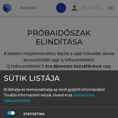
person
search
menu
BELÉPÉS
PRÓBAIDŐSZAK
ELINDÍTÁSA
A tartalom megtekintéséhez lépj be a saját fiókoddal, iskolai
azonosítóddal vagy új felhasználóként.
Új felhasználóként
1 óra díjmentes hozzáférésre
vagy
jogosult.
SÜTIK LISTÁJA
A próbaidőszak elindításához,
jelentkezz
be meglévő
fiókoddal,
vagy hozz létre új fiókot.
Itt láthatja és testreszabhatja az önről gyűjtött információkat.
További információért kérjük, olvasd el az
adatvédelmi
A regisztráció után a
próbaidőszak
automatikusan
elindul.
tájékoztatónkat
.
BELÉPÉS SAJÁT FIÓKKAL
STATISZTIKA