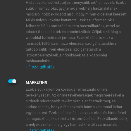
A statisztikai sütiket „teljesítménysütiknek” is nevezik. Ezek a
sütik információkat gyűjtenek a webhely használatának
módjáról, többek között arról, hogy milyen oldalakat keresett
ÚJ FIÓK LÉTREHOZÁSA
fel és milyen linkekre kattintott. Ezek az információk a
1 óra díjmentes hozzáférés
felhasználó azonosítására nem használhatóak, mivel az
adatok összesítettek és anonimizáltak. Céljuk kizárólag a
weboldal funkcióinak javítása. Ezek közé tartoznak a
E-MAIL-CÍM
harmadik féltől származó elemzési szolgáltatásokhoz
tartozó sütik; ilyen elemzési szolgáltatások a
látogatóelemzések, a hőtérképek és a közösségi
NÉV
médiaanalitika.
↓
1
szolgáltatás
JELSZÓ
MARKETING
Ezek a sütik nyomon követik a felhasználó online
tevékenységét. Az online tevékenységek megismerésével a
JELSZÓ ÚJRA
hirdetők relevánsabb reklámokat jeleníthetnek meg, és
korlátozhatják, hogy a felhasználó hány alkalommal láthat
egy hirdetést. Ezek a sütik más szervezetekkel és hirdetőkkel
is megoszthatják ezeket az információkat. Ezek állandó sütik,
Kérek értesítést a MeRSZ újdonságairól, akcióiról.
amelyek szinte mindig egy harmadik féltől származnak.
↓
2
szolgáltatás