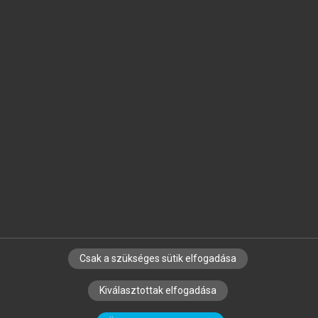
Jelöld meg a számodra fontos részeket, és
készíts
saját
jegyzeteket!
Egyéni előfizetéssel további
MeRSZ+ funkciókat
és
tartalmakat is elérhetsz.
Csak a szükséges sütik elfogadása
SZERZŐKNEK
CÉGEKNEK
KÖNYVTÁROSOKNAK
Kiválasztottak elfogadása
SZERKESZTÉSI ÉS LEKTORÁLÁSI ALAPELVEK