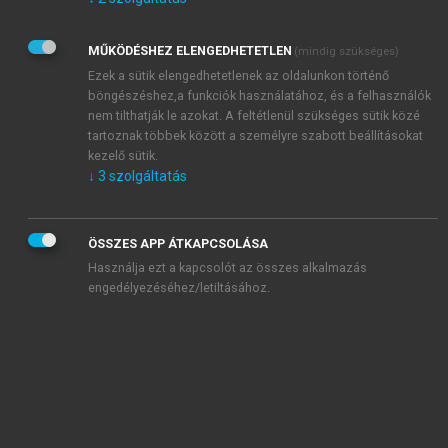
Kérek értesítést az Akadémiai Kiadó Zrt. újdonságairól,
akcióiról.
MŰKÖDÉSHEZ ELENGEDHETETLEN
(mindig szükséges)
Az
Adatkezelési tájékoztatóban
foglaltakat tudomásul
veszem és elfogadom.
Ezek a sütik elengedhetetlenek az oldalunkon történő
Az
Általános vásárlási feltételeket
, valamint a
szotar.net
és a
böngészéshez,a funkciók használatához, és a felhasználók
mersz.hu
oldalak licencszerződéseiben foglaltakat
nem tilthatják le azokat. A feltétlenül szükséges sütik közé
tudomásul veszem és elfogadom.
tartoznak többek között a személyre szabott beállításokat
kezelő sütik.
↓
3
szolgáltatás
KIPRÓBÁLOM
ÖSSZES APP ÁTKAPCSOLÁSA
Használja ezt a kapcsolót az összes alkalmazás
engedélyezéséhez/letiltásához.
MIÉRT ÉRDEMES A MERSZ ONLINE
OKOSKÖNYVTÁRAT HASZNÁLNI?